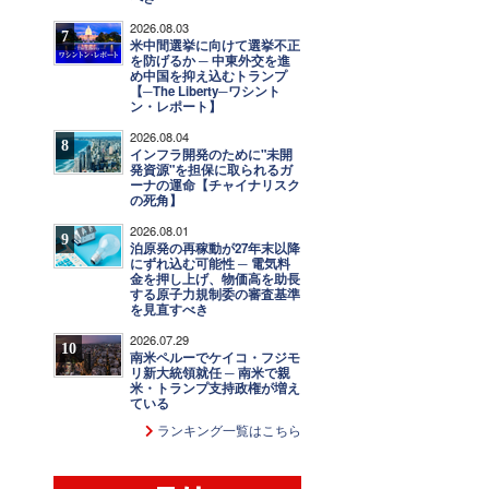
2026.08.03
7
米中間選挙に向けて選挙不正
を防げるか ─ 中東外交を進
め中国を抑え込むトランプ
【─The Liberty─ワシント
ン・レポート】
2026.08.04
8
インフラ開発のために"未開
発資源"を担保に取られるガ
ーナの運命【チャイナリスク
の死角】
2026.08.01
9
泊原発の再稼動が27年末以降
にずれ込む可能性 ─ 電気料
金を押し上げ、物価高を助長
する原子力規制委の審査基準
を見直すべき
2026.07.29
10
南米ペルーでケイコ・フジモ
リ新大統領就任 ─ 南米で親
米・トランプ支持政権が増え
ている
ランキング一覧はこちら