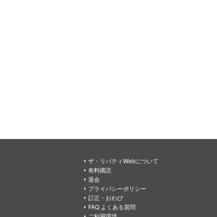
ザ・リバティWebについて
有料購読
退会
プライバシーポリシー
訂正・おわび
FAQ よくある質問
ご利用環境