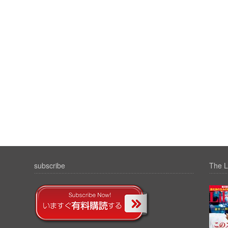
subscribe
The L