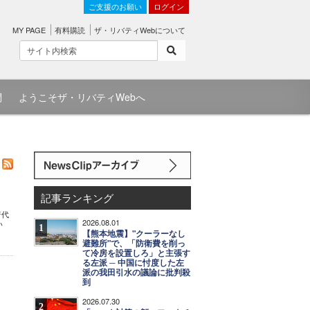
ご支援のお願い
ログイン
MY PAGE
有料購読
ザ・リバティWebについて
問
ようこそザ・リバティWebへ
記事ランキング
普代
2026.08.01
い
1
【熊本地震】"クーラーなし
避難所"で、「防衛費を削っ
て冷房を設置しろ」と主張す
る左派 ─ 中国に忖度した左
派の我田引水の議論に批判殺
到
2026.07.30
2