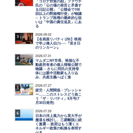
「コロナ対策の顔」ファウチ
氏の「公の場の発言と矛盾す
る日記公開」「公聴会で100
回以上の黙秘権行使」が物議
─ トランプ政権の最終的な狙
いは「中国の責任追及」にあ
る
2026.08.02
3
【名画座リバティ (29)】映画
で学ぶ偉人伝(1)──『若き日
のリンカーン』
2026.07.31
4
マムダニNY市長、裕福な不
動産所有者の個人情報公開で
物議 ─ さらに同氏の支持母
体には親中活動家も入り込
み、共産主義へばく進
2026.07.27
5
疲労・人間関係・プレッシャ
ー……このストレスどう抜こ
う「ザ・リバティ」9月号(7
月30日発売)
2026.07.29
6
日本の洋上風力から英大手が
撤退を検討し、三菱離脱に続
く激震 ─ 政府はもう潔くエ
ネルギー政策の転換を表明す
べき