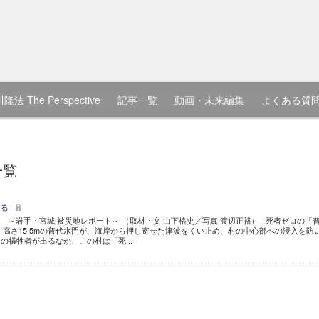
隆法 The Perspective
記事一覧
動画・未来編集
よくある質
一覧
守る
～岩手・宮城 被災地レポート～ （取材・文 山下格史／写真 渡辺正裕） 死者ゼロの「
 高さ15.5mの普代水門が、海岸から押し寄せた津波をくい止め、村の中心部への浸入を防
の犠牲者が出るなか、この村は「死...