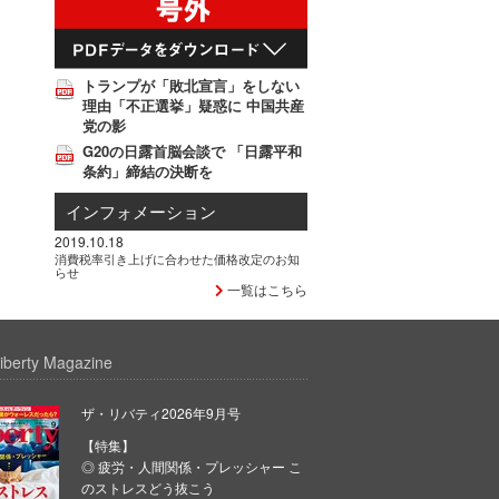
トランプが「敗北宣言」をしない
理由「不正選挙」疑惑に 中国共産
党の影
G20の日露首脳会談で 「日露平和
条約」締結の決断を
インフォメーション
2019.10.18
消費税率引き上げに合わせた価格改定のお知
らせ
一覧はこちら
iberty Magazine
ザ・リバティ2026年9月号
【特集】
◎ 疲労・人間関係・プレッシャー こ
のストレスどう抜こう