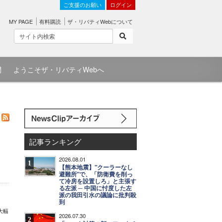
ご支援のお願い
ログイン
MY PAGE
有料購読
ザ・リバティWebについて
問
ようこそザ・リバティWebへ
記事ランキング
2026.08.01
1
【熊本地震】"クーラーなし
避難所"で、「防衛費を削っ
て冷房を設置しろ」と主張す
る左派 ─ 中国に忖度した左
派の我田引水の議論に批判殺
到
大幅
2026.07.30
2