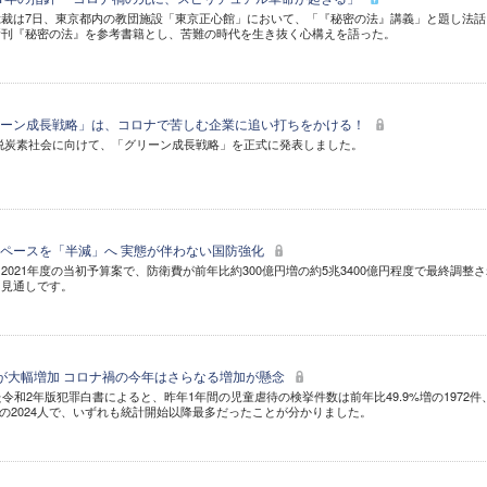
裁は7日、東京都内の教団施設「東京正心館」において、「『秘密の法』講義」と題し法話
新刊『秘密の法』を参考書籍とし、苦難の時代を生き抜く心構えを語った。
リーン成長戦略」は、コロナで苦しむ企業に追い打ちをかける！
年の脱炭素社会に向けて、「グリーン成長戦略」を正式に発表しました。
ペースを「半減」へ 実態が伴わない国防強化
021年度の当初予算案で、防衛費が前年比約300億円増の約5兆3400億円程度で最終調整
る見通しです。
が大幅増加 コロナ禍の今年はさらなる増加が懸念
令和2年版犯罪白書によると、昨年1年間の児童虐待の検挙件数は前年比49.9%増の1972件
%増の2024人で、いずれも統計開始以降最多だったことが分かりました。