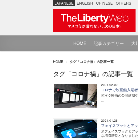
JAPANESE
ENGLISH
CHINESE
OTHERS
HOME
記事カテゴリー
大川
HOME
タグ「コロナ禍」の記事一覧
タグ「コロナ禍」の記事一覧
2021.02.02
コロナで映画館入場者
相次ぐ映画の公開延期
...
2021.01.28
フェイスブックとアッ
米フェイスブックとアップ
な増収増益となりまし