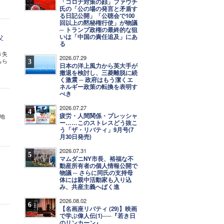
「コロナ対策の顔」ファウチ
氏の「公の場の発言と矛盾す
る日記公開」「公聴会で100
回以上の黙秘権行使」が物議
─ トランプ政権の最終的な狙
いは「中国の責任追及」にあ
父
る
き失
2026.07.29
もら
3
日本の洋上風力から英大手が
撤退を検討し、三菱離脱に続
く激震 ─ 政府はもう潔くエ
ネルギー政策の転換を表明す
べき
2026.07.27
4
疲労・人間関係・プレッシャ
地
ー……このストレスどう抜こ
う「ザ・リバティ」9月号(7
月30日発売)
2026.07.31
5
マムダニNY市長、裕福な不
動産所有者の個人情報公開で
物議 ─ さらに同氏の支持母
体には親中活動家も入り込
み、共産主義へばく進
2026.08.02
6
【名画座リバティ (29)】映画
で学ぶ偉人伝(1)──『若き日
のリンカーン』