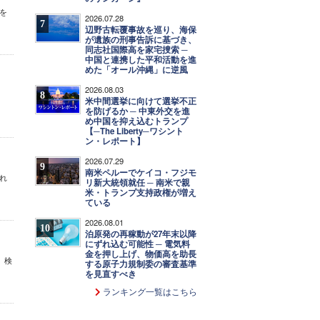
を
2026.07.28
7
辺野古転覆事故を巡り、海保
が遺族の刑事告訴に基づき、
同志社国際高を家宅捜索 ─
中国と連携した平和活動を進
めた「オール沖縄」に逆風
2026.08.03
8
米中間選挙に向けて選挙不正
を防げるか ─ 中東外交を進
め中国を抑え込むトランプ
【─The Liberty─ワシント
ン・レポート】
2026.07.29
9
南米ペルーでケイコ・フジモ
され
リ新大統領就任 ─ 南米で親
米・トランプ支持政権が増え
ている
2026.08.01
10
泊原発の再稼動が27年末以降
にずれ込む可能性 ─ 電気料
金を押し上げ、物価高を助長
、検
する原子力規制委の審査基準
を見直すべき
ランキング一覧はこちら