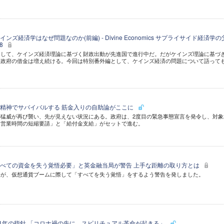
ズ経済学はなぜ問題なのか(前編) - Divine Economics サプライサイド経済学の
08
として、ケインズ経済理論に基づく財政出動が先進国で進行中だ。だがケインズ理論に基づ
、政府の借金は増え続ける。今回は特別番外編として、ケインズ経済の問題について語って
精神でサバイバルする 筋金入りの自助論がここに
猛威が再び襲い、先が見えない状況にある。政府は、2度目の緊急事態宣言を発令し、対象
「営業時間の短縮要請」と「給付金支給」がセットで進む。
べての資金を失う覚悟必要」と英金融当局が警告 上手な距離の取り方とは
局が、仮想通貨ブームに際して「すべてを失う覚悟」をするよう警告を発しました。
21年の指針 「コロナ禍の先に、スピリチュアル革命が起きる」