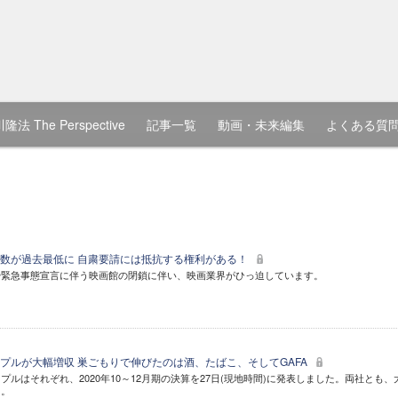
隆法 The Perspective
記事一覧
動画・未来編集
よくある質
数が過去最低に 自粛要請には抵抗する権利がある！
や緊急事態宣言に伴う映画館の閉鎖に伴い、映画業界がひっ迫しています。
プルが大幅増収 巣ごもりで伸びたのは酒、たばこ、そしてGAFA
ルはそれぞれ、2020年10～12月期の決算を27日(現地時間)に発表しました。両社とも、
た。