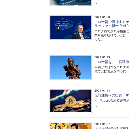
...
2021.01.28
コロナ禍で流行するケイン
ラッファー博士 Part 
コロナ禍で景気浮揚策
業対策を続けていけば
った。
...
2021.01.19
コロナ禍を、二宮尊徳
年明けの日本をコロナの
域では飲食店を中心に
...
2021.01.13
仮想通貨への投資「す
イギリスの金融監督当
...
2021.01.07
大川総裁が法話で20