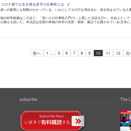
 コロナ禍でも生き残る若手の仕事術とは
社員への教育にも制限がかかっている。いかにしてその穴を埋めるか、頭を悩ませている人
福の科学総裁はこのほど、「若い人の仕事術入門(1)」と題した法話を行い、社会人として
心構えを説いた。本法話は全国の幸福の科学の支部・精舎・拠点で公開されている(文末に
前へ
1
...
5
6
7
8
9
10
11
12
次
subscribe
The L