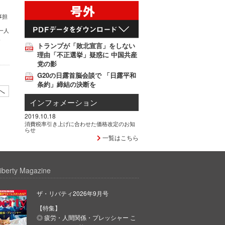
事担
一人
、
トランプが「敗北宣言」をしない
理由「不正選挙」疑惑に 中国共産
党の影
G20の日露首脳会談で 「日露平和
条約」締結の決断を
へ
インフォメーション
2019.10.18
消費税率引き上げに合わせた価格改定のお知
らせ
一覧はこちら
iberty Magazine
ザ・リバティ2026年9月号
【特集】
◎ 疲労・人間関係・プレッシャー こ