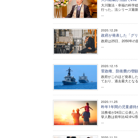
大川隆法・幸福の科学総
行った。法シリーズ最
...
2020.12.26
政府が発表した「グ
政府は25日、2050
...
2020.12.15
菅政権、防衛費の増額
政府がこのほど発表した2
ており、過去最大とな
...
2020.11.25
昨年1年間の児童虐待
法務省が24日に公表した
挙人数は前年比42.6
...
2020.11.21