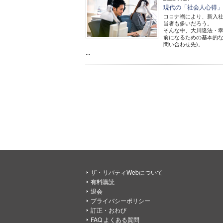
現代の「社会人心得」
コロナ禍により、新入
当者も多いだろう。
そんな中、大川隆法・幸
前になるための基本的な
問い合わせ先)。
...
ザ・リバティWebについて
有料購読
退会
プライバシーポリシー
訂正・おわび
FAQ よくある質問