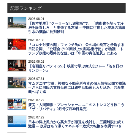
記事ランキング
2026.08.01
1
【熊本地震】"クーラーなし避難所"で、「防衛費を削って冷
房を設置しろ」と主張する左派 ─ 中国に忖度した左派の我田
引水の議論に批判殺到
2026.07.30
2
「コロナ対策の顔」ファウチ氏の「公の場の発言と矛盾する
日記公開」「公聴会で100回以上の黙秘権行使」が物議 ─ ト
ランプ政権の最終的な狙いは「中国の責任追及」にある
2026.08.02
3
【名画座リバティ (29)】映画で学ぶ偉人伝(1)──『若き日の
リンカーン』
2026.07.31
4
マムダニNY市長、裕福な不動産所有者の個人情報公開で物議
─ さらに同氏の支持母体には親中活動家も入り込み、共産主
義へばく進
2026.07.27
5
疲労・人間関係・プレッシャー……このストレスどう抜こう
「ザ・リバティ」9月号(7月30日発売)
2026.07.29
6
日本の洋上風力から英大手が撤退を検討し、三菱離脱に続く
激震 ─ 政府はもう潔くエネルギー政策の転換を表明すべき