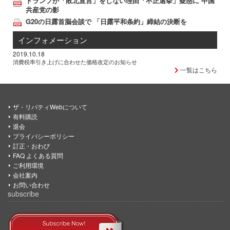
トランプが「敗北宣言」をしない理由「不正選挙」疑惑に 中国
共産党の影
G20の日露首脳会談で 「日露平和条約」締結の決断を
インフォメーション
2019.10.18
消費税率引き上げに合わせた価格改定のお知らせ
一覧はこちら
ザ・リバティWebについて
有料購読
退会
プライバシーポリシー
訂正・おわび
FAQ よくある質問
ご利用環境
会社案内
お問い合わせ
subscribe