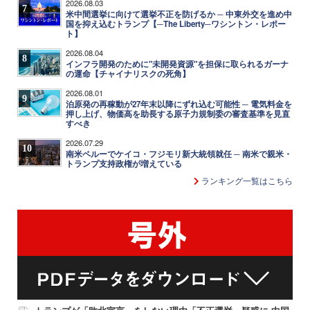
2026.08.03
7
米中間選挙に向けて選挙不正を防げるか ─ 中東外交を進め中
国を抑え込むトランプ【─The Liberty─ワシントン・レポー
ト】
2026.08.04
8
インフラ開発のために"未開発資源"を担保に取られるガーナ
の運命【チャイナリスクの死角】
2026.08.01
9
泊原発の再稼動が27年末以降にずれ込む可能性 ─ 電気料金を
押し上げ、物価高を助長する原子力規制委の審査基準を見直
すべき
2026.07.29
10
南米ペルーでケイコ・フジモリ新大統領就任 ─ 南米で親米・
トランプ支持政権が増えている
ランキング一覧はこちら