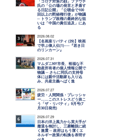
「コロナ対策の顔」ファウチ
氏の「公の場の発言と矛盾す
る日記公開」「公聴会で100
回以上の黙秘権行使」が物議
─ トランプ政権の最終的な狙
いは「中国の責任追及」にあ
る
2026.08.02
3
【名画座リバティ (29)】映画
で学ぶ偉人伝(1)──『若き日
のリンカーン』
2026.07.31
4
マムダニNY市長、裕福な不
動産所有者の個人情報公開で
物議 ─ さらに同氏の支持母
体には親中活動家も入り込
み、共産主義へばく進
2026.07.27
5
疲労・人間関係・プレッシャ
ー……このストレスどう抜こ
う「ザ・リバティ」9月号(7
月30日発売)
2026.07.29
6
日本の洋上風力から英大手が
撤退を検討し、三菱離脱に続
く激震 ─ 政府はもう潔くエ
ネルギー政策の転換を表明す
べき