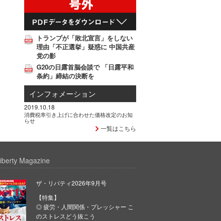
トランプが「敗北宣言」をしない
理由「不正選挙」疑惑に 中国共産
党の影
G20の日露首脳会談で 「日露平和
条約」締結の決断を
インフォメーション
2019.10.18
消費税率引き上げに合わせた価格改定のお知
らせ
一覧はこちら
iberty Magazine
ザ・リバティ2026年9月号
【特集】
◎ 疲労・人間関係・プレッシャー こ
のストレスどう抜こう