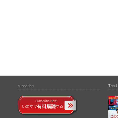
subscribe
The L