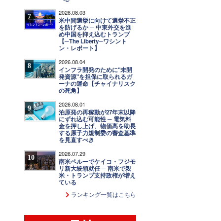
2026.08.03
7
米中間選挙に向けて選挙不正
を防げるか ─ 中東外交を進
め中国を抑え込むトランプ
【─The Liberty─ワシント
ン・レポート】
2026.08.04
8
インフラ開発のために"未開
発資源"を担保に取られるガ
ーナの運命【チャイナリスク
の死角】
2026.08.01
9
泊原発の再稼動が27年末以降
にずれ込む可能性 ─ 電気料
金を押し上げ、物価高を助長
する原子力規制委の審査基準
を見直すべき
2026.07.29
10
南米ペルーでケイコ・フジモ
リ新大統領就任 ─ 南米で親
米・トランプ支持政権が増え
ている
ランキング一覧はこちら