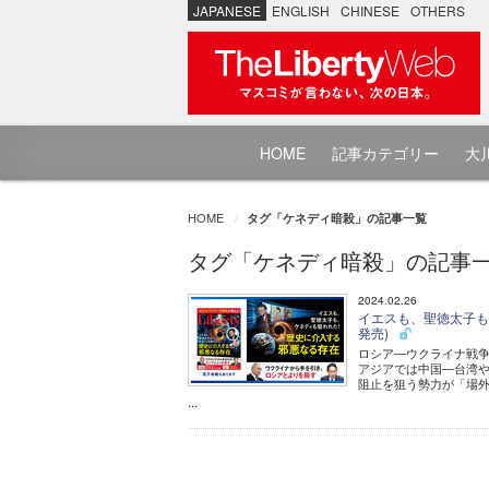
JAPANESE
ENGLISH
CHINESE
OTHERS
HOME
記事カテゴリー
大川
HOME
タグ「ケネディ暗殺」の記事一覧
タグ「ケネディ暗殺」の記事
2024.02.26
イエスも、聖徳太子も
発売)
ロシア―ウクライナ戦
アジアでは中国―台湾
阻止を狙う勢力が「場
...