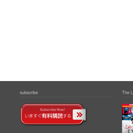
subscribe
The L