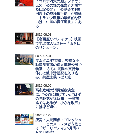
「コロナ対策の顔」ファウチ
氏の「公の場の発言と矛盾す
る日記公開」「公聴会で100
回以上の黙秘権行使」が物議
─ トランプ政権の最終的な狙
いは「中国の責任追及」にあ
る
2026.08.02
3
【名画座リバティ (29)】映画
で学ぶ偉人伝(1)──『若き日
のリンカーン』
2026.07.31
4
マムダニNY市長、裕福な不
動産所有者の個人情報公開で
物議 ─ さらに同氏の支持母
体には親中活動家も入り込
み、共産主義へばく進
2026.08.06
5
高市政権の消費減税決定
に、"公約に掲げていた"はず
の与野党が猛反発 ─ 一歩前
進ではあるが「小さな政府」
にはほど遠い
2026.07.27
6
疲労・人間関係・プレッシャ
ー……このストレスどう抜こ
う「ザ・リバティ」9月号(7
月30日発売)