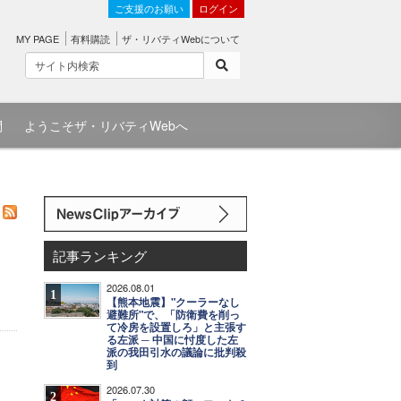
ご支援のお願い
ログイン
MY PAGE
有料購読
ザ・リバティWebについて
問
ようこそザ・リバティWebへ
記事ランキング
2026.08.01
1
【熊本地震】"クーラーなし
避難所"で、「防衛費を削っ
て冷房を設置しろ」と主張す
る左派 ─ 中国に忖度した左
派の我田引水の議論に批判殺
到
2026.07.30
2