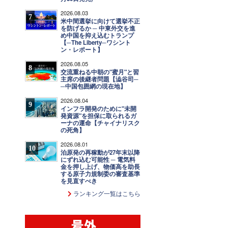
2026.08.03
7
米中間選挙に向けて選挙不正
を防げるか ─ 中東外交を進
め中国を抑え込むトランプ
【─The Liberty─ワシント
ン・レポート】
2026.08.05
8
交流重ねる中朝の"蜜月"と習
主席の後継者問題【澁谷司─
─中国包囲網の現在地】
2026.08.04
9
インフラ開発のために"未開
発資源"を担保に取られるガ
ーナの運命【チャイナリスク
の死角】
2026.08.01
10
泊原発の再稼動が27年末以降
にずれ込む可能性 ─ 電気料
金を押し上げ、物価高を助長
する原子力規制委の審査基準
を見直すべき
ランキング一覧はこちら