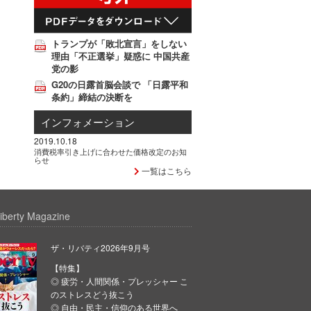
トランプが「敗北宣言」をしない
理由「不正選挙」疑惑に 中国共産
党の影
G20の日露首脳会談で 「日露平和
条約」締結の決断を
インフォメーション
2019.10.18
消費税率引き上げに合わせた価格改定のお知
らせ
一覧はこちら
iberty Magazine
ザ・リバティ2026年9月号
【特集】
◎ 疲労・人間関係・プレッシャー こ
のストレスどう抜こう
◎ 自由・民主・信仰のある世界へ