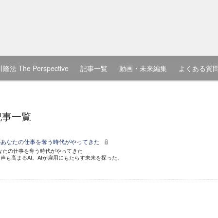
隆法 The Perspective
記事一覧
動画・未来編集
よくある質
記事一覧
AIがあなたの仕事を奪う時代がやってきた
あなたの仕事を奪う時代がやってきた
声も高まるAI。AIが雇用にもたらす未来を探った。