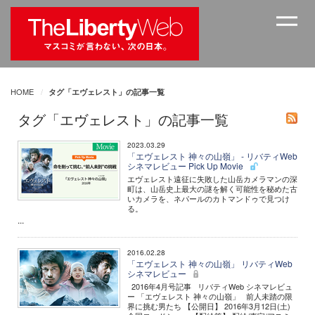
HOME
タグ「エヴェレスト」の記事一覧
タグ「エヴェレスト」の記事一覧
2023.03.29
「エヴェレスト 神々の山嶺」 - リバティWeb
シネマレビュー Pick Up Movie
エヴェレスト遠征に失敗した山岳カメラマンの深
町は、山岳史上最大の謎を解く可能性を秘めた古
いカメラを、ネパールのカトマンドゥで見つけ
る。
...
2016.02.28
「エヴェレスト 神々の山嶺」 リバティWeb
シネマレビュー
2016年4月号記事 リバティWeb シネマレビュ
ー 「エヴェレスト 神々の山嶺」 前人未踏の限
界に挑む男たち 【公開日】 2016年3月12日(土)