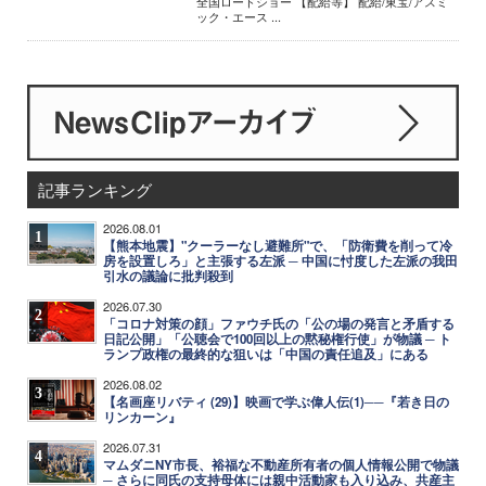
全国ロードショー 【配給等】 配給/東宝/アスミ
ック・エース ...
記事ランキング
2026.08.01
1
【熊本地震】"クーラーなし避難所"で、「防衛費を削って冷
房を設置しろ」と主張する左派 ─ 中国に忖度した左派の我田
引水の議論に批判殺到
2026.07.30
2
「コロナ対策の顔」ファウチ氏の「公の場の発言と矛盾する
日記公開」「公聴会で100回以上の黙秘権行使」が物議 ─ ト
ランプ政権の最終的な狙いは「中国の責任追及」にある
2026.08.02
3
【名画座リバティ (29)】映画で学ぶ偉人伝(1)──『若き日の
リンカーン』
2026.07.31
4
マムダニNY市長、裕福な不動産所有者の個人情報公開で物議
─ さらに同氏の支持母体には親中活動家も入り込み、共産主