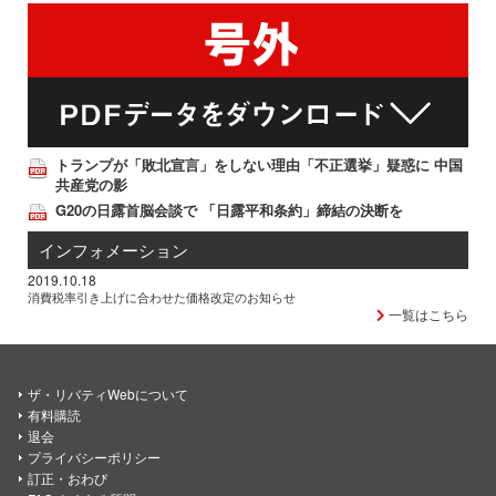
トランプが「敗北宣言」をしない理由「不正選挙」疑惑に 中国
共産党の影
G20の日露首脳会談で 「日露平和条約」締結の決断を
インフォメーション
2019.10.18
消費税率引き上げに合わせた価格改定のお知らせ
一覧はこちら
ザ・リバティWebについて
有料購読
退会
プライバシーポリシー
訂正・おわび