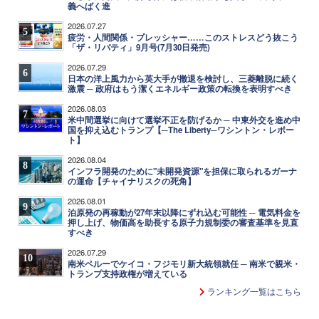
義へばく進
2026.07.27
5
疲労・人間関係・プレッシャー……このストレスどう抜こう
「ザ・リバティ」9月号(7月30日発売)
2026.07.29
6
日本の洋上風力から英大手が撤退を検討し、三菱離脱に続く
激震 ─ 政府はもう潔くエネルギー政策の転換を表明すべき
2026.08.03
7
米中間選挙に向けて選挙不正を防げるか ─ 中東外交を進め中
国を抑え込むトランプ【─The Liberty─ワシントン・レポー
ト】
2026.08.04
8
インフラ開発のために"未開発資源"を担保に取られるガーナ
の運命【チャイナリスクの死角】
2026.08.01
9
泊原発の再稼動が27年末以降にずれ込む可能性 ─ 電気料金を
押し上げ、物価高を助長する原子力規制委の審査基準を見直
すべき
2026.07.29
10
南米ペルーでケイコ・フジモリ新大統領就任 ─ 南米で親米・
トランプ支持政権が増えている
ランキング一覧はこちら