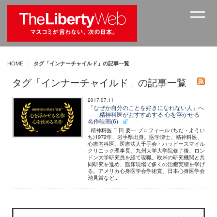
HOME
タグ「インナーチャイルド」の記事一覧
タグ「インナーチャイルド」の記事一覧
2017.07.11
「なぜか自分のことを好きになれない人」へ
――精神科医がおすすめする 心を浮かせる
名作映画(6)
精神科医 千田 要一 プロフィール (ちだ・ようい
ち)1972年、岩手県出身。医学博士。精神科医、
心療内科医。医療法人千手会・ハッピースマイル
クリニック理事長。九州大学大学院修了後、ロン
ドン大学研究員を経て現職。欧米の研究機関と共
同研究を進め、臨床現場で多くの治癒実績を挙げ
る。アメリカ心身医学会学術賞、日本心身医学会
池見賞など...