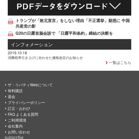
トランプが「敗北宣言」をしない理由「不正選挙」疑惑に 中国
共産党の影
G20の日露首脳会談で 「日露平和条約」締結の決断を
インフォメーション
2019.10.18
消費税率引き上げに合わせた価格改定のお知らせ
一覧はこちら
ザ・リバティWebについて
有料購読
退会
プライバシーポリシー
訂正・おわび
FAQ よくある質問
ご利用環境
会社案内
お問い合わせ
subscribe