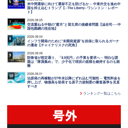
6
米中間選挙に向けて選挙不正を防げるか ─ 中東外交を進め中
国を抑え込むトランプ【─The Liberty─ワシントン・レポー
ト】
2026.08.05
7
交流重ねる中朝の"蜜月"と習主席の後継者問題【澁谷司──中
国包囲網の現在地】
2026.08.04
8
インフラ開発のために"未開発資源"を担保に取られるガーナ
の運命【チャイナリスクの死角】
2026.08.08
9
防衛省が想定通り、「8.9兆円」の予算を要求へ ─ 明白な課
題は「隊員集め」で、少子化で現状の規模を維持するのも困
難
2026.08.01
10
泊原発の再稼動が27年末以降にずれ込む可能性 ─ 電気料金を
押し上げ、物価高を助長する原子力規制委の審査基準を見直
すべき
ランキング一覧はこちら