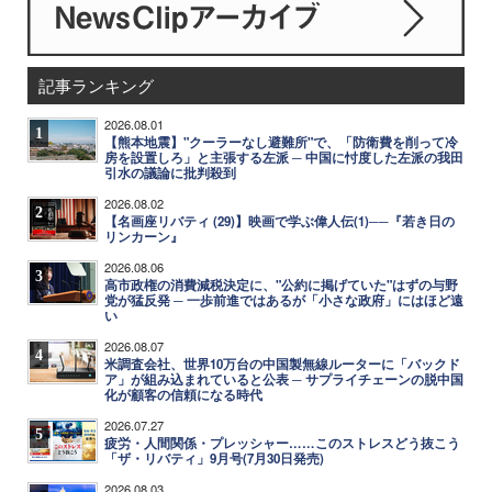
記事ランキング
2026.08.01
1
【熊本地震】"クーラーなし避難所"で、「防衛費を削って冷
房を設置しろ」と主張する左派 ─ 中国に忖度した左派の我田
引水の議論に批判殺到
2026.08.02
2
【名画座リバティ (29)】映画で学ぶ偉人伝(1)──『若き日の
リンカーン』
2026.08.06
3
高市政権の消費減税決定に、"公約に掲げていた"はずの与野
党が猛反発 ─ 一歩前進ではあるが「小さな政府」にはほど遠
い
2026.08.07
4
米調査会社、世界10万台の中国製無線ルーターに「バックド
ア」が組み込まれていると公表 ─ サプライチェーンの脱中国
化が顧客の信頼になる時代
2026.07.27
5
疲労・人間関係・プレッシャー……このストレスどう抜こう
「ザ・リバティ」9月号(7月30日発売)
2026.08.03