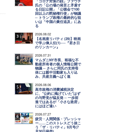
「コロナ対策の顔」ファウチ
氏の「公の場の発言と矛盾す
る日記公開」「公聴会で100
回以上の黙秘権行使」が物議
─ トランプ政権の最終的な狙
いは「中国の責任追及」にあ
る
2026.08.02
3
【名画座リバティ (29)】映画
で学ぶ偉人伝(1)──『若き日
のリンカーン』
2026.07.31
4
マムダニNY市長、裕福な不
動産所有者の個人情報公開で
物議 ─ さらに同氏の支持母
体には親中活動家も入り込
み、共産主義へばく進
2026.08.06
5
高市政権の消費減税決定
に、"公約に掲げていた"はず
の与野党が猛反発 ─ 一歩前
進ではあるが「小さな政府」
にはほど遠い
2026.07.27
6
疲労・人間関係・プレッシャ
ー……このストレスどう抜こ
う「ザ・リバティ」9月号(7
月30日発売)