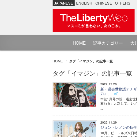
JAPANESE
ENGLISH
CHINESE
OTHERS
HOME
記事カテゴリー
大川
HOME
タグ「イマジン」の記事一覧
タグ「イマジン」の記事一覧
2022.12.20
新・過去世物語アナザ
力』」
本誌1月号の新・過去世
変わる」と題して、レ
...
2022.11.29
ジョン・レノンの転生 
10月、ビートルズ来日