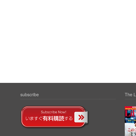
subscribe
The L