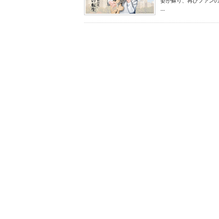
姿が蘇り、再びファン
...