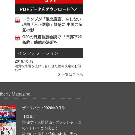
トランプが「敗北宣言」をしない
理由「不正選挙」疑惑に 中国共産
党の影
G20の日露首脳会談で 「日露平和
条約」締結の決断を
インフォメーション
2019.10.18
消費税率引き上げに合わせた価格改定のお知
らせ
一覧はこちら
iberty Magazine
ザ・リバティ2026年9月号
【特集】
◎ 疲労・人間関係・プレッシャー こ
のストレスどう抜こう
◎ 自由・民主・信仰のある世界へ