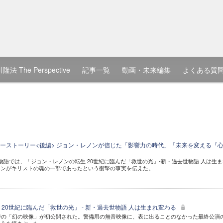
隆法 The Perspective
記事一覧
動画・未来編集
よくある質
ーストーリー<後編> ジョン・レノンが信じた「影響力の時代」「未来を変える『
物語では、「ジョン・レノンの転生 20世紀に臨んだ「救世の光」-新・過去世物語 人は生ま
ノンがキリストの魂の一部であったという衝撃の事実を伝えた。
20世紀に臨んだ「救世の光」 - 新・過去世物語 人は生まれ変わる
時の「幻の映像」が初公開された。警備用の無音映像に、表に出ることのなかった最終公演