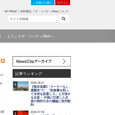
ご支援のお願い
ログイン
MY PAGE
有料購読
ザ・リバティWebについて
問
ようこそザ・リバティWebへ
記事ランキング
心の
2026.08.01
れ
1
【熊本地震】"クーラーなし
避難所"で、「防衛費を削っ
て冷房を設置しろ」と主張す
る左派 ─ 中国に忖度した左
派の我田引水の議論に批判殺
到
の雄
2026.07.30
2