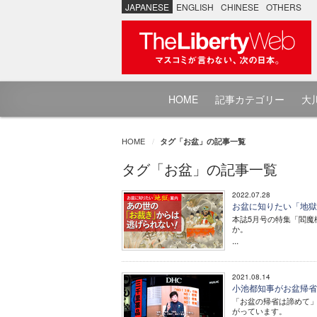
JAPANESE
ENGLISH
CHINESE
OTHERS
HOME
記事カテゴリー
大川
HOME
タグ「お盆」の記事一覧
タグ「お盆」の記事一覧
2022.07.28
お盆に知りたい「地獄
本誌5月号の特集「閻魔
か。
...
2021.08.14
小池都知事がお盆帰省
「お盆の帰省は諦めて
がっています。