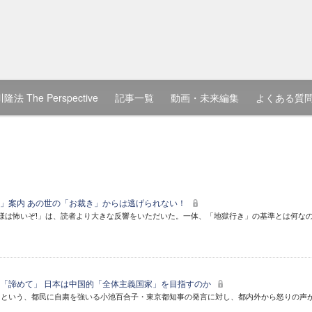
隆法 The Perspective
記事一覧
動画・未来編集
よくある質
」案内 あの世の「お裁き」からは逃げられない！
様は怖いぞ!」は、読者より大きな反響をいただいた。一体、「地獄行き」の基準とは何な
「諦めて」 日本は中国的「全体主義国家」を目指すのか
」という、都民に自粛を強いる小池百合子・東京都知事の発言に対し、都内外から怒りの声