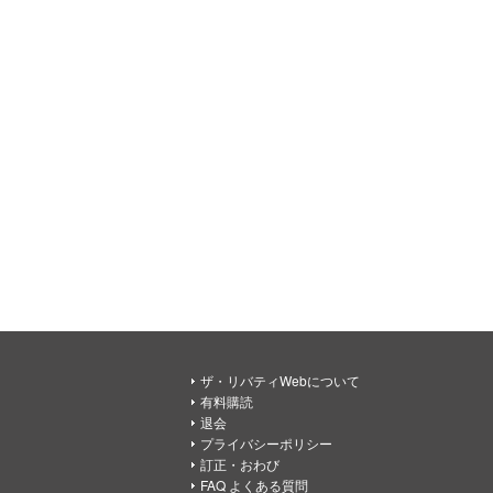
ザ・リバティWebについて
有料購読
退会
プライバシーポリシー
訂正・おわび
FAQ よくある質問