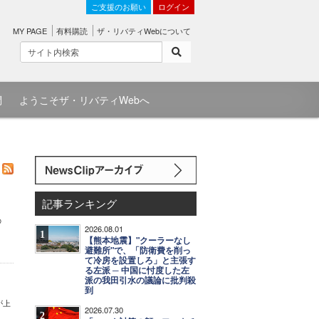
ご支援のお願い
ログイン
MY PAGE
有料購読
ザ・リバティWebについて
問
ようこそザ・リバティWebへ
記事ランキング
の
2026.08.01
1
【熊本地震】"クーラーなし
避難所"で、「防衛費を削っ
て冷房を設置しろ」と主張す
る左派 ─ 中国に忖度した左
派の我田引水の議論に批判殺
到
が上
2026.07.30
2