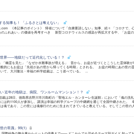
"する知事も！ 「ふるさとは奪えない」
hutterstock.com 《本記事のポイント》 帰省について「自粛要請しない」知事、続々 「コロナで、
「心のふれあい」の価値を再考すべき 新型コロナウィルスの感染が再拡大する中、「お盆
の世界――地獄だって近代化している！？
」「幽霊を見た」「なぜか水難事故が増える」 昔から、お盆が近づくとこうした霊体験が
一般的にもお盆は「先祖があの世から帰ってくる時期」とされる。 お盆の時期にあの世の
いて、大川隆法・幸福の科学総裁は、こう述べている。 ...
い 近年の地獄は、病院、ワンルームマンション！？
総裁は28日、徳島県吉野川市川島町の「聖地エル・カンターレ生誕館」において「魂の洗
には約1100人が参加し、講演は幸福の科学グループの中継網を通じて全国中継された。 
質は魂であり、この世には魂修行のために生まれてきていると教えている。そしてこの世の
の常識」99(1)
国際紛争の舞台裏からペットの供養まで―― どこからでも読めるテーマ別ガイド 知って