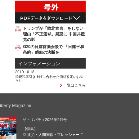
トランプが「敗北宣言」をしない
理由「不正選挙」疑惑に 中国共産
党の影
G20の日露首脳会談で 「日露平和
条約」締結の決断を
インフォメーション
2019.10.18
消費税率引き上げに合わせた価格改定のお知
らせ
一覧はこちら
iberty Magazine
ザ・リバティ2026年9月号
【特集】
◎ 疲労・人間関係・プレッシャー こ