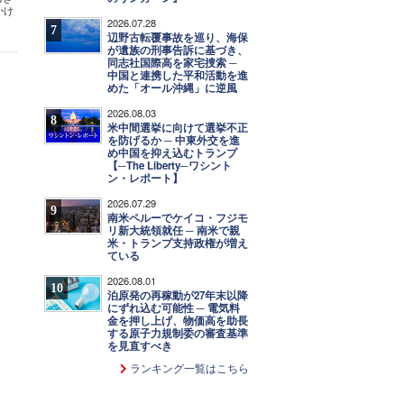
かけ
2026.07.28
7
辺野古転覆事故を巡り、海保
が遺族の刑事告訴に基づき、
同志社国際高を家宅捜索 ─
中国と連携した平和活動を進
めた「オール沖縄」に逆風
2026.08.03
8
米中間選挙に向けて選挙不正
を防げるか ─ 中東外交を進
め中国を抑え込むトランプ
【─The Liberty─ワシント
ン・レポート】
2026.07.29
9
南米ペルーでケイコ・フジモ
リ新大統領就任 ─ 南米で親
米・トランプ支持政権が増え
ている
2026.08.01
10
泊原発の再稼動が27年末以降
にずれ込む可能性 ─ 電気料
金を押し上げ、物価高を助長
する原子力規制委の審査基準
を見直すべき
ランキング一覧はこちら