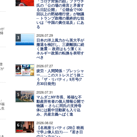
「コロナ対策の顔」ファウチ
氏の「公の場の発言と矛盾す
る日記公開」「公聴会で100
回以上の黙秘権行使」が物議
─ トランプ政権の最終的な狙
いは「中国の責任追及」にあ
る
心が
の帰
2026.07.29
3
日本の洋上風力から英大手が
撤退を検討し、三菱離脱に続
く激震 ─ 政府はもう潔くエ
ネルギー政策の転換を表明す
べき
増
2026.07.27
4
霊が
疲労・人間関係・プレッシャ
ー……このストレスどう抜こ
う「ザ・リバティ」9月号(7
月30日発売)
2026.07.31
5
マムダニNY市長、裕福な不
礼」
動産所有者の個人情報公開で
幸福
物議 ─ さらに同氏の支持母
人生
体には親中活動家も入り込
み、共産主義へばく進
2026.08.02
6
【名画座リバティ (29)】映画
で学ぶ偉人伝(1)──『若き日
のリンカーン』
おき