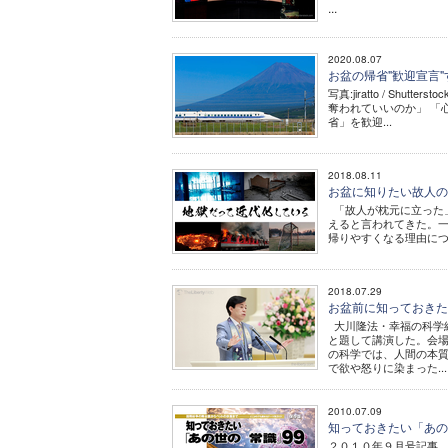
...
2020.08.07
お盆の帰省"歓迎宣言
写真:jiratto / S
奪われていいのか」 
省」を歓迎...
2018.08.11
お盆に知りたい故人
「故人が枕元に立った
えると言われてきた。
帰りやすくなる理由につ
2018.07.29
お盆前に知っておきた
大川隆法・幸福の科学
と題して講演した。会場
の科学では、人間の本
で欲や怒りに染まった...
2010.07.09
知っておきたい「あの世
２０１０年９月号記事 