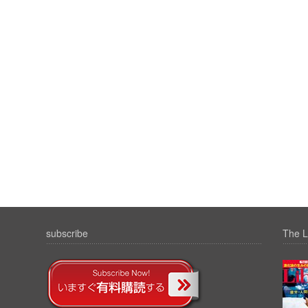
subscribe
The L