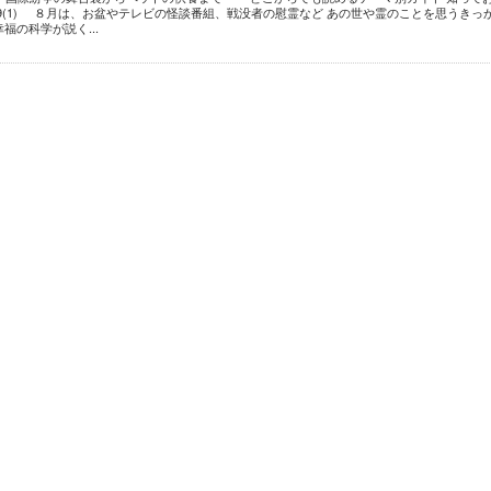
9(1) ８月は、お盆やテレビの怪談番組、戦没者の慰霊など あの世や霊のことを思うきっ
福の科学が説く...