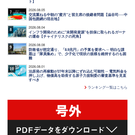
ト】
2026.08.05
7
交流重ねる中朝の"蜜月"と習主席の後継者問題【澁谷司──中
国包囲網の現在地】
2026.08.04
8
インフラ開発のために"未開発資源"を担保に取られるガーナ
の運命【チャイナリスクの死角】
2026.08.08
9
防衛省が想定通り、「8.9兆円」の予算を要求へ ─ 明白な課
題は「隊員集め」で、少子化で現状の規模を維持するのも困
難
2026.08.01
10
泊原発の再稼動が27年末以降にずれ込む可能性 ─ 電気料金を
押し上げ、物価高を助長する原子力規制委の審査基準を見直
すべき
ランキング一覧はこちら