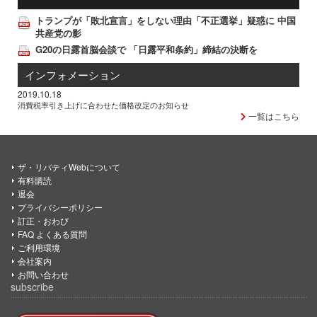
トランプが「敗北宣言」をしない理由「不正選挙」疑惑に 中国
共産党の影
G20の日露首脳会談で 「日露平和条約」締結の決断を
インフォメーション
2019.10.18
消費税率引き上げに合わせた価格改定のお知らせ
一覧はこちら
ザ・リバティWebについて
有料購読
退会
プライバシーポリシー
訂正・おわび
FAQ よくある質問
ご利用環境
会社案内
お問い合わせ
subscribe