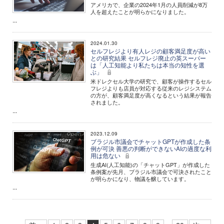
アメリカで、企業の2024年1月の人員削減が8万
人を超えたことが明らかになりました。
...
2024.01.30
セルフレジより有人レジの顧客満足度が高い
との研究結果 セルフレジ廃止の英スーパー
は「人工知能より私たちは本当の知性を選
ぶ」
米ドレクセル大学の研究で、顧客が操作するセル
フレジよりも店員が対応する従来のレジシステム
の方が、顧客満足度が高くなるという結果が報告
されました。
...
2023.12.09
ブラジル市議会でチャットGPTが作成した条
例が可決 善悪の判断ができないAIの過度な利
用は危ない
生成AI(人工知能)の「チャットGPT」が作成した
条例案が先月、ブラジル市議会で可決されたこと
が明らかになり、物議を醸しています。
...