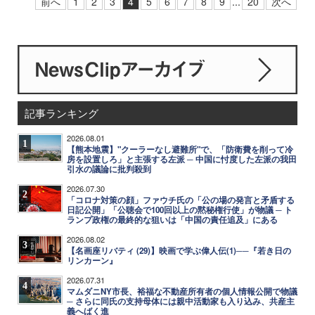
前へ
1
2
3
4
5
6
7
8
9
...
20
次へ
記事ランキング
2026.08.01
1
【熊本地震】"クーラーなし避難所"で、「防衛費を削って冷
房を設置しろ」と主張する左派 ─ 中国に忖度した左派の我田
引水の議論に批判殺到
2026.07.30
2
「コロナ対策の顔」ファウチ氏の「公の場の発言と矛盾する
日記公開」「公聴会で100回以上の黙秘権行使」が物議 ─ ト
ランプ政権の最終的な狙いは「中国の責任追及」にある
2026.08.02
3
【名画座リバティ (29)】映画で学ぶ偉人伝(1)──『若き日の
リンカーン』
2026.07.31
4
マムダニNY市長、裕福な不動産所有者の個人情報公開で物議
─ さらに同氏の支持母体には親中活動家も入り込み、共産主
義へばく進