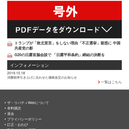
トランプが「敗北宣言」をしない理由「不正選挙」疑惑に 中国
共産党の影
G20の日露首脳会談で 「日露平和条約」締結の決断を
インフォメーション
2019.10.18
消費税率引き上げに合わせた価格改定のお知らせ
一覧はこちら
ザ・リバティWebについて
有料購読
退会
プライバシーポリシー
訂正・おわび