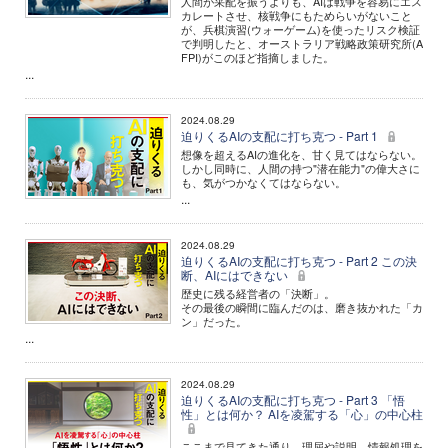
人間が采配を振うよりも、AIは戦争を容易にエス
カレートさせ、核戦争にもためらいがないこと
が、兵棋演習(ウォーゲーム)を使ったリスク検証
で判明したと、オーストラリア戦略政策研究所(A
FPI)がこのほど指摘しました。
...
2024.08.29
迫りくるAIの支配に打ち克つ - Part 1
想像を超えるAIの進化を、甘く見てはならない。
しかし同時に、人間の持つ"潜在能力"の偉大さに
も、気がつかなくてはならない。
...
2024.08.29
迫りくるAIの支配に打ち克つ - Part 2 この決
断、AIにはできない
歴史に残る経営者の「決断」。
その最後の瞬間に臨んだのは、磨き抜かれた「カ
ン」だった。
...
2024.08.29
迫りくるAIの支配に打ち克つ - Part 3 「悟
性」とは何か？ AIを凌駕する「心」の中心柱
ここまで見てきた通り、理屈や説明、情報処理を