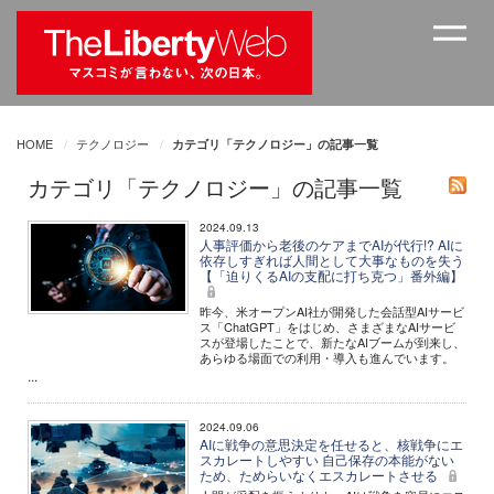
HOME
テクノロジー
カテゴリ「テクノロジー」の記事一覧
カテゴリ「テクノロジー」の記事一覧
2024.09.13
人事評価から老後のケアまでAIが代行!? AIに
依存しすぎれば人間として大事なものを失う
【「迫りくるAIの支配に打ち克つ」番外編】
昨今、米オープンAI社が開発した会話型AIサービ
ス「ChatGPT」をはじめ、さまざまなAIサービ
スが登場したことで、新たなAIブームが到来し、
あらゆる場面での利用・導入も進んでいます。
...
2024.09.06
AIに戦争の意思決定を任せると、核戦争にエ
スカレートしやすい 自己保存の本能がない
ため、ためらいなくエスカレートさせる