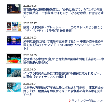
2026.08.06
5
高市政権の消費減税決定に、"公約に掲げていた"はずの与野
党が猛反発 ─ 一歩前進ではあるが「小さな政府」にはほど遠
い
2026.07.27
6
疲労・人間関係・プレッシャー……このストレスどう抜こう
「ザ・リバティ」9月号(7月30日発売)
2026.08.03
7
米中間選挙に向けて選挙不正を防げるか ─ 中東外交を進め中
国を抑え込むトランプ【─The Liberty─ワシントン・レポー
ト】
2026.08.05
8
交流重ねる中朝の"蜜月"と習主席の後継者問題【澁谷司──中
国包囲網の現在地】
2026.08.04
9
インフラ開発のために"未開発資源"を担保に取られるガーナ
の運命【チャイナリスクの死角】
2026.08.01
10
泊原発の再稼動が27年末以降にずれ込む可能性 ─ 電気料金を
押し上げ、物価高を助長する原子力規制委の審査基準を見直
すべき
ランキング一覧はこちら