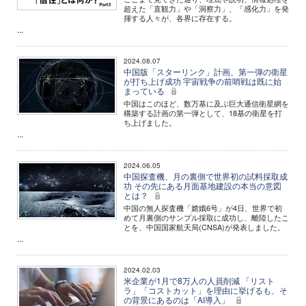
超えた「直観力」や「洞察力」、「感化力」を発
揮する人々が、各界に存在する。
...
2024.08.07
中国版「スターリンク」計画、第一弾の衛星
が打ち上げ成功 宇宙戦争の前哨戦は既に始
まっている
中国はこのほど、数万基に及ぶ巨大通信衛星網を
構築する計画の第一弾として、18基の衛星を打
ち上げました。
...
2024.06.05
中国探査機、月の裏側で世界初の試料採取成
功 その先にある月面基地建設の本当の意図
とは？
中国の無人探査機「嫦娥6号」が4日、世界で初
めて月裏側のサンプル採取に成功し、離陸したこ
とを、中国国家航天局(CNSA)が発表しました。
...
2024.02.03
米企業が1月で8万人の人員削減 「リスト
ラ」「コストカット」を理由に挙げるも、そ
の背景にあるのは「AI導入」