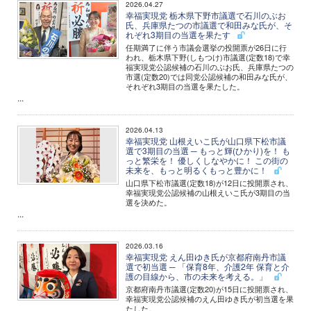
2026.04.27
幸福実現党 栃木県下野市議選で石川のぶお
氏、兵庫県たつの市議選で和田みな氏が、そ
れぞれ3期目の当選を果たす
任期満了に伴う市議会選挙の投開票が26日に行
われ、栃木県下野(しもつけ)市議選(定数18)で幸
福実現党公認候補の石川のぶお氏、兵庫県たつの
市選(定数20)では同党公認候補の和田みな氏が、
それぞれ3期目の当選を果たした。
...
2026.04.13
幸福実現党 山根えいこ氏が山口県下松市議
選で3期目の当選 ─ もっと輝(ひかり)を！ も
っと繁栄を！ 優しくしなやかに！ この街の
未来を、もっと明るくもっと豊かに！
山口県下松市議選(定数18)が12日に投開票され、
幸福実現党公認候補の山根えいこ氏が3期目の当
選を決めた。
...
2026.03.16
幸福実現党 えん田ゆき氏が京都府南丹市議
選で初当選 ─ 「保育8年、介護2年 保育と介
護の目線から、市の未来を考える。」
京都府南丹市議選(定数20)が15日に投開票され、
幸福実現党公認候補のえん田ゆき氏が初当選を果
たした。