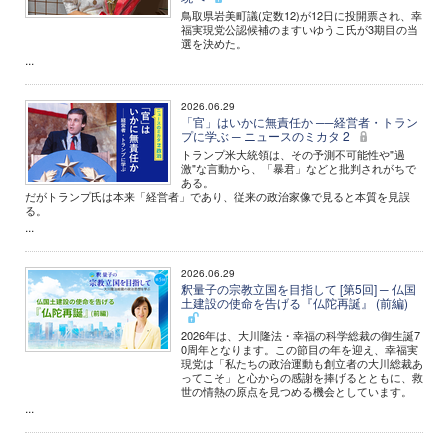
鳥取県岩美町議(定数12)が12日に投開票され、幸
福実現党公認候補のますいゆうこ氏が3期目の当
選を決めた。
...
2026.06.29
「官」はいかに無責任か ──経営者・トラン
プに学ぶ ─ ニュースのミカタ 2
トランプ米大統領は、その予測不可能性や"過
激"な言動から、「暴君」などと批判されがちで
ある。
だがトランプ氏は本来「経営者」であり、従来の政治家像で見ると本質を見誤
る。
...
2026.06.29
釈量子の宗教立国を目指して [第5回] ─ 仏国
土建設の使命を告げる『仏陀再誕』 (前編)
2026年は、大川隆法・幸福の科学総裁の御生誕7
0周年となります。この節目の年を迎え、幸福実
現党は「私たちの政治運動も創立者の大川総裁あ
ってこそ」と心からの感謝を捧げるとともに、救
世の情熱の原点を見つめる機会としています。
...