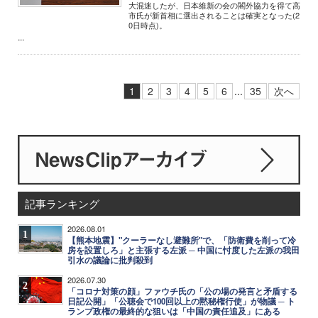
大混迷したが、日本維新の会の閣外協力を得て高
市氏が新首相に選出されることは確実となった(2
0日時点)。
...
1
2
3
4
5
6
...
35
次へ
記事ランキング
2026.08.01
1
【熊本地震】"クーラーなし避難所"で、「防衛費を削って冷
房を設置しろ」と主張する左派 ─ 中国に忖度した左派の我田
引水の議論に批判殺到
2026.07.30
2
「コロナ対策の顔」ファウチ氏の「公の場の発言と矛盾する
日記公開」「公聴会で100回以上の黙秘権行使」が物議 ─ ト
ランプ政権の最終的な狙いは「中国の責任追及」にある