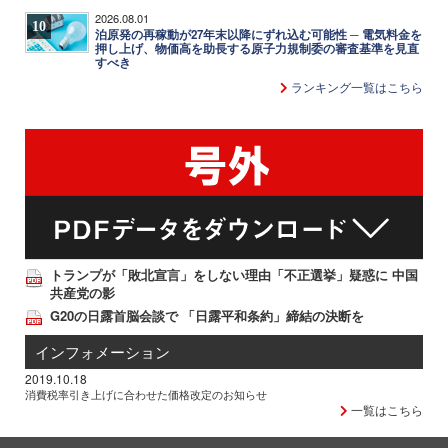
2026.08.01
10
泊原発の再稼動が27年末以降にずれ込む可能性 ─ 電気料金を
押し上げ、物価高を助長する原子力規制委の審査基準を見直
すべき
ランキング一覧はこちら
トランプが「敗北宣言」をしない理由「不正選挙」疑惑に 中国
共産党の影
G20の日露首脳会談で 「日露平和条約」締結の決断を
インフォメーション
2019.10.18
消費税率引き上げに合わせた価格改定のお知らせ
一覧はこちら