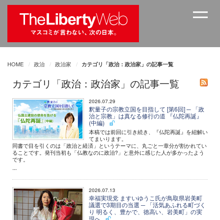
HOME
政治
政治家
カテゴリ「政治：政治家」の記事一覧
カテゴリ「政治：政治家」の記事一覧
2026.07.29
釈量子の宗教立国を目指して [第6回] ─ 「政
治と宗教」は真なる修行の道 『仏陀再誕』
(中編)
本稿では前回に引き続き、『仏陀再誕』を紐解い
てまいります。
同書で目を引くのは「政治と経済」というテーマに、丸ごと一章分が割かれてい
ることです。発刊当初も「仏教なのに政治?」と意外に感じた人が多かったよう
です。
...
2026.07.13
幸福実現党 ますいゆうこ氏が鳥取県岩美町
議選で3期目の当選 ─ 「活気あふれる町づく
り 明るく、豊かで、徳高い、岩美町」の実
現へ