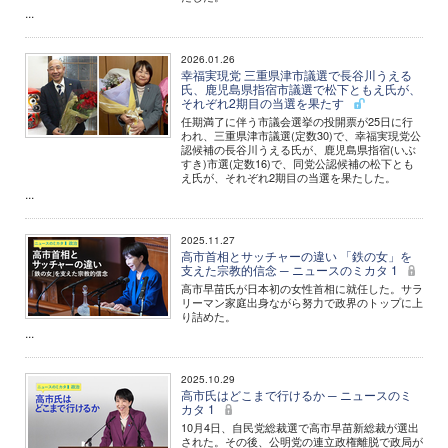
...
2026.01.26
幸福実現党 三重県津市議選で長谷川うえる
氏、鹿児島県指宿市議選で松下ともえ氏が、
それぞれ2期目の当選を果たす
任期満了に伴う市議会選挙の投開票が25日に行
われ、三重県津市議選(定数30)で、幸福実現党公
認候補の長谷川うえる氏が、鹿児島県指宿(いぶ
すき)市選(定数16)で、同党公認候補の松下とも
え氏が、それぞれ2期目の当選を果たした。
...
2025.11.27
高市首相とサッチャーの違い 「鉄の女」を
支えた宗教的信念 ─ ニュースのミカタ 1
高市早苗氏が日本初の女性首相に就任した。サラ
リーマン家庭出身ながら努力で政界のトップに上
り詰めた。
...
2025.10.29
高市氏はどこまで行けるか ─ ニュースのミ
カタ 1
10月4日、自民党総裁選で高市早苗新総裁が選出
された。その後、公明党の連立政権離脱で政局が