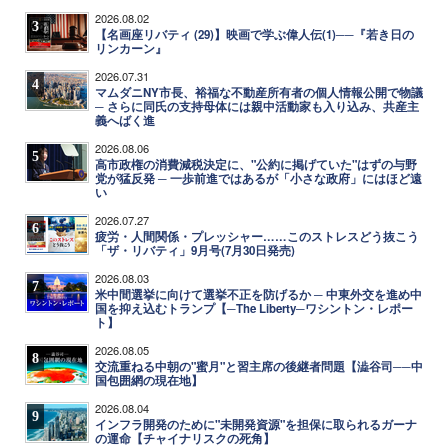
2026.08.02
3
【名画座リバティ (29)】映画で学ぶ偉人伝(1)──『若き日の
リンカーン』
2026.07.31
4
マムダニNY市長、裕福な不動産所有者の個人情報公開で物議
─ さらに同氏の支持母体には親中活動家も入り込み、共産主
義へばく進
2026.08.06
5
高市政権の消費減税決定に、"公約に掲げていた"はずの与野
党が猛反発 ─ 一歩前進ではあるが「小さな政府」にはほど遠
い
2026.07.27
6
疲労・人間関係・プレッシャー……このストレスどう抜こう
「ザ・リバティ」9月号(7月30日発売)
2026.08.03
7
米中間選挙に向けて選挙不正を防げるか ─ 中東外交を進め中
国を抑え込むトランプ【─The Liberty─ワシントン・レポー
ト】
2026.08.05
8
交流重ねる中朝の"蜜月"と習主席の後継者問題【澁谷司──中
国包囲網の現在地】
2026.08.04
9
インフラ開発のために"未開発資源"を担保に取られるガーナ
の運命【チャイナリスクの死角】