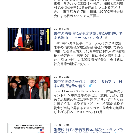
重視。そのために国防は不可欠。 減税と規制緩
和で経済成長率3%超を達成しつつあるアメリ
カ。 東京都内で17日～18日、JCPAC実行委員
会による日米やアジア太平洋...
2018.10.30
来年の消費増税が規定路線 増税が間違いで
ある理由 - ニュースのミカタ 3
2018年12月号記事 ニュースのミカタ 3 政治
来年の消費増税が規定路線 増税が間違いである
理由 安倍晋三首相は10月中旬に10%への消費増
税を予定通り、来年10月1日に行うと表明しまし
た。 引き上げによる税収増の半分は、全世代型
社会保障の財源にあて...
2018.09.22
米中間選挙の争点は「減税」 きわ立つ、日
本の経済論争の偏り
Evan El-Amin / Shutterstock.com 《本記事のポ
イント》 米中間選挙の争点は「減税」だが、自
民党総裁選の争点は不明確 アメリカで当たり前
に出てくる「減税で賃上げ」という議論 減税で
賃金が自然上昇するアメリカ vs. 助成金で無理や
り上げる日本 アメリカでは11月...
2018.09.08
消費税上げの安倍政権vs. 減税のトランプ政