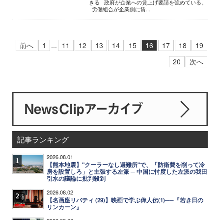
きる 政府が企業への賃上げ要請を強めている。
労働組合が企業側に賃...
前へ
1
...
11
12
13
14
15
16
17
18
19
20
次へ
記事ランキング
2026.08.01
1
【熊本地震】"クーラーなし避難所"で、「防衛費を削って冷
房を設置しろ」と主張する左派 ─ 中国に忖度した左派の我田
引水の議論に批判殺到
2026.08.02
2
【名画座リバティ (29)】映画で学ぶ偉人伝(1)──『若き日の
リンカーン』