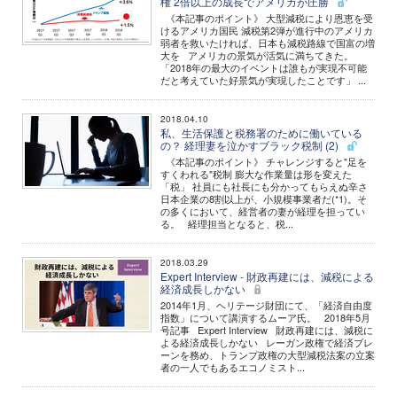
権 2倍以上の成長でアメリカが圧勝
《本記事のポイント》 大型減税により恩恵を受
けるアメリカ国民 減税第2弾が進行中のアメリカ
弱者を救いたければ、日本も減税路線で国富の増
大を アメリカの景気が活気に満ちてきた。
「2018年の最大のイベントは誰もが実現不可能
だと考えていた好景気が実現したことです」 ...
2018.04.10
私、生活保護と税務署のために働いている
の？ 経理妻を泣かすブラック税制 (2)
《本記事のポイント》 チャレンジすると"足を
すくわれる"税制 膨大な作業量は形を変えた
「税」 社員にも社長にも分かってもらえぬ辛さ
日本企業の8割以上が、小規模事業者だ(*1)。そ
の多くにおいて、経営者の妻が経理を担ってい
る。 経理担当となると、税...
2018.03.29
Expert Interview - 財政再建には、減税による
経済成長しかない
2014年1月、ヘリテージ財団にて、「経済自由度
指数」について講演するムーア氏。 2018年5月
号記事 Expert Interview 財政再建には、減税に
よる経済成長しかない レーガン政権で経済ブレ
ーンを務め、トランプ政権の大型減税法案の立案
者の一人でもあるエコノミスト...