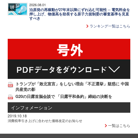
2026.08.01
10
泊原発の再稼動が27年末以降にずれ込む可能性 ─ 電気料金を
押し上げ、物価高を助長する原子力規制委の審査基準を見直
すべき
ランキング一覧はこちら
トランプが「敗北宣言」をしない理由「不正選挙」疑惑に 中国
共産党の影
G20の日露首脳会談で 「日露平和条約」締結の決断を
インフォメーション
2019.10.18
消費税率引き上げに合わせた価格改定のお知らせ
一覧はこちら