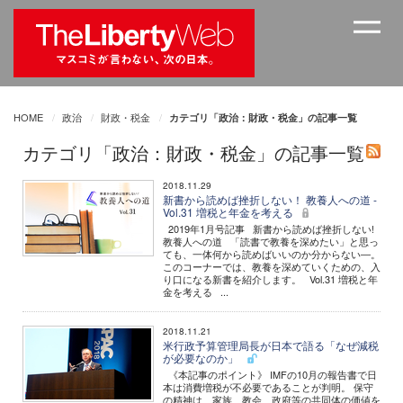
HOME
政治
財政・税金
カテゴリ「政治：財政・税金」の記事一覧
カテゴリ「政治：財政・税金」の記事一覧
2018.11.29
新書から読めば挫折しない！ 教養人への道 -
Vol.31 増税と年金を考える
2019年1月号記事 新書から読めば挫折しない!
教養人への道 「読書で教養を深めたい」と思っ
ても、一体何から読めばいいのか分からない―。
このコーナーでは、教養を深めていくための、入
り口になる新書を紹介します。 Vol.31 増税と年
金を考える ...
2018.11.21
米行政予算管理局長が日本で語る「なぜ減税
が必要なのか」
《本記事のポイント》 IMFの10月の報告書で日
本は消費増税が不必要であることが判明。 保守
の精神は、家族、教会、政府等の共同体の価値を