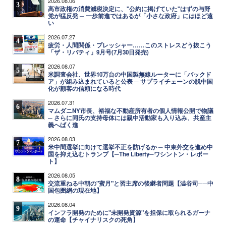
2026.08.06
3
高市政権の消費減税決定に、"公約に掲げていた"はずの与野
党が猛反発 ─ 一歩前進ではあるが「小さな政府」にはほど遠
い
2026.07.27
4
疲労・人間関係・プレッシャー……このストレスどう抜こう
「ザ・リバティ」9月号(7月30日発売)
2026.08.07
5
米調査会社、世界10万台の中国製無線ルーターに「バックド
ア」が組み込まれていると公表 ─ サプライチェーンの脱中国
化が顧客の信頼になる時代
2026.07.31
6
マムダニNY市長、裕福な不動産所有者の個人情報公開で物議
─ さらに同氏の支持母体には親中活動家も入り込み、共産主
義へばく進
2026.08.03
7
米中間選挙に向けて選挙不正を防げるか ─ 中東外交を進め中
国を抑え込むトランプ【─The Liberty─ワシントン・レポー
ト】
2026.08.05
8
交流重ねる中朝の"蜜月"と習主席の後継者問題【澁谷司──中
国包囲網の現在地】
2026.08.04
9
インフラ開発のために"未開発資源"を担保に取られるガーナ
の運命【チャイナリスクの死角】