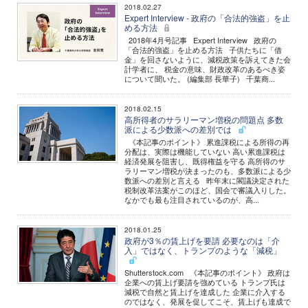
2018.02.27
Expert Interview - 政府の「合法的強盗」を止
める方法
2018年4月号記事 Expert Interview 政府の
「合法的強盗」を止める方法 子供たちに「借
金」を回さないように、減税政策を訴えてきた会
計学者に、 税金の意味、財政改革のあるべき姿
について聞いた。 (編集部 長華子) 千葉商...
2018.02.15
高所得者のサラリーマン増税の問題点 多数
派による少数派への差別では
《本記事のポイント》 累進課税による所得の再
分配は、実際は機能していない 高い累進課税は
経済発展を阻害し、既得権益を守る 高所得のサ
ラリーマン増税が決まったのも、多数派による少
数派への差別と言える 昨年末に閣議決定された
税制改革法案がこのほど、国会で審議入りした。
なかでも最も注目されているのが、高...
2018.01.25
政府が3％の賃上げを要請 必要なのは「介
入」ではなく、トランプのような「減税」
Shutterstock.com 《本記事のポイント》 政府は
企業への賃上げ要請を強めている トランプ氏は
減税で自然と賃上げを達成した 企業に介入する
のではなく、発展を促してこそ、賃上げも達成で