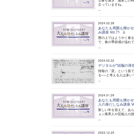
立春も過ぎ、陽射しの時
立っていますね。
...
2024.02.28
あなたも周囲も輝かせる
み講座 Vol.71
暦の上ではようやく春
で、春の季節感が溢れ
...
2024.02.22
デジタルが"頭脳の潜在
情報の「質」という面
る──と考える人は多い
...
2024.01.29
あなたも周囲も輝かせる
人の身だしなみ講座 Vo
新しい年を迎えて、あ
ョン業界人や芸能人の
...
2023.12.25