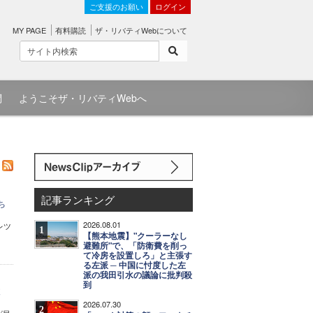
ご支援のお願い
ログイン
MY PAGE
有料購読
ザ・リバティWebについて
問
ようこそザ・リバティWebへ
記事ランキング
ち
2026.08.01
レツ
1
【熊本地震】"クーラーなし
避難所"で、「防衛費を削っ
て冷房を設置しろ」と主張す
る左派 ─ 中国に忖度した左
派の我田引水の議論に批判殺
到
丈
2026.07.30
2