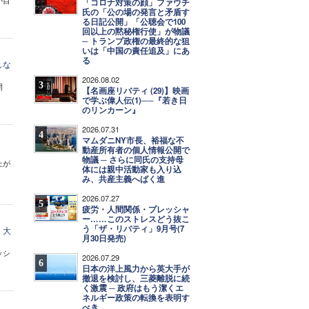
が目
「コロナ対策の顔」ファウチ
氏の「公の場の発言と矛盾す
る日記公開」「公聴会で100
回以上の黙秘権行使」が物議
─ トランプ政権の最終的な狙
いは「中国の責任追及」にあ
る
しな
2026.08.02
3
開
【名画座リバティ (29)】映画
で学ぶ偉人伝(1)──『若き日
のリンカーン』
2026.07.31
4
マムダニNY市長、裕福な不
動産所有者の個人情報公開で
物議 ─ さらに同氏の支持母
上が
体には親中活動家も入り込
み、共産主義へばく進
2026.07.27
5
疲労・人間関係・プレッシャ
ー……このストレスどう抜こ
う「ザ・リバティ」9月号(7
 大
月30日発売)
ッシ
2026.07.29
6
日本の洋上風力から英大手が
撤退を検討し、三菱離脱に続
く激震 ─ 政府はもう潔くエ
ネルギー政策の転換を表明す
べき