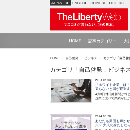
JAPANESE
ENGLISH
CHINESE
OTHERS
HOME
記事カテゴリー
大川
HOME
自己啓発
ビジネス
カテゴリ「自己啓
カテゴリ「自己啓発：ビジネ
2024.04.03
「ホワイト企業」は「
返らないと国が衰退
4月3日付日経新聞が報
企業に比べて業績が低
...
2024.03.28
あなたも周囲も輝かせる
夫？ 大人の身だしなみ講