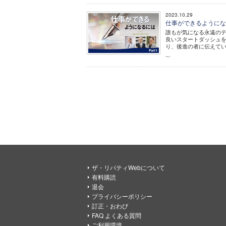
2023.10.29
仕事ができるようになるには -
誰もが気になる永遠の
良いスタートダッシュ
り、後進の者に伝えてい
...
ザ・リバティWebについて
有料購読
退会
プライバシーポリシー
訂正・おわび
FAQ よくある質問
ご利用環境