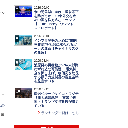
丈
2026.08.03
7
米中間選挙に向けて選挙不正
ァッ
を防げるか ─ 中東外交を進
め中国を抑え込むトランプ
【─The Liberty─ワシント
ン・レポート】
2026.08.04
8
インフラ開発のために"未開
発資源"を担保に取られるガ
ーナの運命【チャイナリスク
の死角】
2026.08.01
9
泊原発の再稼動が27年末以降
にずれ込む可能性 ─ 電気料
金を押し上げ、物価高を助長
する原子力規制委の審査基準
を見直すべき
2026.07.29
10
南米ペルーでケイコ・フジモ
リ新大統領就任 ─ 南米で親
米・トランプ支持政権が増え
人の
ている
ランキング一覧はこちら
と出