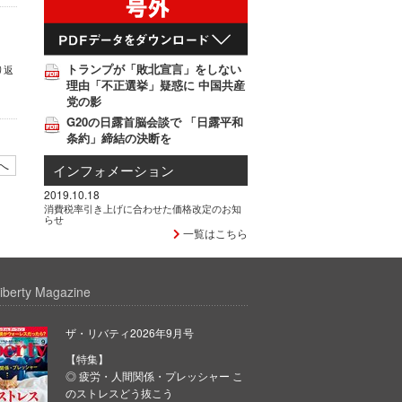
トランプが「敗北宣言」をしない
り返
理由「不正選挙」疑惑に 中国共産
党の影
G20の日露首脳会談で 「日露平和
条約」締結の決断を
へ
インフォメーション
2019.10.18
消費税率引き上げに合わせた価格改定のお知
らせ
一覧はこちら
iberty Magazine
ザ・リバティ2026年9月号
【特集】
◎ 疲労・人間関係・プレッシャー こ
のストレスどう抜こう