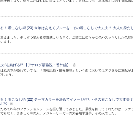
間が長くなり、徐々に汗ばむ日が増えてきています。SNS上でも「清潔感」に関する配信
！ 着こなし術 (23) 今年はあえてブルーを - その着こなしで大丈夫？ 大人の身だ
を迎えました。少しずつ変わる空気感よりも早く、店頭には柔らかな色やスッキリした色展
ています。
力"を妨げる!? 【アナログ最強説・番外編】
では紙の本が優れていても、「情報記録・情報整理」という面においてはデジタルに軍配が
でしょう。
！ 着こなし術 (22) テーマカラーを決めてイメージ作り - その着こなしで大丈夫？
l.70
らためて昨年のファッションシーンを振り返ってみました。最後を飾ってくれたのは、ファ
誰でもなく、まさしく時の人、メジャーリーガーの大谷翔平選手、その人でした。