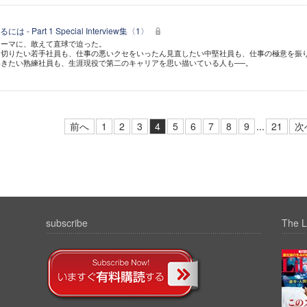
 Part 1 Special Interview集〈1〉
テーマに、敢えて直球で迫った。
を切りたい若手社員も、仕事の悪いクセをいったん見直したい中堅社員も、仕事の極意を振
きたい熟練社員も、生涯現役で第二のキャリアを思い描いている人も──。
前へ
1
2
3
4
5
6
7
8
9
...
21
次
subscribe
The L