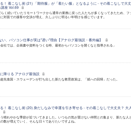
！ 着こなし術 (21) 「期待服」が「着たい服」となるように - その着こなしで大
座 Vol.69
しばらく続いていたリモートワークから通常の業務に戻った人たちが多くなってきたため、フ
的に対面での接客や交渉が増え、久しぶりに明るい年明けを感じています。
ない、パソコン仕事が実は"遅い"理由【アナログ最強説・番外編】
ト会社では、企画書や資料をつくる時、最初からパソコンを開くなと指導される」
に降りる アナログ最強説
ル超先進国・スウェーデンが打ち出した新たな教育政策は、「紙への回帰」だった。
！ 着こなし術 (20) 身だしなみで幸運を引き寄せる - その着こなしで大丈夫？ 大
8
いう晴れやかな季節が近づいてきました。いつもの気が置けない仲間との集まり、新たな人
運の数が増えていく、そんな日々でありたいですよね。