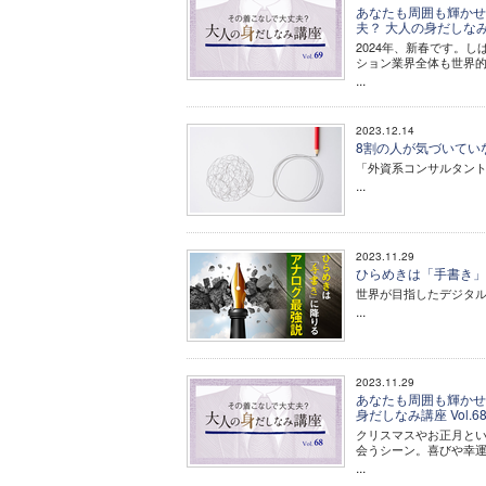
あなたも周囲も輝かせる
夫？ 大人の身だしなみ講
2024年、新春です。
ション業界全体も世界
...
2023.12.14
8割の人が気づいてい
「外資系コンサルタン
...
2023.11.29
ひらめきは「手書き」
世界が目指したデジタ
...
2023.11.29
あなたも周囲も輝かせる
身だしなみ講座 Vol.6
クリスマスやお正月と
会うシーン。喜びや幸
...