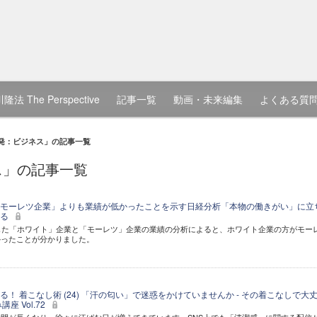
隆法 The Perspective
記事一覧
動画・未来編集
よくある質
発：ビジネス」の記事一覧
ス」の記事一覧
モーレツ企業」よりも業績が低かったことを示す日経分析「本物の働きがい」に立
する
じた「ホワイト」企業と「モーレツ」企業の業績の分析によると、ホワイト企業の方がモー
かったことが分かりました。
！ 着こなし術 (24) 「汗の匂い」で迷惑をかけていませんか - その着こなしで大
座 Vol.72