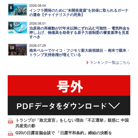
2026.08.04
8
インフラ開発のために"未開発資源"を担保に取られるガーナ
の運命【チャイナリスクの死角】
2026.08.01
9
泊原発の再稼動が27年末以降にずれ込む可能性 ─ 電気料金を
押し上げ、物価高を助長する原子力規制委の審査基準を見直
すべき
2026.07.29
10
南米ペルーでケイコ・フジモリ新大統領就任 ─ 南米で親米・
トランプ支持政権が増えている
ランキング一覧はこちら
トランプが「敗北宣言」をしない理由「不正選挙」疑惑に 中国
共産党の影
G20の日露首脳会談で 「日露平和条約」締結の決断を