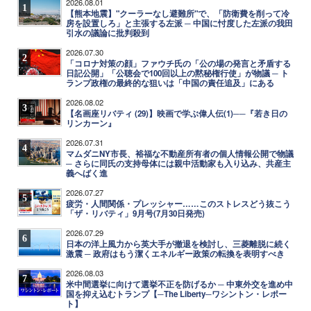
2026.08.01
1
【熊本地震】"クーラーなし避難所"で、「防衛費を削って冷
房を設置しろ」と主張する左派 ─ 中国に忖度した左派の我田
引水の議論に批判殺到
2026.07.30
2
「コロナ対策の顔」ファウチ氏の「公の場の発言と矛盾する
日記公開」「公聴会で100回以上の黙秘権行使」が物議 ─ ト
ランプ政権の最終的な狙いは「中国の責任追及」にある
2026.08.02
3
【名画座リバティ (29)】映画で学ぶ偉人伝(1)──『若き日の
リンカーン』
2026.07.31
4
マムダニNY市長、裕福な不動産所有者の個人情報公開で物議
─ さらに同氏の支持母体には親中活動家も入り込み、共産主
義へばく進
2026.07.27
5
疲労・人間関係・プレッシャー……このストレスどう抜こう
「ザ・リバティ」9月号(7月30日発売)
2026.07.29
6
日本の洋上風力から英大手が撤退を検討し、三菱離脱に続く
激震 ─ 政府はもう潔くエネルギー政策の転換を表明すべき
2026.08.03
7
米中間選挙に向けて選挙不正を防げるか ─ 中東外交を進め中
国を抑え込むトランプ【─The Liberty─ワシントン・レポー
ト】