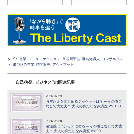
タグ：
営業
コミュニケーション
長谷川千波
著名知識人
コンサルタン
ト
飛び込み営業
訪問販売
アウトプット
"自己啓発: ビジネス"の関連記事
2026.07.29
時空超えを楽しめるジャケットは？ ─ その着こ
なしで大丈夫？ 大人の身だしなみ講座 Vol.100
2026.06.29
清潔感はハンカチに宿る ─ その着こなしで大丈
夫？ 大人の身だしなみ講座 Vol.99