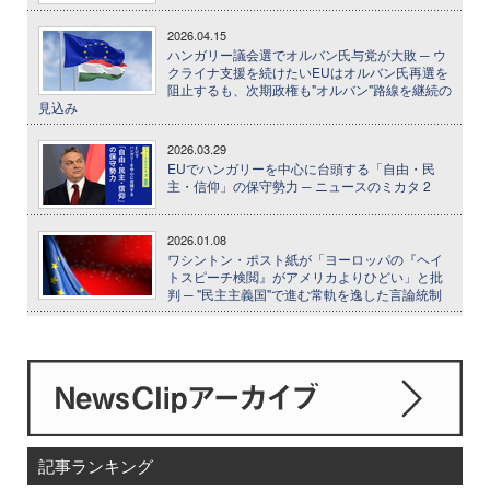
2026.04.15
ハンガリー議会選でオルバン氏与党が大敗 ─ ウ
クライナ支援を続けたいEUはオルバン氏再選を
阻止するも、次期政権も"オルバン"路線を継続の
見込み
2026.03.29
EUでハンガリーを中心に台頭する「自由・民
主・信仰」の保守勢力 ─ ニュースのミカタ 2
2026.01.08
ワシントン・ポスト紙が「ヨーロッパの『ヘイ
トスピーチ検閲』がアメリカよりひどい」と批
判 ─ "民主主義国"で進む常軌を逸した言論統制
記事ランキング