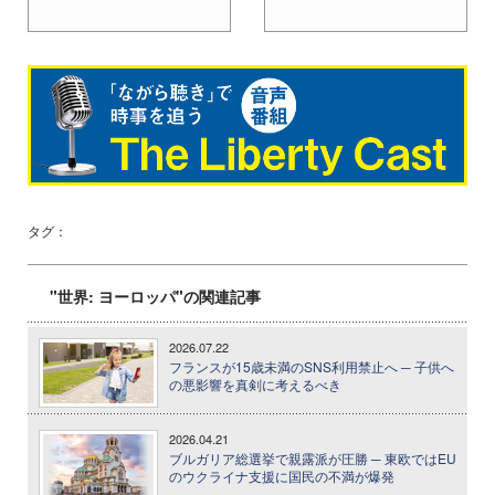
タグ：
"世界: ヨーロッパ"の関連記事
2026.07.22
フランスが15歳未満のSNS利用禁止へ ─ 子供へ
の悪影響を真剣に考えるべき
2026.04.21
ブルガリア総選挙で親露派が圧勝 ─ 東欧ではEU
のウクライナ支援に国民の不満が爆発