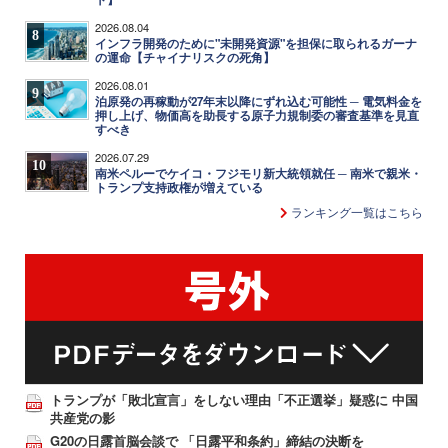
2026.08.04
8
インフラ開発のために"未開発資源"を担保に取られるガーナ
の運命【チャイナリスクの死角】
2026.08.01
9
泊原発の再稼動が27年末以降にずれ込む可能性 ─ 電気料金を
押し上げ、物価高を助長する原子力規制委の審査基準を見直
すべき
2026.07.29
10
南米ペルーでケイコ・フジモリ新大統領就任 ─ 南米で親米・
トランプ支持政権が増えている
ランキング一覧はこちら
トランプが「敗北宣言」をしない理由「不正選挙」疑惑に 中国
共産党の影
G20の日露首脳会談で 「日露平和条約」締結の決断を