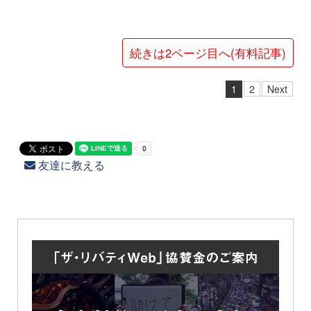
続きは2ページ目へ(有料記事)
1
2
Next
友達に教える