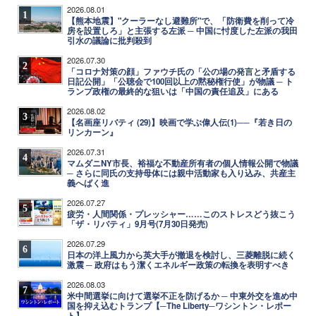
2026.08.01
1
【熊本地震】"クーラーなし避難所"で、「防衛費を削って冷
房を設置しろ」と主張する左派 ─ 中国に忖度した左派の我田
引水の議論に批判殺到
2026.07.30
2
「コロナ対策の顔」ファウチ氏の「公の場の発言と矛盾する
日記公開」「公聴会で100回以上の黙秘権行使」が物議 ─ ト
ランプ政権の最終的な狙いは「中国の責任追及」にある
2026.08.02
3
【名画座リバティ (29)】映画で学ぶ偉人伝(1)──『若き日の
リンカーン』
2026.07.31
4
マムダニNY市長、裕福な不動産所有者の個人情報公開で物議
─ さらに同氏の支持母体には親中活動家も入り込み、共産主
義へばく進
2026.07.27
5
疲労・人間関係・プレッシャー……このストレスどう抜こう
「ザ・リバティ」9月号(7月30日発売)
2026.07.29
6
日本の洋上風力から英大手が撤退を検討し、三菱離脱に続く
激震 ─ 政府はもう潔くエネルギー政策の転換を表明すべき
2026.08.03
7
米中間選挙に向けて選挙不正を防げるか ─ 中東外交を進め中
国を抑え込むトランプ【─The Liberty─ワシントン・レポー
ト】