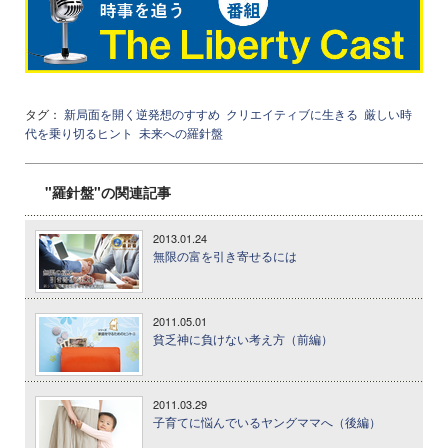
タグ：
新局面を開く逆発想のすすめ
クリエイティブに生きる
厳しい時
代を乗り切るヒント
未来への羅針盤
"羅針盤"の関連記事
2013.01.24
無限の富を引き寄せるには
2011.05.01
貧乏神に負けない考え方（前編）
2011.03.29
子育てに悩んでいるヤングママへ（後編）