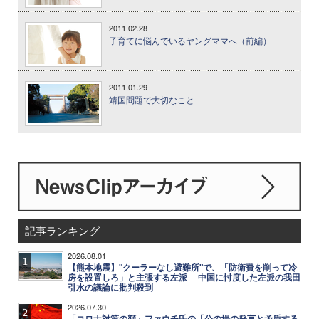
2011.02.28
子育てに悩んでいるヤングママへ（前編）
2011.01.29
靖国問題で大切なこと
記事ランキング
2026.08.01
1
【熊本地震】"クーラーなし避難所"で、「防衛費を削って冷
房を設置しろ」と主張する左派 ─ 中国に忖度した左派の我田
引水の議論に批判殺到
2026.07.30
2
「コロナ対策の顔」ファウチ氏の「公の場の発言と矛盾する