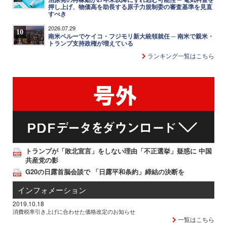
押し上げ、物価高を助長する原子力規制委の審査基準を見直
すべき
2026.07.29
10
南米ペルーでケイコ・フジモリ新大統領就任 ─ 南米で親米・
トランプ支持政権が増えている
ランキング一覧はこちら
トランプが「敗北宣言」をしない理由「不正選挙」疑惑に 中国
共産党の影
G20の日露首脳会談で 「日露平和条約」締結の決断を
インフォメーション
2019.10.18
消費税率引き上げに合わせた価格改定のお知らせ
一覧はこちら