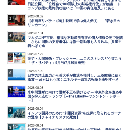
日記公開」「公聴会で100回以上の黙秘権行使」が物議 ─ ト
ランプ政権の最終的な狙いは「中国の責任追及」にある
2026.08.02
3
【名画座リバティ (29)】映画で学ぶ偉人伝(1)──『若き日の
リンカーン』
2026.07.31
4
マムダニNY市長、裕福な不動産所有者の個人情報公開で物議
─ さらに同氏の支持母体には親中活動家も入り込み、共産主
義へばく進
2026.07.27
5
疲労・人間関係・プレッシャー……このストレスどう抜こう
「ザ・リバティ」9月号(7月30日発売)
2026.07.29
6
日本の洋上風力から英大手が撤退を検討し、三菱離脱に続く
激震 ─ 政府はもう潔くエネルギー政策の転換を表明すべき
2026.08.03
7
米中間選挙に向けて選挙不正を防げるか ─ 中東外交を進め中
国を抑え込むトランプ【─The Liberty─ワシントン・レポー
ト】
2026.08.04
8
インフラ開発のために"未開発資源"を担保に取られるガーナ
の運命【チャイナリスクの死角】
2026.08.01
9
泊原発の再稼動が27年末以降にずれ込む可能性 ─ 電気料金を