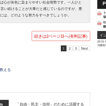
ば心が灰色に染まりやすい社会情勢です。一人ひと
 can"と言い続けることが大事だと感じているのですが、豊
には、どのような努力をすべきでしょうか。
挙
G
イ
続きは2ページ目へ(有料記事)
2019.1
消費税
1
2
3
Next
教える
「自由・民主・信仰」のために活躍する