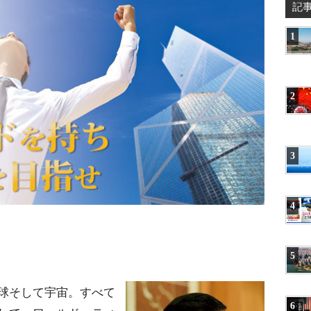
記
1
2
3
4
5
球そして宇宙。すべて
6