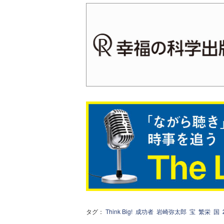
タグ：
Think Big!
成功者
岩崎弥太郎
宝
繁栄
国