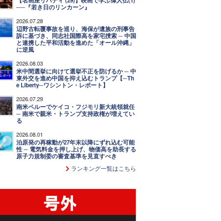
【名画座リバティ (29)】映画で学ぶ偉人伝(1)
──『若き日のリンカーン』
2026.07.28
辺野古転覆事故を巡り、海保が遺族の刑事告
訴に基づき、同志社国際高を家宅捜索 ─ 中国
と連携した平和活動を進めた「オール沖縄」
に逆風
2026.08.03
米中間選挙に向けて選挙不正を防げるか ─ 中
東外交を進め中国を抑え込むトランプ【─Th
e Liberty─ワシントン・レポート】
2026.07.29
南米ペルーでケイコ・フジモリ新大統領就任
─ 南米で親米・トランプ支持政権が増えてい
る
2026.08.01
泊原発の再稼動が27年末以降にずれ込む可能
性 ─ 電気料金を押し上げ、物価高を助長する
原子力規制委の審査基準を見直すべき
ランキング一覧はこちら