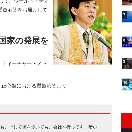
して、ワールド・ティ
質疑応答をお届けして
7
国家の発展を
8
9
・ティーチャー・メッ
10
本山・正心館における質疑応答より
も、そして街を歩いても、会社へ行っても、暗い