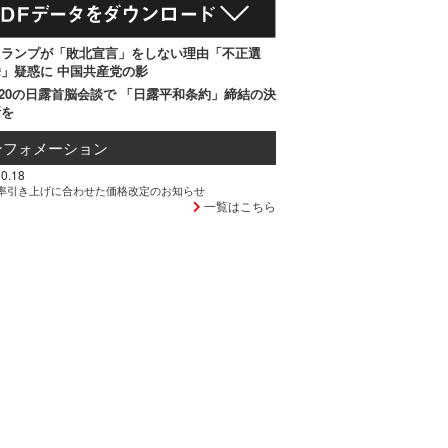
トランプが「敗北宣言」をしない理由「不正選
」疑惑に 中国共産党の影
20の日露首脳会談で 「日露平和条約」締結の決
断を
ンフォメーション
0.18
率引き上げに合わせた価格改定のお知らせ
一覧はこちら