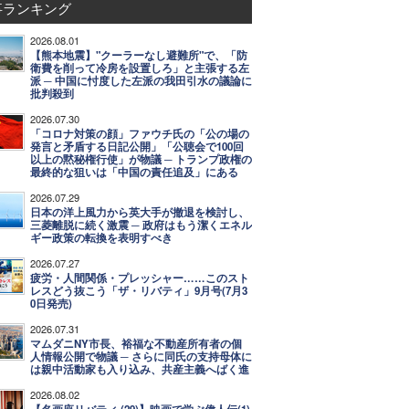
事ランキング
2026.08.01
【熊本地震】"クーラーなし避難所"で、「防
衛費を削って冷房を設置しろ」と主張する左
派 ─ 中国に忖度した左派の我田引水の議論に
批判殺到
2026.07.30
「コロナ対策の顔」ファウチ氏の「公の場の
発言と矛盾する日記公開」「公聴会で100回
以上の黙秘権行使」が物議 ─ トランプ政権の
最終的な狙いは「中国の責任追及」にある
2026.07.29
日本の洋上風力から英大手が撤退を検討し、
三菱離脱に続く激震 ─ 政府はもう潔くエネル
ギー政策の転換を表明すべき
2026.07.27
疲労・人間関係・プレッシャー……このスト
レスどう抜こう「ザ・リバティ」9月号(7月3
0日発売)
2026.07.31
マムダニNY市長、裕福な不動産所有者の個
人情報公開で物議 ─ さらに同氏の支持母体に
は親中活動家も入り込み、共産主義へばく進
2026.08.02