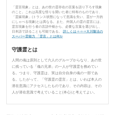
「霊言現象」とは、あの世の霊存在の言葉を語り下ろす現象
のこと。これは高度な悟りを開いた者に特有のものであり、
「霊媒現象」(トランス状態になって意識を失い、霊が一方的
にしゃべる現象)とは異なる。また、外国人の霊の霊言には、
霊言現象を行う者の言語中枢から、必要な言葉を選び出し、
日本語で語ることも可能である。
詳しくは⇒⇒⇒大川隆法の
スーパー霊能力 「霊言」とは何か
守護霊とは
人間の魂は原則として六人のグループからなり、あの世
に残っている「魂の兄弟」の一人が守護霊を務めてい
る。つまり、守護霊は、実は自分自身の魂の一部であ
る。したがって、「守護霊の霊言」とは、いわば本人の
潜在意識にアクセスしたものであり、その内容は、その
人が潜在意識で考えていること(本心)と考えてよい。