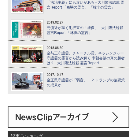
「法治主義」にも違いがある - 大川隆法総裁 霊
言Report 「商鞅の霊言」 「韓非の霊言」
2019.02.27
元側近が暴く毛沢東の「虚像」 - 大川隆法総裁
霊言Report 「林彪の霊言」
2018.06.30
金与正守護霊、チャーチル霊、キッシンジャー
守護霊の霊言から読み解く 米朝会談の真の勝者
は？ - 大川隆法総裁 霊言Report
2017.10.17
金正恩守護霊が「弱音」！？ トランプの強硬策
の成果か
記事ランキング