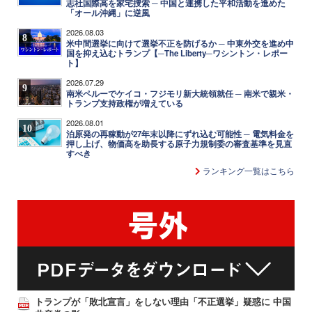
志社国際高を家宅捜索 ─ 中国と連携した平和活動を進めた
「オール沖縄」に逆風
2026.08.03
8
米中間選挙に向けて選挙不正を防げるか ─ 中東外交を進め中
国を抑え込むトランプ【─The Liberty─ワシントン・レポー
ト】
2026.07.29
9
南米ペルーでケイコ・フジモリ新大統領就任 ─ 南米で親米・
トランプ支持政権が増えている
2026.08.01
10
泊原発の再稼動が27年末以降にずれ込む可能性 ─ 電気料金を
押し上げ、物価高を助長する原子力規制委の審査基準を見直
すべき
ランキング一覧はこちら
トランプが「敗北宣言」をしない理由「不正選挙」疑惑に 中国