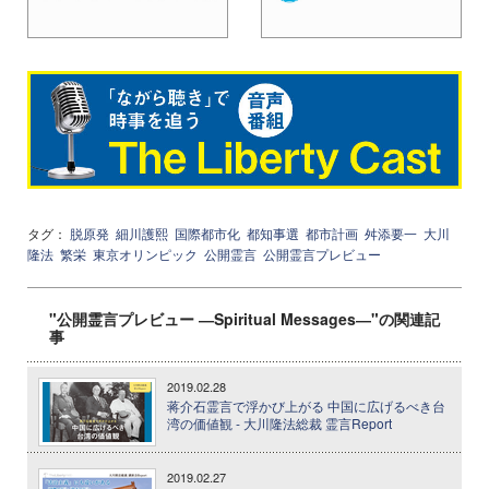
タグ：
脱原発
細川護熙
国際都市化
都知事選
都市計画
舛添要一
大川
隆法
繁栄
東京オリンピック
公開霊言
公開霊言プレビュー
"公開霊言プレビュー ―Spiritual Messages―"の関連記
事
2019.02.28
蒋介石霊言で浮かび上がる 中国に広げるべき台
湾の価値観 - 大川隆法総裁 霊言Report
2019.02.27