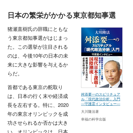
日本の繁栄がかかる東京都知事選
猪瀬直樹氏の辞職にともな
う東京都知事選がはじまっ
た。この選挙が注目される
のは、今後10年の日本の未
来に大きな影響を与えるか
らだ。
首都である東京の舵取り
舛添要一のスピリチュア
は、日本の行く末や経済成
ル「現代政治分析」入門
―守護霊インタビュー―
長を左右する。特に、2020
大川隆法著
年の東京オリンピックを成
幸福の科学出版
功させられるか否かは大き
い。オリンピックは、日本