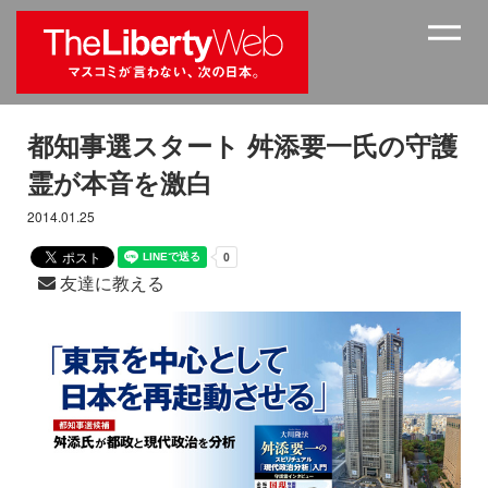
都知事選スタート 舛添要一氏の守護
霊が本音を激白
2014.01.25
友達に教える