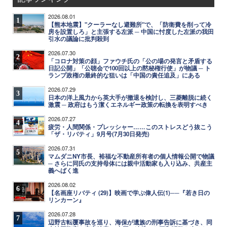
2026.08.01
1
【熊本地震】"クーラーなし避難所"で、「防衛費を削って冷
房を設置しろ」と主張する左派 ─ 中国に忖度した左派の我田
引水の議論に批判殺到
2026.07.30
2
「コロナ対策の顔」ファウチ氏の「公の場の発言と矛盾する
日記公開」「公聴会で100回以上の黙秘権行使」が物議 ─ ト
ランプ政権の最終的な狙いは「中国の責任追及」にある
2026.07.29
3
日本の洋上風力から英大手が撤退を検討し、三菱離脱に続く
激震 ─ 政府はもう潔くエネルギー政策の転換を表明すべき
2026.07.27
4
疲労・人間関係・プレッシャー……このストレスどう抜こう
「ザ・リバティ」9月号(7月30日発売)
2026.07.31
5
マムダニNY市長、裕福な不動産所有者の個人情報公開で物議
─ さらに同氏の支持母体には親中活動家も入り込み、共産主
義へばく進
2026.08.02
6
【名画座リバティ (29)】映画で学ぶ偉人伝(1)──『若き日の
リンカーン』
2026.07.28
7
辺野古転覆事故を巡り、海保が遺族の刑事告訴に基づき、同