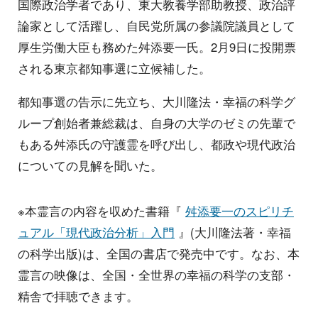
国際政治学者であり、東大教養学部助教授、政治評
論家として活躍し、自民党所属の参議院議員として
厚生労働大臣も務めた舛添要一氏。2月9日に投開票
される東京都知事選に立候補した。
都知事選の告示に先立ち、大川隆法・幸福の科学グ
ループ創始者兼総裁は、自身の大学のゼミの先輩で
もある舛添氏の守護霊を呼び出し、都政や現代政治
についての見解を聞いた。
※本霊言の内容を収めた書籍『
舛添要一のスピリチ
ュアル「現代政治分析」入門
』(大川隆法著・幸福
の科学出版)は、全国の書店で発売中です。なお、本
霊言の映像は、全国・全世界の幸福の科学の支部・
精舎で拝聴できます。