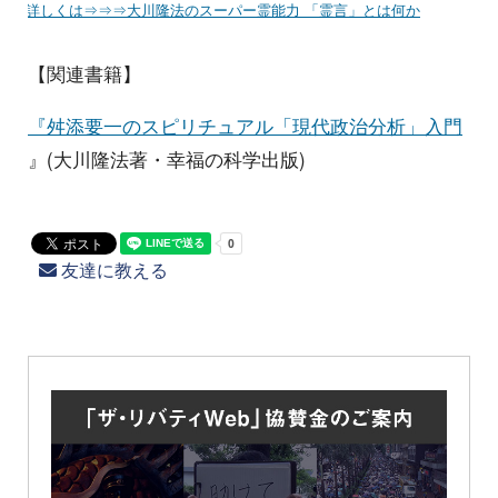
詳しくは⇒⇒⇒大川隆法のスーパー霊能力 「霊言」とは何か
【関連書籍】
『舛添要一のスピリチュアル「現代政治分析」入門
』(大川隆法著・幸福の科学出版)
友達に教える