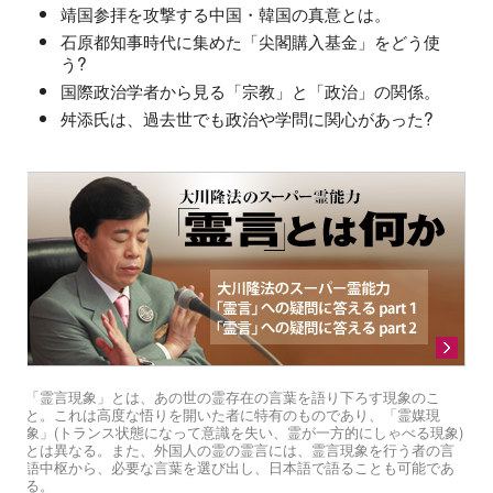
靖国参拝を攻撃する中国・韓国の真意とは。
石原都知事時代に集めた「尖閣購入基金」をどう使
う?
国際政治学者から見る「宗教」と「政治」の関係。
舛添氏は、過去世でも政治や学問に関心があった?
「霊言現象」とは、あの世の霊存在の言葉を語り下ろす現象のこ
と。これは高度な悟りを開いた者に特有のものであり、「霊媒現
象」(トランス状態になって意識を失い、霊が一方的にしゃべる現象)
とは異なる。また、外国人の霊の霊言には、霊言現象を行う者の言
語中枢から、必要な言葉を選び出し、日本語で語ることも可能であ
る。