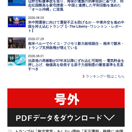
辺野古転覆事故を巡り、海保が遺族の刑事告訴に基づき、同
志社国際高を家宅捜索 ─ 中国と連携した平和活動を進めた
「オール沖縄」に逆風
2026.08.03
8
米中間選挙に向けて選挙不正を防げるか ─ 中東外交を進め中
国を抑え込むトランプ【─The Liberty─ワシントン・レポー
ト】
2026.07.29
9
南米ペルーでケイコ・フジモリ新大統領就任 ─ 南米で親米・
トランプ支持政権が増えている
2026.08.01
10
泊原発の再稼動が27年末以降にずれ込む可能性 ─ 電気料金を
押し上げ、物価高を助長する原子力規制委の審査基準を見直
すべき
ランキング一覧はこちら
トランプが「敗北宣言」をしない理由「不正選挙」疑惑に 中国