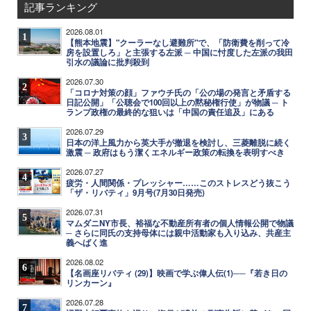
記事ランキング
2026.08.01
1
【熊本地震】"クーラーなし避難所"で、「防衛費を削って冷
房を設置しろ」と主張する左派 ─ 中国に忖度した左派の我田
引水の議論に批判殺到
2026.07.30
2
「コロナ対策の顔」ファウチ氏の「公の場の発言と矛盾する
日記公開」「公聴会で100回以上の黙秘権行使」が物議 ─ ト
ランプ政権の最終的な狙いは「中国の責任追及」にある
2026.07.29
3
日本の洋上風力から英大手が撤退を検討し、三菱離脱に続く
激震 ─ 政府はもう潔くエネルギー政策の転換を表明すべき
2026.07.27
4
疲労・人間関係・プレッシャー……このストレスどう抜こう
「ザ・リバティ」9月号(7月30日発売)
2026.07.31
5
マムダニNY市長、裕福な不動産所有者の個人情報公開で物議
─ さらに同氏の支持母体には親中活動家も入り込み、共産主
義へばく進
2026.08.02
6
【名画座リバティ (29)】映画で学ぶ偉人伝(1)──『若き日の
リンカーン』
2026.07.28
7