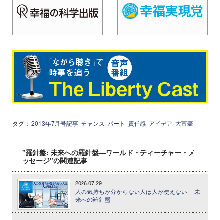
タグ：
2013年7月号記事
チャンス
パート
責任感
アイデア
大富豪
"羅針盤: 未来への羅針盤―ワールド・ティーチャー・メ
ッセージ"の関連記事
2026.07.29
人の気持ちが分からない人は人が使えない ─ 未
来への羅針盤