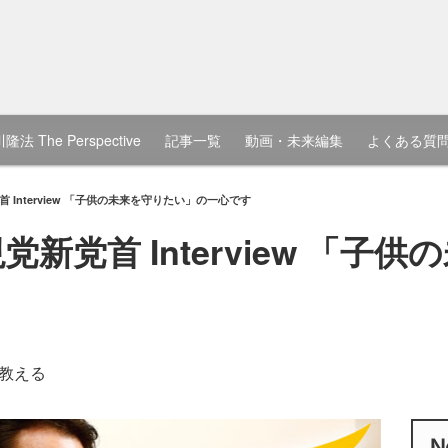
隆法 The Perspective
記事一覧
動画・未来編集
よくある質
 Interview 「子供の未来を守りたい」の一心です
党新党首 Interview 「子
教える