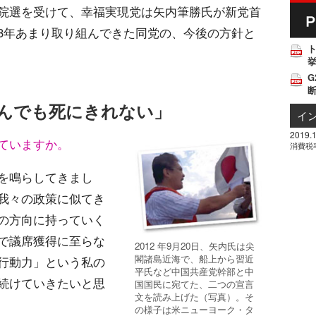
院選を受けて、幸福実現党は矢内筆勝氏が新党首
3年あまり取り組んできた同党の、今後の方針と
挙
G
んでも死にきれない」
イ
2019.1
ていますか。
消費税
を鳴らしてきまし
我々の政策に似てき
の方向に持っていく
で議席獲得に至らな
2012 年9月20日、矢内氏は尖
閣諸島近海で、船上から習近
行動力」という私の
平氏など中国共産党幹部と中
続けていきたいと思
国国民に宛てた、二つの宣言
文を読み上げた（写真）。そ
の様子は米ニューヨーク・タ