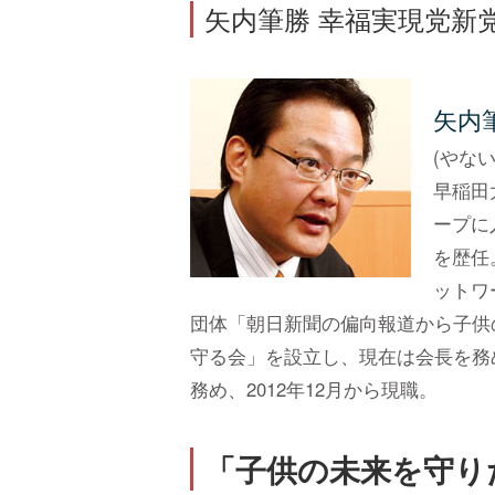
矢内筆勝 幸福実現党新党首 I
矢内
(やな
早稲田
ープに
を歴任
ットワ
団体「朝日新聞の偏向報道から子供
守る会」を設立し、現在は会長を務
務め、2012年12月から現職。
「子供の未来を守り