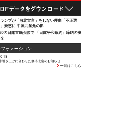
トランプが「敗北宣言」をしない理由「不正選
」疑惑に 中国共産党の影
20の日露首脳会談で 「日露平和条約」締結の決
断を
ンフォメーション
0.18
率引き上げに合わせた価格改定のお知らせ
一覧はこちら