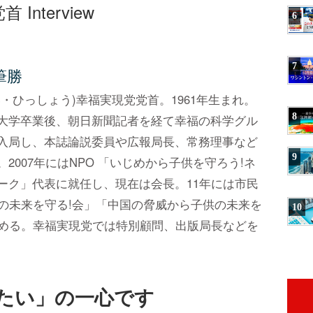
nterview
6
7
筆勝
い・ひっしょう)幸福実現党党首。1961年生まれ。
8
大学卒業後、朝日新聞記者を経て幸福の科学グル
入局し、本誌論説委員や広報局長、常務理事など
9
。2007年にはNPO 「いじめから子供を守ろう!ネ
ーク」代表に就任し、現在は会長。11年には市民
の未来を守る!会」「中国の脅威から子供の未来を
10
める。幸福実現党では特別顧問、出版局長などを
たい」の一心です