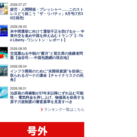
2026.07.27
疲労・人間関係・プレッシャー……このスト
レスどう抜こう「ザ・リバティ」9月号(7月3
0日発売)
2026.08.03
米中間選挙に向けて選挙不正を防げるか ─ 中
東外交を進め中国を抑え込むトランプ【─Th
e Liberty─ワシントン・レポート】
2026.08.05
交流重ねる中朝の"蜜月"と習主席の後継者問
題【澁谷司──中国包囲網の現在地】
2026.08.04
インフラ開発のために"未開発資源"を担保に
取られるガーナの運命【チャイナリスクの死
角】
2026.08.01
泊原発の再稼動が27年末以降にずれ込む可能
性 ─ 電気料金を押し上げ、物価高を助長する
原子力規制委の審査基準を見直すべき
ランキング一覧はこちら