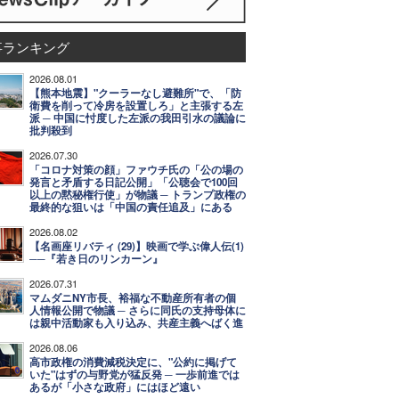
事ランキング
2026.08.01
【熊本地震】"クーラーなし避難所"で、「防
衛費を削って冷房を設置しろ」と主張する左
派 ─ 中国に忖度した左派の我田引水の議論に
批判殺到
2026.07.30
「コロナ対策の顔」ファウチ氏の「公の場の
発言と矛盾する日記公開」「公聴会で100回
以上の黙秘権行使」が物議 ─ トランプ政権の
最終的な狙いは「中国の責任追及」にある
2026.08.02
【名画座リバティ (29)】映画で学ぶ偉人伝(1)
──『若き日のリンカーン』
2026.07.31
マムダニNY市長、裕福な不動産所有者の個
人情報公開で物議 ─ さらに同氏の支持母体に
は親中活動家も入り込み、共産主義へばく進
2026.08.06
高市政権の消費減税決定に、"公約に掲げて
いた"はずの与野党が猛反発 ─ 一歩前進では
あるが「小さな政府」にはほど遠い