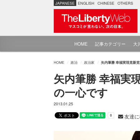
JAPANESE
ENGLISH
CHINESE
OTHERS
HOME
記事カテゴリー
大川
HOME
政治
政治家
矢内筆勝 幸福実現党新党首
矢内筆勝 幸福実現
の一心です
2013.01.25
友達に