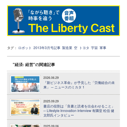
タグ：
ロボット
2013年3月号記事
製造業
空
トヨタ
宇宙
軍事
"経済: 経営"の関連記事
2026.06.29
『新ビジネス革命』が予見した「労働組合の未
来」 ─ ニュースのミカタ 1
2025.09.29
書店の役割は「良書と読者を出会わせること」
─ Lifestyle Innovation Interview 有隣堂 松信 健
太郎氏インタビュー
2025.09.06