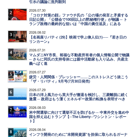
引水の議論に批判殺到
2026.07.30
2
「コロナ対策の顔」ファウチ氏の「公の場の発言と矛盾する
日記公開」「公聴会で100回以上の黙秘権行使」が物議 ─ ト
ランプ政権の最終的な狙いは「中国の責任追及」にある
2026.08.02
3
【名画座リバティ (29)】映画で学ぶ偉人伝(1)──『若き日の
リンカーン』
2026.07.31
4
マムダニNY市長、裕福な不動産所有者の個人情報公開で物議
─ さらに同氏の支持母体には親中活動家も入り込み、共産主
義へばく進
2026.07.27
5
疲労・人間関係・プレッシャー……このストレスどう抜こう
「ザ・リバティ」9月号(7月30日発売)
2026.07.29
6
日本の洋上風力から英大手が撤退を検討し、三菱離脱に続く
激震 ─ 政府はもう潔くエネルギー政策の転換を表明すべき
2026.08.03
7
米中間選挙に向けて選挙不正を防げるか ─ 中東外交を進め中
国を抑え込むトランプ【─The Liberty─ワシントン・レポー
ト】
2026.08.04
8
インフラ開発のために"未開発資源"を担保に取られるガーナ