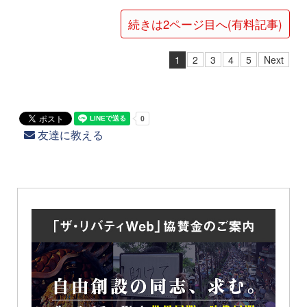
続きは2ページ目へ(有料記事)
1
2
3
4
5
Next
友達に教える