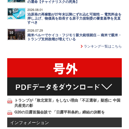
の運命【チャイナリスクの死角】
2026.08.01
9
泊原発の再稼動が27年末以降にずれ込む可能性 ─ 電気料金を
押し上げ、物価高を助長する原子力規制委の審査基準を見直
すべき
2026.07.29
10
南米ペルーでケイコ・フジモリ新大統領就任 ─ 南米で親米・
トランプ支持政権が増えている
ランキング一覧はこちら
トランプが「敗北宣言」をしない理由「不正選挙」疑惑に 中国
共産党の影
G20の日露首脳会談で 「日露平和条約」締結の決断を
インフォメーション