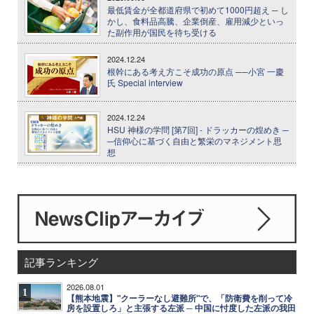
最低賃金が全都道府県で初めて1000円超え ─ し
かし、食料品高騰、企業倒産、雇用減少といっ
た副作用が国民を待ち受ける
2024.12.24
根幹にある考え方こそ成功の原点 ──小宮 一慶
氏 Special interview
2024.12.24
HSU 神様の学問 [第7回] - ドラッカーの煌めき ─
─信仰心に基づく自由と繁栄のマネジメント思
想
記事ランキング
2026.08.01
1
【熊本地震】"クーラーなし避難所"で、「防衛費を削って冷
房を設置しろ」と主張する左派 ─ 中国に忖度した左派の我田