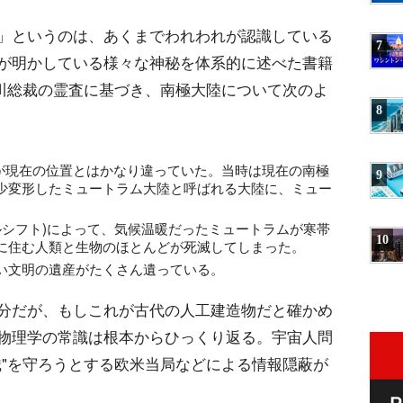
」というのは、あくまでわれわれが認識している
7
が明かしている様々な神秘を体系的に述べた書籍
大川総裁の霊査に基づき、南極大陸について次のよ
8
軸が現在の位置とはかなり違っていた。当時は現在の南極
9
少変形したミュートラム大陸と呼ばれる大陸に、ミュー
ルシフト)によって、気候温暖だったミュートラムが寒帯
10
に住む人類と生物のほとんどが死滅してしまった。
い文明の遺産がたくさん遺っている。
分だが、もしこれが古代の人工建造物だと確かめ
物理学の常識は根本からひっくり返る。宇宙人問
識"を守ろうとする欧米当局などによる情報隠蔽が