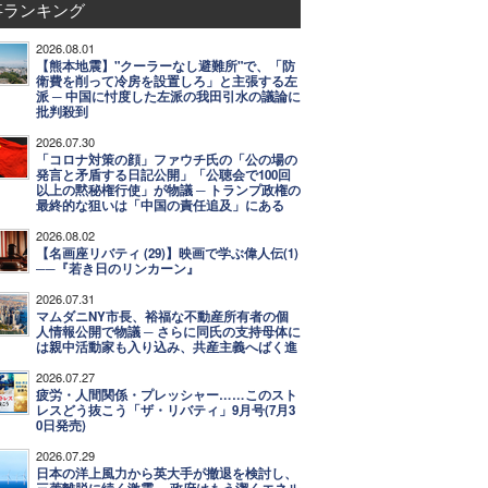
事ランキング
2026.08.01
【熊本地震】"クーラーなし避難所"で、「防
衛費を削って冷房を設置しろ」と主張する左
派 ─ 中国に忖度した左派の我田引水の議論に
批判殺到
2026.07.30
「コロナ対策の顔」ファウチ氏の「公の場の
発言と矛盾する日記公開」「公聴会で100回
以上の黙秘権行使」が物議 ─ トランプ政権の
最終的な狙いは「中国の責任追及」にある
2026.08.02
【名画座リバティ (29)】映画で学ぶ偉人伝(1)
──『若き日のリンカーン』
2026.07.31
マムダニNY市長、裕福な不動産所有者の個
人情報公開で物議 ─ さらに同氏の支持母体に
は親中活動家も入り込み、共産主義へばく進
2026.07.27
疲労・人間関係・プレッシャー……このスト
レスどう抜こう「ザ・リバティ」9月号(7月3
0日発売)
2026.07.29
日本の洋上風力から英大手が撤退を検討し、