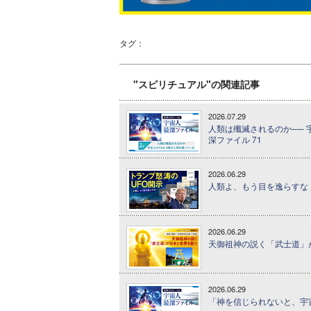
タグ：
"スピリチュアル"の関連記事
2026.07.29
人類は殲滅されるのか── 
深ファイル 71
2026.06.29
人類よ、もう目を逸らすな！
2026.06.29
天御祖神の説く「武士道」が
2026.06.29
「神を信じられないと、宇宙