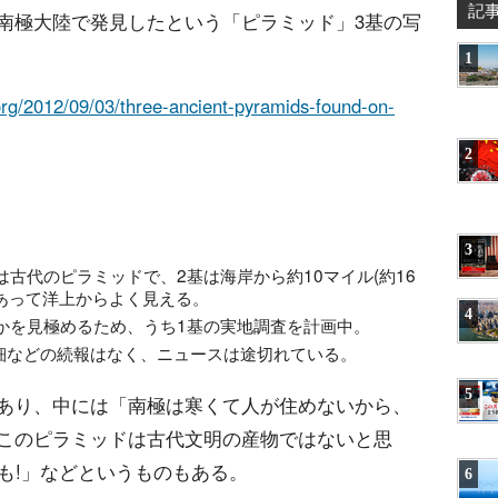
記
南極大陸で発見したという「ピラミッド」3基の写
1
org/2012/09/03/three-ancient-pyramids-found-on-
2
3
古代のピラミッドで、2基は海岸から約10マイル(約16
あって洋上からよく見える。
4
かを見極めるため、うち1基の実地調査を計画中。
詳細などの続報はなく、ニュースは途切れている。
5
あり、中には「南極は寒くて人が住めないから、
このピラミッドは古代文明の産物ではないと思
も!」などというものもある。
6