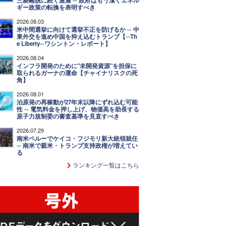
三菱離脱に続く激震 ─ 政府はもう潔くエネル
ギー政策の転換を表明すべき
2026.08.03
米中間選挙に向けて選挙不正を防げるか ─ 中
東外交を進め中国を抑え込むトランプ【─Th
e Liberty─ワシントン・レポート】
2026.08.04
インフラ開発のために"未開発資源"を担保に
取られるガーナの運命【チャイナリスクの死
角】
2026.08.01
泊原発の再稼動が27年末以降にずれ込む可能
性 ─ 電気料金を押し上げ、物価高を助長する
原子力規制委の審査基準を見直すべき
2026.07.29
南米ペルーでケイコ・フジモリ新大統領就任
─ 南米で親米・トランプ支持政権が増えてい
る
ランキング一覧はこちら