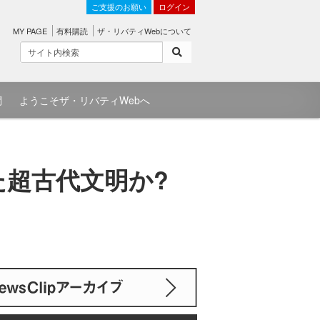
ご支援のお願い
ログイン
MY PAGE
有料購読
ザ・リバティWebについて
問
ようこそザ・リバティWebへ
た超古代文明か?