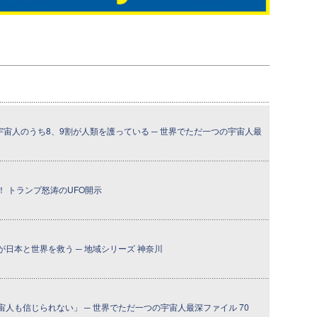
宇宙人のうち8、9割が人類を護っている ─ 世界でただ一つの宇宙人最
 トランプ怒涛のUFO開示
日本と世界を救う ─ 地域シリーズ 神奈川
人も信じられない」 ─ 世界でただ一つの宇宙人最深ファイル 70