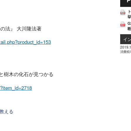
挙
G
の法』 大川隆法著
イ
etail.php?product_id=153
2019.1
消費税
長竜と樹木の化石が見つかる
hp?item_id=2718
教える