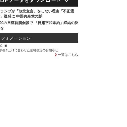
トランプが「敗北宣言」をしない理由「不正選
」疑惑に 中国共産党の影
20の日露首脳会談で 「日露平和条約」締結の決
断を
ンフォメーション
0.18
率引き上げに合わせた価格改定のお知らせ
一覧はこちら