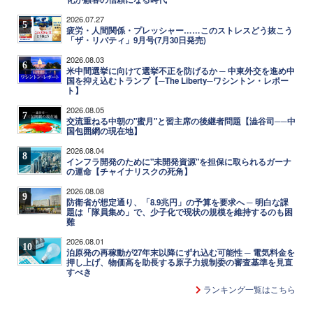
2026.07.27
5
疲労・人間関係・プレッシャー……このストレスどう抜こう
「ザ・リバティ」9月号(7月30日発売)
2026.08.03
6
米中間選挙に向けて選挙不正を防げるか ─ 中東外交を進め中
国を抑え込むトランプ【─The Liberty─ワシントン・レポー
ト】
2026.08.05
7
交流重ねる中朝の"蜜月"と習主席の後継者問題【澁谷司──中
国包囲網の現在地】
2026.08.04
8
インフラ開発のために"未開発資源"を担保に取られるガーナ
の運命【チャイナリスクの死角】
2026.08.08
9
防衛省が想定通り、「8.9兆円」の予算を要求へ ─ 明白な課
題は「隊員集め」で、少子化で現状の規模を維持するのも困
難
2026.08.01
10
泊原発の再稼動が27年末以降にずれ込む可能性 ─ 電気料金を
押し上げ、物価高を助長する原子力規制委の審査基準を見直
すべき
ランキング一覧はこちら