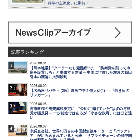
科学の主流化」に期待！
記事ランキング
2026.08.01
1
【熊本地震】"クーラーなし避難所"で、「防衛費を削って冷
房を設置しろ」と主張する左派 ─ 中国に忖度した左派の我田
引水の議論に批判殺到
2026.08.02
2
【名画座リバティ (29)】映画で学ぶ偉人伝(1)──『若き日の
リンカーン』
2026.08.06
3
高市政権の消費減税決定に、"公約に掲げていた"はずの与野
党が猛反発 ─ 一歩前進ではあるが「小さな政府」にはほど遠
い
2026.08.07
4
米調査会社、世界10万台の中国製無線ルーターに「バックド
ア」が組み込まれていると公表 ─ サプライチェーンの脱中国
化が顧客の信頼になる時代