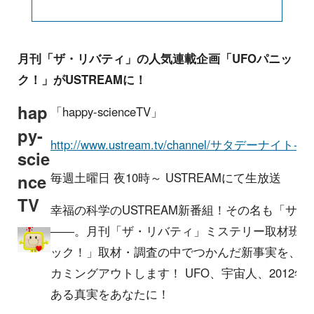
月刊「ザ・リバティ」の人気連載企画「UFOパニッ
ク！」がUSTREAMに！
hap
「happy-scienceTV」
py-
http://www.ustream.tv/channel/サタデーナイト-i
scie
毎週土曜日 夜10時～ USTREAMにて生放送
nce
TV
幸福の科学のUSTREAM新番組！その名も「サタ
――。月刊「ザ・リバティ」ミステリー取材班こ
ック！」取材・調査の中でつかんだ新事実を、毎
カミングアウトします！ UFO、宇宙人、2012
ある真実をあなたに！