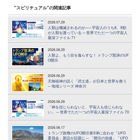
"スピリチュアル"の関連記事
2026.07.29
人類は殲滅されるのか── 宇宙人のうち8、9割
が人類を護っている ─ 世界でただ一つの宇宙人
最深ファイル 71
2026.06.29
人類よ、もう目を逸らすな！ トランプ怒涛のUF
O開示
2026.06.29
天御祖神の説く「武士道」が日本と世界を救う
─ 地域シリーズ 神奈川
2026.06.29
「神を信じられないと、宇宙人も信じられな
い」 ─ 世界でただ一つの宇宙人最深ファイル 70
2026.06.17
トランプ政権のUFO開示第3弾に合わせ「UFO
委員会」新設が話題に ─ 「開示の加速」「UFO