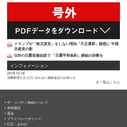
トランプが「敗北宣言」をしない理由「不正選挙」疑惑に 中国
共産党の影
G20の日露首脳会談で 「日露平和条約」締結の決断を
インフォメーション
2019.10.18
消費税率引き上げに合わせた価格改定のお知らせ
一覧はこちら
ザ・リバティWebについて
有料購読
退会
プライバシーポリシー
訂正・おわび