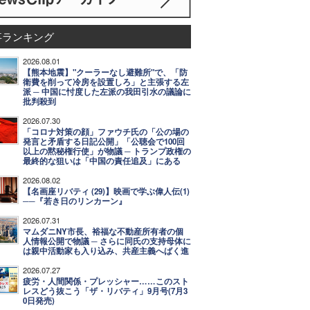
事ランキング
2026.08.01
【熊本地震】"クーラーなし避難所"で、「防
衛費を削って冷房を設置しろ」と主張する左
派 ─ 中国に忖度した左派の我田引水の議論に
批判殺到
2026.07.30
「コロナ対策の顔」ファウチ氏の「公の場の
発言と矛盾する日記公開」「公聴会で100回
以上の黙秘権行使」が物議 ─ トランプ政権の
最終的な狙いは「中国の責任追及」にある
2026.08.02
【名画座リバティ (29)】映画で学ぶ偉人伝(1)
──『若き日のリンカーン』
2026.07.31
マムダニNY市長、裕福な不動産所有者の個
人情報公開で物議 ─ さらに同氏の支持母体に
は親中活動家も入り込み、共産主義へばく進
2026.07.27
疲労・人間関係・プレッシャー……このスト
レスどう抜こう「ザ・リバティ」9月号(7月3
0日発売)