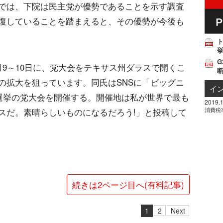
では、下院は民主党が優勢であることを示す調査
復していることを踏まえると、その優勢が今後も
挙
G
9～10日に、党大会をテキサス州ダラスで開くこ
の拡大を狙っています。同氏はSNSに「ビッグニ
イ
間選挙の党大会を開催する。開催地は私が世界で最も
2019.1
消費税
スだ。素晴らしいものになるだろう!」と投稿して
続きは2ページ目へ(有料記事)
1
2
Next