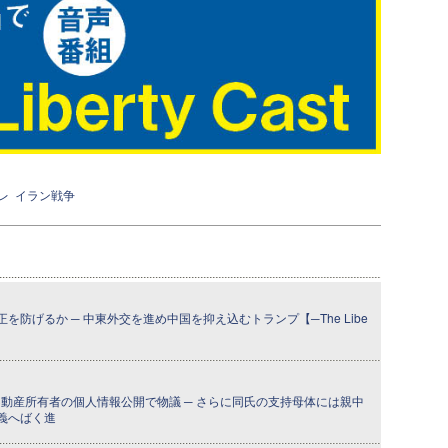
レ
イラン戦争
防げるか ─ 中東外交を進め中国を抑え込むトランプ【─The Libe
】
動産所有者の個人情報公開で物議 ─ さらに同氏の支持母体には親中
義へばく進