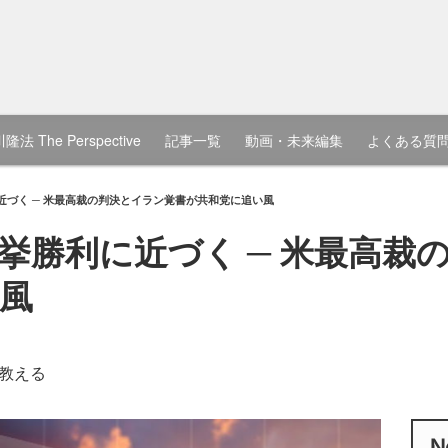
隆法 The Perspective
記事一覧
動画・未来編集
よくある質
近づく ─ 米最高裁の判決とイラン覚書が共和党に追い風
挙勝利に近づく ─ 米最高裁
風
教える