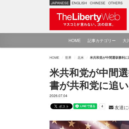
JAPANESE
ENGLISH
CHINESE
OTHERS
HOME
記事カテゴリー
大川
HOME
世界
北米
米共和党が中間選挙勝利に
米共和党が中間選
書が共和党に追い
2026.07.04
友達に