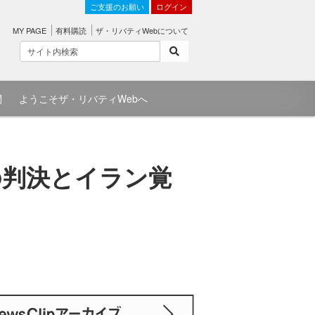
ご支援のお願い
ログイン
MY PAGE
有料購読
ザ・リバティWebについて
問
ようこそザ・リバティWebへ
の判決とイラン覚