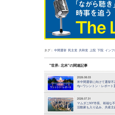
タグ：
中間選挙
民主党
共和党
上院
下院
インフ
"世界: 北米"の関連記事
2026.08.03
米中間選挙に向けて選挙不正を
rty─ワシントン・レポート
2026.07.31
マムダニNY市長、裕福な不
活動家も入り込み、共産主