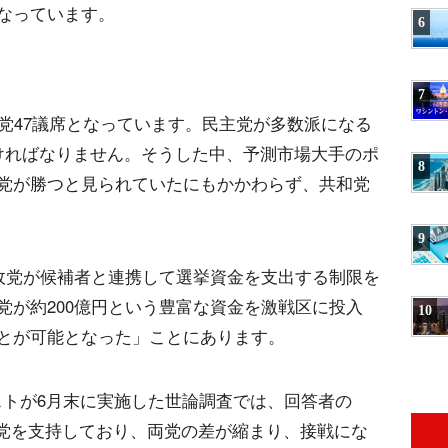
なっています。
6
7
党47議席となっています。民主党が多数派になる
ければなりません。そうした中、予測市場大手のポ
8
党が勝つと見られていたにもかかわらず、共和党
9
、政党が候補者と連携して選挙資金を支出する制限を
党が約200億円という豊富な資金を激戦区に投入
10
とが可能となった」ことにあります。
ミストが6月末に実施した世論調査では、回答者の
和党を支持しており、両党の差が縮まり、接戦にな