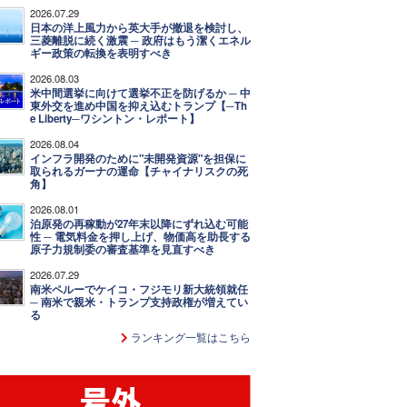
2026.07.29
日本の洋上風力から英大手が撤退を検討し、
三菱離脱に続く激震 ─ 政府はもう潔くエネル
ギー政策の転換を表明すべき
2026.08.03
米中間選挙に向けて選挙不正を防げるか ─ 中
東外交を進め中国を抑え込むトランプ【─Th
e Liberty─ワシントン・レポート】
2026.08.04
インフラ開発のために"未開発資源"を担保に
取られるガーナの運命【チャイナリスクの死
角】
2026.08.01
泊原発の再稼動が27年末以降にずれ込む可能
性 ─ 電気料金を押し上げ、物価高を助長する
原子力規制委の審査基準を見直すべき
2026.07.29
南米ペルーでケイコ・フジモリ新大統領就任
─ 南米で親米・トランプ支持政権が増えてい
る
ランキング一覧はこちら