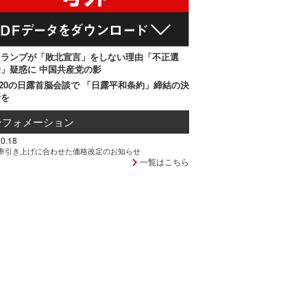
トランプが「敗北宣言」をしない理由「不正選
」疑惑に 中国共産党の影
20の日露首脳会談で 「日露平和条約」締結の決
断を
ンフォメーション
0.18
率引き上げに合わせた価格改定のお知らせ
一覧はこちら