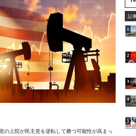
記
1
2
3
4
5
和党の上院が民主党を逆転して勝つ可能性が高まっ