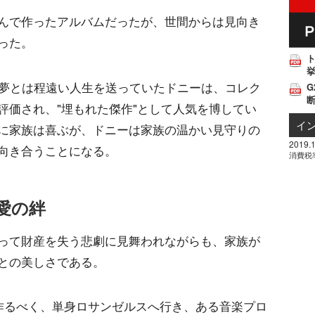
んで作ったアルバムだったが、世間からは見向き
った。
挙
た夢とは程遠い人生を送っていたドニーは、コレク
G
評価され、"埋もれた傑作"として人気を博してい
イ
に家族は喜ぶが、ドニーは家族の温かい見守りの
2019.1
向き合うことになる。
消費税
愛の絆
って財産を失う悲劇に見舞われながらも、家族が
との美しさである。
を作るべく、単身ロサンゼルスへ行き、ある音楽プロ