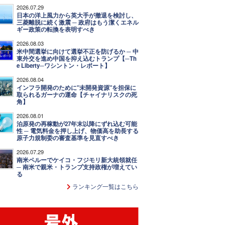
2026.07.29
日本の洋上風力から英大手が撤退を検討し、
三菱離脱に続く激震 ─ 政府はもう潔くエネル
ギー政策の転換を表明すべき
2026.08.03
米中間選挙に向けて選挙不正を防げるか ─ 中
東外交を進め中国を抑え込むトランプ【─Th
e Liberty─ワシントン・レポート】
2026.08.04
インフラ開発のために"未開発資源"を担保に
取られるガーナの運命【チャイナリスクの死
角】
2026.08.01
泊原発の再稼動が27年末以降にずれ込む可能
性 ─ 電気料金を押し上げ、物価高を助長する
原子力規制委の審査基準を見直すべき
2026.07.29
南米ペルーでケイコ・フジモリ新大統領就任
─ 南米で親米・トランプ支持政権が増えてい
る
ランキング一覧はこちら