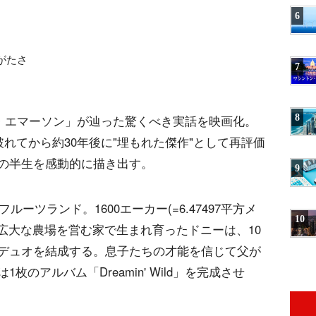
6
がたさ
7
8
・エマーソン」が辿った驚くべき実話を映画化。
破れてから約30年後に"埋もれた傑作"として再評価
の半生を感動的に描き出す。
9
ルーツランド。1600エーカー(=6.47497平方メ
10
の広大な農場を営む家で生まれ育ったドニーは、10
デュオを結成する。息子たちの才能を信じて父が
のアルバム「Dreamin' Wild」を完成させ