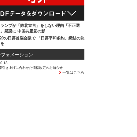
トランプが「敗北宣言」をしない理由「不正選
」疑惑に 中国共産党の影
20の日露首脳会談で 「日露平和条約」締結の決
断を
ンフォメーション
0.18
率引き上げに合わせた価格改定のお知らせ
一覧はこちら