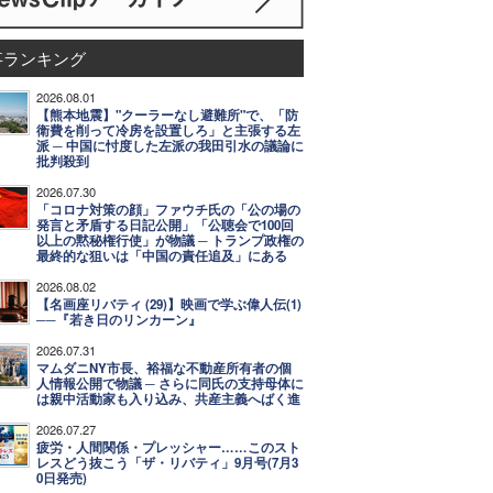
事ランキング
2026.08.01
【熊本地震】"クーラーなし避難所"で、「防
衛費を削って冷房を設置しろ」と主張する左
派 ─ 中国に忖度した左派の我田引水の議論に
批判殺到
2026.07.30
「コロナ対策の顔」ファウチ氏の「公の場の
発言と矛盾する日記公開」「公聴会で100回
以上の黙秘権行使」が物議 ─ トランプ政権の
最終的な狙いは「中国の責任追及」にある
2026.08.02
【名画座リバティ (29)】映画で学ぶ偉人伝(1)
──『若き日のリンカーン』
2026.07.31
マムダニNY市長、裕福な不動産所有者の個
人情報公開で物議 ─ さらに同氏の支持母体に
は親中活動家も入り込み、共産主義へばく進
2026.07.27
疲労・人間関係・プレッシャー……このスト
レスどう抜こう「ザ・リバティ」9月号(7月3
0日発売)