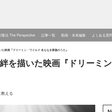
隆法 The Perspective
記事一覧
動画・未来編集
よくある質
いた映画『ドリーミン・ワイルド 名もなき家族のうた』
絆を描いた映画『ドリーミン
』
に教える