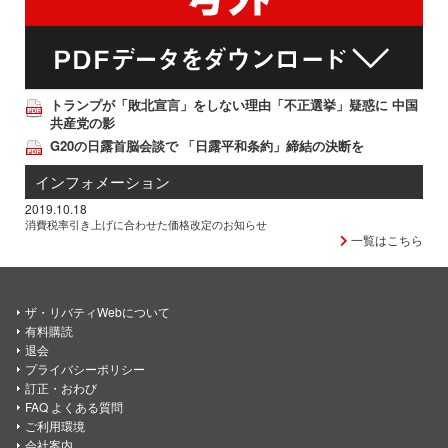
トランプが「敗北宣言」をしない理由「不正選挙」疑惑に 中国
共産党の影
G20の日露首脳会談で 「日露平和条約」締結の決断を
インフォメーション
2019.10.18
消費税率引き上げに合わせた価格改定のお知らせ
一覧はこちら
ザ・リバティWebについて
有料購読
退会
プライバシーポリシー
訂正・おわび
FAQ よくある質問
ご利用環境
会社案内