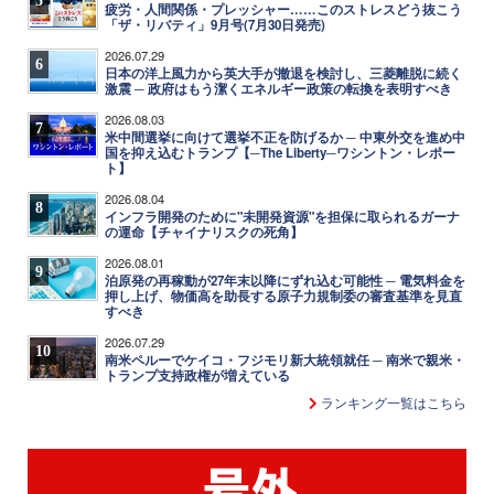
5
疲労・人間関係・プレッシャー……このストレスどう抜こう
「ザ・リバティ」9月号(7月30日発売)
2026.07.29
6
日本の洋上風力から英大手が撤退を検討し、三菱離脱に続く
激震 ─ 政府はもう潔くエネルギー政策の転換を表明すべき
2026.08.03
7
米中間選挙に向けて選挙不正を防げるか ─ 中東外交を進め中
国を抑え込むトランプ【─The Liberty─ワシントン・レポー
ト】
2026.08.04
8
インフラ開発のために"未開発資源"を担保に取られるガーナ
の運命【チャイナリスクの死角】
2026.08.01
9
泊原発の再稼動が27年末以降にずれ込む可能性 ─ 電気料金を
押し上げ、物価高を助長する原子力規制委の審査基準を見直
すべき
2026.07.29
10
南米ペルーでケイコ・フジモリ新大統領就任 ─ 南米で親米・
トランプ支持政権が増えている
ランキング一覧はこちら