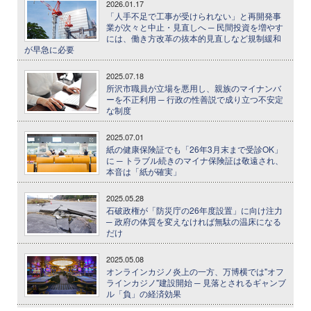
2026.01.17
「人手不足で工事が受けられない」と再開発事
業が次々と中止・見直しへ ─ 民間投資を増やす
には、働き方改革の抜本的見直しなど規制緩和
が早急に必要
2025.07.18
所沢市職員が立場を悪用し、親族のマイナンバ
ーを不正利用 ─ 行政の性善説で成り立つ不安定
な制度
2025.07.01
紙の健康保険証でも「26年3月末まで受診OK」
に ─ トラブル続きのマイナ保険証は敬遠され、
本音は「紙が確実」
2025.05.28
石破政権が「防災庁の26年度設置」に向け注力
─ 政府の体質を変えなければ無駄の温床になる
だけ
2025.05.08
オンラインカジノ炎上の一方、万博横では"オフ
ラインカジノ"建設開始 ─ 見落とされるギャンブ
ル「負」の経済効果