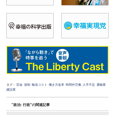
タグ：
罰金
規制
輸送コスト
働き方改革
時間外労働
人手不足
運輸業
建設業
"政治: 行政"の関連記事