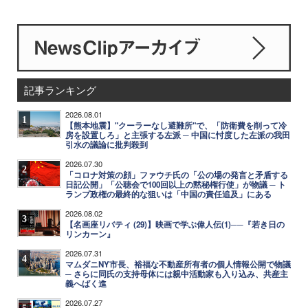
記事ランキング
2026.08.01
1
【熊本地震】"クーラーなし避難所"で、「防衛費を削って冷
房を設置しろ」と主張する左派 ─ 中国に忖度した左派の我田
引水の議論に批判殺到
2026.07.30
2
「コロナ対策の顔」ファウチ氏の「公の場の発言と矛盾する
日記公開」「公聴会で100回以上の黙秘権行使」が物議 ─ ト
ランプ政権の最終的な狙いは「中国の責任追及」にある
2026.08.02
3
【名画座リバティ (29)】映画で学ぶ偉人伝(1)──『若き日の
リンカーン』
2026.07.31
4
マムダニNY市長、裕福な不動産所有者の個人情報公開で物議
─ さらに同氏の支持母体には親中活動家も入り込み、共産主
義へばく進
2026.07.27