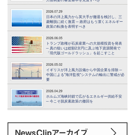
2026.07.29
日本の洋上風力から英大手が撤退を検討し、三
菱離脱に続く激震 ─ 政府はもう潔くエネルギー
政策の転換を表明すべき
2026.06.05
トランプ政権が石炭産業への大規模投資を発表
─ 真の狙いは総額2京円に及ぶ地下資源開発で
「現代版ゴールドラッシュ」を起こすこと
2026.05.02
イギリスが洋上風力設備から中国企業を排除 ─
中国による"海洋監視"システムの輸出に警戒が必
要
2026.04.29
ホルムズ海峡封鎖で広がるエネルギー供給不安
─ 今こそ脱炭素政策の撤回を