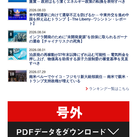
激震 ─ 政府はもう潔くエネルギー政策の転換を表明すべき
2026.08.03
7
米中間選挙に向けて選挙不正を防げるか ─ 中東外交を進め中
国を抑え込むトランプ【─The Liberty─ワシントン・レポー
ト】
2026.08.04
8
インフラ開発のために"未開発資源"を担保に取られるガーナ
の運命【チャイナリスクの死角】
2026.08.01
9
泊原発の再稼動が27年末以降にずれ込む可能性 ─ 電気料金を
押し上げ、物価高を助長する原子力規制委の審査基準を見直
すべき
2026.07.29
10
南米ペルーでケイコ・フジモリ新大統領就任 ─ 南米で親米・
トランプ支持政権が増えている
ランキング一覧はこちら