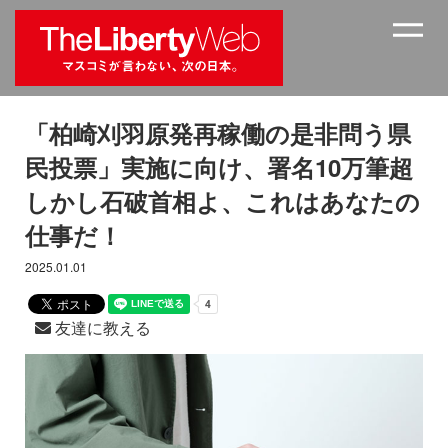
「柏崎刈羽原発再稼働の是非問う県
民投票」実施に向け、署名10万筆超
しかし石破首相よ、これはあなたの
仕事だ！
2025.01.01
友達に教える