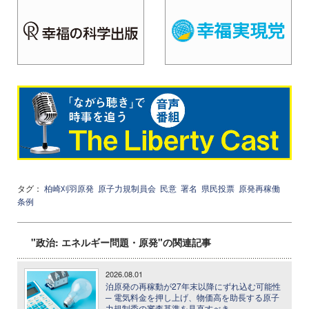
タグ：
柏崎刈羽原発
原子力規制員会
民意
署名
県民投票
原発再稼働
条例
"政治: エネルギー問題・原発"の関連記事
2026.08.01
泊原発の再稼動が27年末以降にずれ込む可能性
─ 電気料金を押し上げ、物価高を助長する原子
力規制委の審査基準を見直すべき