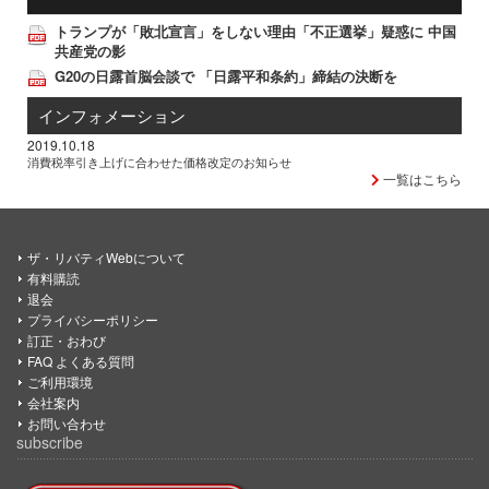
トランプが「敗北宣言」をしない理由「不正選挙」疑惑に 中国
共産党の影
G20の日露首脳会談で 「日露平和条約」締結の決断を
インフォメーション
2019.10.18
消費税率引き上げに合わせた価格改定のお知らせ
一覧はこちら
ザ・リバティWebについて
有料購読
退会
プライバシーポリシー
訂正・おわび
FAQ よくある質問
ご利用環境
会社案内
お問い合わせ
subscribe