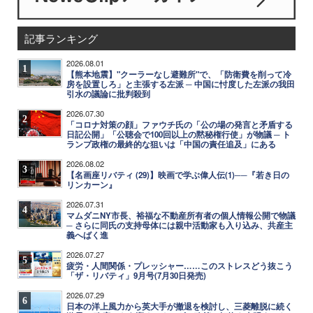
記事ランキング
2026.08.01
1
【熊本地震】"クーラーなし避難所"で、「防衛費を削って冷
房を設置しろ」と主張する左派 ─ 中国に忖度した左派の我田
引水の議論に批判殺到
2026.07.30
2
「コロナ対策の顔」ファウチ氏の「公の場の発言と矛盾する
日記公開」「公聴会で100回以上の黙秘権行使」が物議 ─ ト
ランプ政権の最終的な狙いは「中国の責任追及」にある
2026.08.02
3
【名画座リバティ (29)】映画で学ぶ偉人伝(1)──『若き日の
リンカーン』
2026.07.31
4
マムダニNY市長、裕福な不動産所有者の個人情報公開で物議
─ さらに同氏の支持母体には親中活動家も入り込み、共産主
義へばく進
2026.07.27
5
疲労・人間関係・プレッシャー……このストレスどう抜こう
「ザ・リバティ」9月号(7月30日発売)
2026.07.29
6
日本の洋上風力から英大手が撤退を検討し、三菱離脱に続く