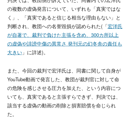
の複数の虚偽発言について、いずれも「真実ではな
く」、「真実であると信じる相当な理由もない」と
判断され、教団への名誉毀損が認められた(「
宏洋氏
が自著で、裁判で負けた主張を含め、300カ所以上
の虚偽や誹謗中傷の異常さ 発刊元の幻冬舎の責任も
大きい
」に詳述)。
また、今回の裁判で宏洋氏は、同書に関して自身が
YouTube動画で発言した、教団が裁判官に対して命
の危険を感じさせる圧力を加えた、という内容につ
いても、真実であると主張すらできず、判決では、
該当する虚偽の動画の削除と損害賠償を命じられ
た。