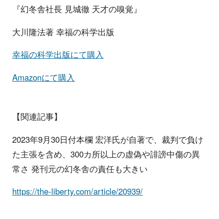
『幻冬舎社長 見城徹 天才の嗅覚』
大川隆法著 幸福の科学出版
幸福の科学出版にて購入
Amazonにて購入
【関連記事】
2023年9月30日付本欄 宏洋氏が自著で、裁判で負け
た主張を含め、300カ所以上の虚偽や誹謗中傷の異
常さ 発刊元の幻冬舎の責任も大きい
https://the-liberty.com/article/20939/