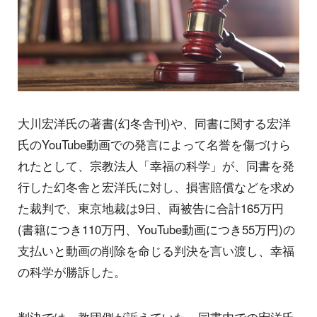
大川宏洋氏の著書(幻冬舎刊)や、同書に関する宏洋
氏のYouTube動画での発言によって名誉を傷づけら
れたとして、宗教法人「幸福の科学」が、同書を発
行した幻冬舎と宏洋氏に対し、損害賠償などを求め
た裁判で、東京地裁は9日、両被告に合計165万円
(書籍につき110万円、YouTube動画につき55万円)の
支払いと動画の削除を命じる判決を言い渡し、幸福
の科学が勝訴した。
判決では、教団側が訴えていた、同書内での宏洋氏