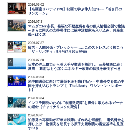
2026.08.02
3
【名画座リバティ (29)】映画で学ぶ偉人伝(1)──『若き日の
リンカーン』
2026.07.31
4
マムダニNY市長、裕福な不動産所有者の個人情報公開で物議
─ さらに同氏の支持母体には親中活動家も入り込み、共産主
義へばく進
2026.07.27
5
疲労・人間関係・プレッシャー……このストレスどう抜こう
「ザ・リバティ」9月号(7月30日発売)
2026.07.29
6
日本の洋上風力から英大手が撤退を検討し、三菱離脱に続く
激震 ─ 政府はもう潔くエネルギー政策の転換を表明すべき
2026.08.03
7
米中間選挙に向けて選挙不正を防げるか ─ 中東外交を進め中
国を抑え込むトランプ【─The Liberty─ワシントン・レポー
ト】
2026.08.04
8
インフラ開発のために"未開発資源"を担保に取られるガーナ
の運命【チャイナリスクの死角】
2026.08.01
9
泊原発の再稼動が27年末以降にずれ込む可能性 ─ 電気料金を
押し上げ、物価高を助長する原子力規制委の審査基準を見直
すべき