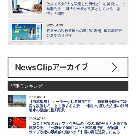
放火で男女2人を殺害した男性が「心神喪失」で
無罪判決 ─ 司法や医療が見落としている「憑
依」の問題
2025.04.29
釈量子の宗教立国への道 [第12回] - 最高裁長官
公選制の可能性
記事ランキング
2026.08.01
1
【熊本地震】"クーラーなし避難所"で、「防衛費を削って冷
房を設置しろ」と主張する左派 ─ 中国に忖度した左派の我田
引水の議論に批判殺到
2026.07.30
2
「コロナ対策の顔」ファウチ氏の「公の場の発言と矛盾する
日記公開」「公聴会で100回以上の黙秘権行使」が物議 ─ ト
ランプ政権の最終的な狙いは「中国の責任追及」にある