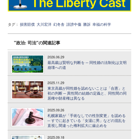
タグ：
損害賠償
大川宏洋
幻冬舎
誹謗中傷
勝訴
幸福の科学
"政治: 司法"の関連記事
2026.06.29
最高裁は賢明な判断を ─ 同性婚の法制化は文明
崩壊への道
2025.11.29
東京高裁が同性婚を認めないことは「合憲」と
初の判断 ─ 異性間の結婚の定義と、同性間の同
居権や財産権は異なる
2025.09.26
札幌家裁が「手術なしでの性別変更」を認める
─ すでに起きている「女湯に男」などの混乱を
直視し間違った権利拡大に歯止めを
2025.09.18