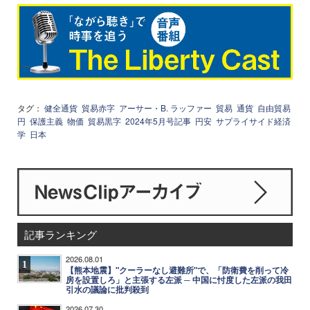
タグ：
健全通貨
貿易赤字
アーサー・B. ラッファー
貿易
通貨
自由貿易
円
保護主義
物価
貿易黒字
2024年5月号記事
円安
サプライサイド経済
学
日本
記事ランキング
2026.08.01
1
【熊本地震】"クーラーなし避難所"で、「防衛費を削って冷
房を設置しろ」と主張する左派 ─ 中国に忖度した左派の我田
引水の議論に批判殺到
2026.07.30