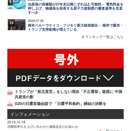
9
泊原発の再稼動が27年末以降にずれ込む可能性 ─ 電気料金を
押し上げ、物価高を助長する原子力規制委の審査基準を見直
すべき
2026.07.29
10
南米ペルーでケイコ・フジモリ新大統領就任 ─ 南米で親米・
トランプ支持政権が増えている
ランキング一覧はこちら
トランプが「敗北宣言」をしない理由「不正選挙」疑惑に 中国
共産党の影
G20の日露首脳会談で 「日露平和条約」締結の決断を
インフォメーション
2019.10.18
消費税率引き上げに合わせた価格改定のお知らせ
一覧はこちら