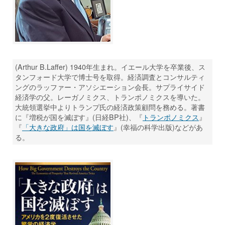
(Arthur B.Laffer) 1940年生まれ。イエール大学を卒業後、ス
タンフォード大学で博士号を取得。経済調査とコンサルティ
ングのラッファー・アソシエーション会長。サプライサイド
経済学の父。レーガノミクス、トランポノミクスを導いた。
大統領選挙中よりトランプ氏の経済政策顧問を務める。著書
に『増税が国を滅ぼす』(日経BP社)、『
トランポノミクス
』
『
「大きな政府」は国を滅ぼす
』(幸福の科学出版)などがあ
る。