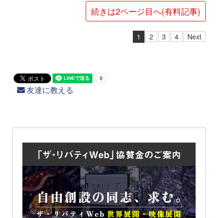
続きは2ページ目へ(有料記事)
1
2
3
4
Next
友達に教える