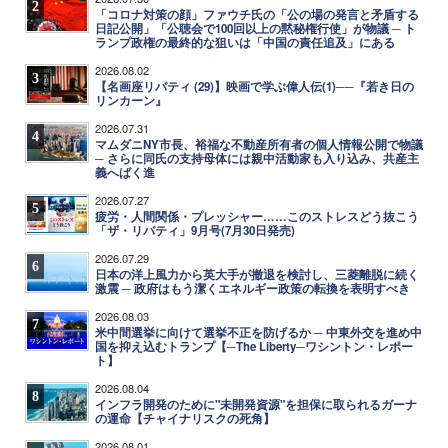
2
「コロナ対策の顔」ファウチ氏の「公の場の発言と矛盾する
日記公開」「公聴会で100回以上の黙秘権行使」が物議 ─ ト
ランプ政権の最終的な狙いは「中国の責任追及」にある
2026.08.02
3
【名画座リバティ (29)】映画で学ぶ偉人伝(1)──『若き日の
リンカーン』
2026.07.31
4
マムダニNY市長、裕福な不動産所有者の個人情報公開で物議
─ さらに同氏の支持母体には親中活動家も入り込み、共産主
義へばく進
2026.07.27
5
疲労・人間関係・プレッシャー……このストレスどう抜こう
「ザ・リバティ」9月号(7月30日発売)
2026.07.29
6
日本の洋上風力から英大手が撤退を検討し、三菱離脱に続く
激震 ─ 政府はもう潔くエネルギー政策の転換を表明すべき
2026.08.03
7
米中間選挙に向けて選挙不正を防げるか ─ 中東外交を進め中
国を抑え込むトランプ【─The Liberty─ワシントン・レポー
ト】
2026.08.04
8
インフラ開発のために"未開発資源"を担保に取られるガーナ
の運命【チャイナリスクの死角】
2026.08.01