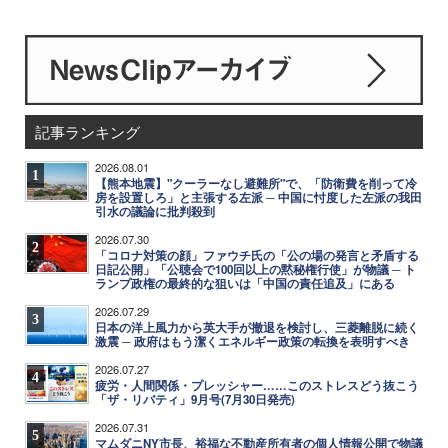
記事ランキング
2026.08.01
1
【熊本地震】"クーラーなし避難所"で、「防衛費を削って冷
房を設置しろ」と主張する左派 ─ 中国に忖度した左派の我田
引水の議論に批判殺到
2026.07.30
2
「コロナ対策の顔」ファウチ氏の「公の場の発言と矛盾する
日記公開」「公聴会で100回以上の黙秘権行使」が物議 ─ ト
ランプ政権の最終的な狙いは「中国の責任追及」にある
2026.07.29
3
日本の洋上風力から英大手が撤退を検討し、三菱離脱に続く
激震 ─ 政府はもう潔くエネルギー政策の転換を表明すべき
2026.07.27
4
疲労・人間関係・プレッシャー……このストレスどう抜こう
「ザ・リバティ」9月号(7月30日発売)
2026.07.31
5
マムダニNY市長、裕福な不動産所有者の個人情報公開で物議