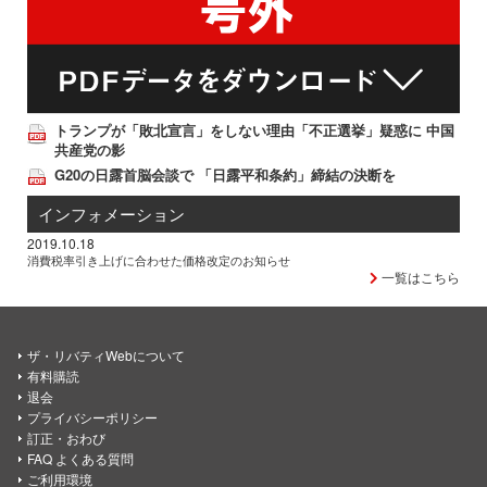
トランプが「敗北宣言」をしない理由「不正選挙」疑惑に 中国
共産党の影
G20の日露首脳会談で 「日露平和条約」締結の決断を
インフォメーション
2019.10.18
消費税率引き上げに合わせた価格改定のお知らせ
一覧はこちら
ザ・リバティWebについて
有料購読
退会
プライバシーポリシー
訂正・おわび
FAQ よくある質問
ご利用環境