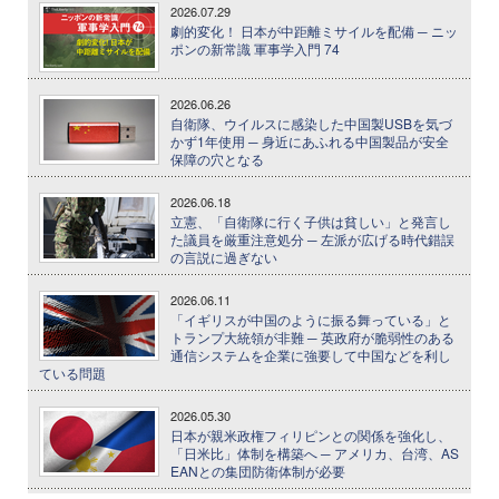
2026.07.29
劇的変化！ 日本が中距離ミサイルを配備 ─ ニッ
ポンの新常識 軍事学入門 74
2026.06.26
自衛隊、ウイルスに感染した中国製USBを気づ
かず1年使用 ─ 身近にあふれる中国製品が安全
保障の穴となる
2026.06.18
立憲、「自衛隊に行く子供は貧しい」と発言し
た議員を厳重注意処分 ─ 左派が広げる時代錯誤
の言説に過ぎない
2026.06.11
「イギリスが中国のように振る舞っている」と
トランプ大統領が非難 ─ 英政府が脆弱性のある
通信システムを企業に強要して中国などを利し
ている問題
2026.05.30
日本が親米政権フィリピンとの関係を強化し、
「日米比」体制を構築へ ─ アメリカ、台湾、AS
EANとの集団防衛体制が必要