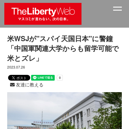
米WSJが"スパイ天国日本"に警鐘
「中国軍関連大学からも留学可能で
米とズレ」
2023.07.26
友達に教える