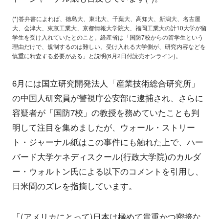
(*)答弁書によれば、徳島大、東北大、千葉大、高知大、新潟大、名古屋
大、会津大、東京工業大、京都情報大学院大、福岡工業大の計10大学が留
学生を受け入れていたとのこと。経産省は「国防7校からの留学生という
理由だけで、規制するのは難しい。受け入れる大学側が、研究内容などを
慎重に精査する必要がある」と説明(6月2日付読売オンライン)。
6月には国立研究開発法人「産業技術総合研究所」
の中国人研究員が警視庁公安部に逮捕され、さらに
容疑者が「国防7校」の教授を務めていたことも判
明して注目を集めましたが、ウォール・ストリー
ト・ジャーナル紙はこの事件にも触れた上で、ハー
バード大学ケネディスクール(行政大学院)のカルダ
ー・ウォルトン氏による以下のコメントを引用し、
日米間のズレを指摘しています。
「(アメリカにとって)日本は極めて貴重かつ密接な