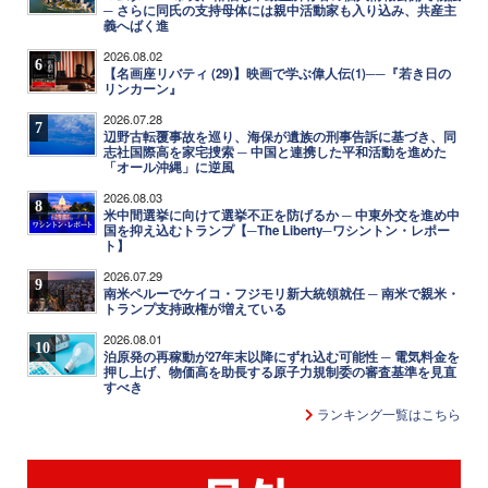
─ さらに同氏の支持母体には親中活動家も入り込み、共産主
義へばく進
2026.08.02
6
【名画座リバティ (29)】映画で学ぶ偉人伝(1)──『若き日の
リンカーン』
2026.07.28
7
辺野古転覆事故を巡り、海保が遺族の刑事告訴に基づき、同
志社国際高を家宅捜索 ─ 中国と連携した平和活動を進めた
「オール沖縄」に逆風
2026.08.03
8
米中間選挙に向けて選挙不正を防げるか ─ 中東外交を進め中
国を抑え込むトランプ【─The Liberty─ワシントン・レポー
ト】
2026.07.29
9
南米ペルーでケイコ・フジモリ新大統領就任 ─ 南米で親米・
トランプ支持政権が増えている
2026.08.01
10
泊原発の再稼動が27年末以降にずれ込む可能性 ─ 電気料金を
押し上げ、物価高を助長する原子力規制委の審査基準を見直
すべき
ランキング一覧はこちら