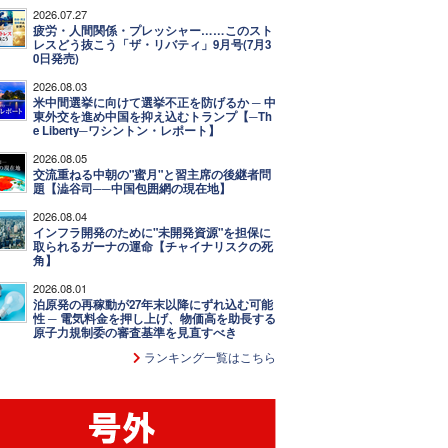
2026.07.27
疲労・人間関係・プレッシャー……このスト
レスどう抜こう「ザ・リバティ」9月号(7月3
0日発売)
2026.08.03
米中間選挙に向けて選挙不正を防げるか ─ 中
東外交を進め中国を抑え込むトランプ【─Th
e Liberty─ワシントン・レポート】
2026.08.05
交流重ねる中朝の"蜜月"と習主席の後継者問
題【澁谷司──中国包囲網の現在地】
2026.08.04
インフラ開発のために"未開発資源"を担保に
取られるガーナの運命【チャイナリスクの死
角】
2026.08.01
泊原発の再稼動が27年末以降にずれ込む可能
性 ─ 電気料金を押し上げ、物価高を助長する
原子力規制委の審査基準を見直すべき
ランキング一覧はこちら