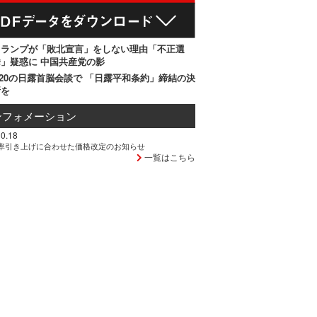
トランプが「敗北宣言」をしない理由「不正選
」疑惑に 中国共産党の影
20の日露首脳会談で 「日露平和条約」締結の決
断を
ンフォメーション
0.18
率引き上げに合わせた価格改定のお知らせ
一覧はこちら