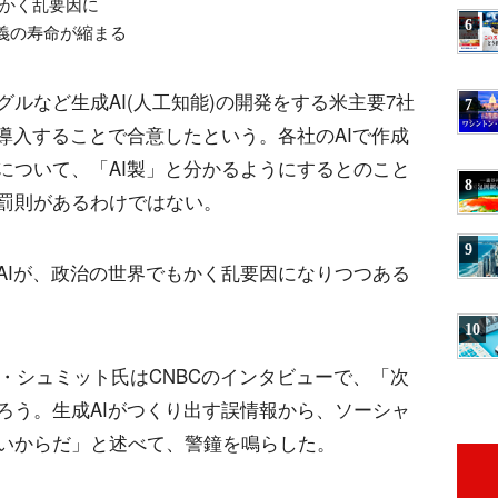
のかく乱要因に
6
義の寿命が縮まる
グルなど生成AI(人工知能)の開発をする米主要7社
7
導入することで合意したという。各社のAIで作成
について、「AI製」と分かるようにするとのこと
8
罰則があるわけではない。
9
AIが、政治の世界でもかく乱要因になりつつある
10
・シュミット氏はCNBCのインタビューで、「次
ろう。生成AIがつくり出す誤情報から、ソーシャ
いからだ」と述べて、警鐘を鳴らした。