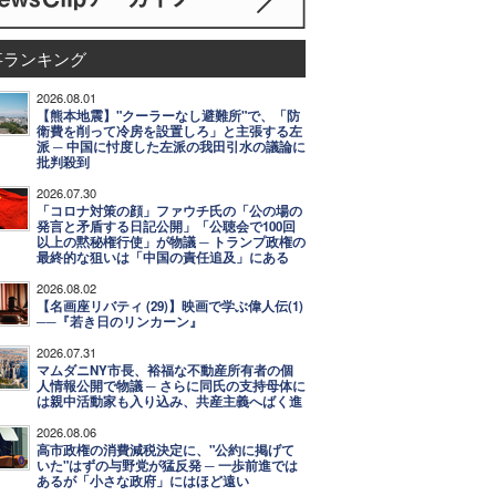
事ランキング
2026.08.01
【熊本地震】"クーラーなし避難所"で、「防
衛費を削って冷房を設置しろ」と主張する左
派 ─ 中国に忖度した左派の我田引水の議論に
批判殺到
2026.07.30
「コロナ対策の顔」ファウチ氏の「公の場の
発言と矛盾する日記公開」「公聴会で100回
以上の黙秘権行使」が物議 ─ トランプ政権の
最終的な狙いは「中国の責任追及」にある
2026.08.02
【名画座リバティ (29)】映画で学ぶ偉人伝(1)
──『若き日のリンカーン』
2026.07.31
マムダニNY市長、裕福な不動産所有者の個
人情報公開で物議 ─ さらに同氏の支持母体に
は親中活動家も入り込み、共産主義へばく進
2026.08.06
高市政権の消費減税決定に、"公約に掲げて
いた"はずの与野党が猛反発 ─ 一歩前進では
あるが「小さな政府」にはほど遠い