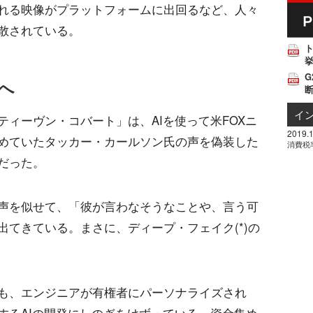
れる映像がプラットフォームに出回るなど、人々
散されている。
挙
G
へ
イ
ィーヴン・コバート」は、AIを使って米FOXニ
2019.1
めていたタッカー・カールソン氏の声を偽装した
消費税
だった。
声を似せて、「彼が言わなそうなことや、言う可
てきている。まさに、ディープ・フェイク(*)の
も、エンジニアが有権者にパーソナライズされ