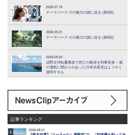
2026.07.19
テーマパーク:その魅力の謎に迫る (第9回)
2026.05.31
テーマパーク:その魅力の謎に迫る (第8回)
2026.05.20
辺野古沖転覆事故で死亡の船長を刑事告発 ─ 船
の運航に関わりのあった日本共産党はようやく
謝罪するも
記事ランキング
2026.08.01
1
【熊本地震】"クーラーなし避難所"で、「防衛費を削って冷