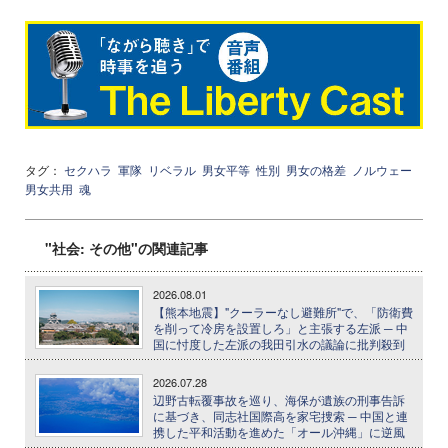
タグ：
セクハラ
軍隊
リベラル
男女平等
性別
男女の格差
ノルウェー
男女共用
魂
"社会: その他"の関連記事
2026.08.01
【熊本地震】"クーラーなし避難所"で、「防衛費
を削って冷房を設置しろ」と主張する左派 ─ 中
国に忖度した左派の我田引水の議論に批判殺到
2026.07.28
辺野古転覆事故を巡り、海保が遺族の刑事告訴
に基づき、同志社国際高を家宅捜索 ─ 中国と連
携した平和活動を進めた「オール沖縄」に逆風