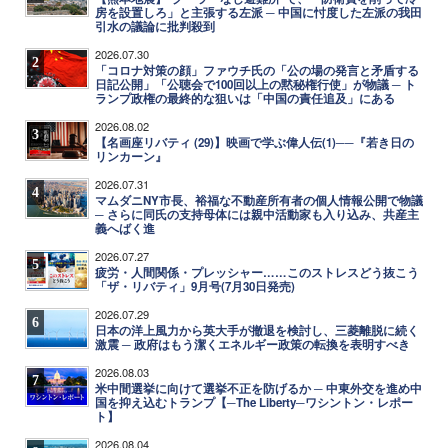
房を設置しろ」と主張する左派 ─ 中国に忖度した左派の我田
引水の議論に批判殺到
2026.07.30
2
「コロナ対策の顔」ファウチ氏の「公の場の発言と矛盾する
日記公開」「公聴会で100回以上の黙秘権行使」が物議 ─ ト
ランプ政権の最終的な狙いは「中国の責任追及」にある
2026.08.02
3
【名画座リバティ (29)】映画で学ぶ偉人伝(1)──『若き日の
リンカーン』
2026.07.31
4
マムダニNY市長、裕福な不動産所有者の個人情報公開で物議
─ さらに同氏の支持母体には親中活動家も入り込み、共産主
義へばく進
2026.07.27
5
疲労・人間関係・プレッシャー……このストレスどう抜こう
「ザ・リバティ」9月号(7月30日発売)
2026.07.29
6
日本の洋上風力から英大手が撤退を検討し、三菱離脱に続く
激震 ─ 政府はもう潔くエネルギー政策の転換を表明すべき
2026.08.03
7
米中間選挙に向けて選挙不正を防げるか ─ 中東外交を進め中
国を抑え込むトランプ【─The Liberty─ワシントン・レポー
ト】
2026.08.04