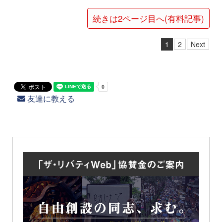
続きは2ページ目へ(有料記事)
1
2
Next
友達に教える