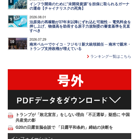
8
インフラ開発のために"未開発資源"を担保に取られるガーナ
の運命【チャイナリスクの死角】
2026.08.01
9
泊原発の再稼動が27年末以降にずれ込む可能性 ─ 電気料金を
押し上げ、物価高を助長する原子力規制委の審査基準を見直
すべき
2026.07.29
10
南米ペルーでケイコ・フジモリ新大統領就任 ─ 南米で親米・
トランプ支持政権が増えている
ランキング一覧はこちら
トランプが「敗北宣言」をしない理由「不正選挙」疑惑に 中国
共産党の影
G20の日露首脳会談で 「日露平和条約」締結の決断を
インフォメーション