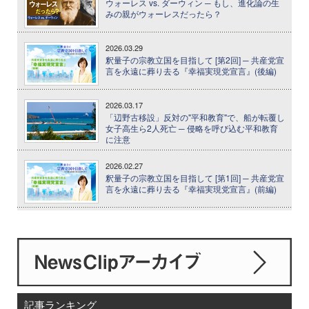
ウォーレス vs. ダーウィン ─ もし、進化論の生
みの親がウォーレスだったら？
2026.03.29
釈量子の宗教立国を目指して [第2回] ─ 共産党宣
言を永遠に葬り去る『幸福実現党宣言』(後編)
2026.03.17
「辺野古移設」反対の"平和教育"で、船が転覆し
女子高生ら2人死亡 ─ 侵略を呼び込む平和教育
に注意
2026.02.27
釈量子の宗教立国を目指して [第1回] ─ 共産党宣
言を永遠に葬り去る『幸福実現党宣言』(前編)
記事ランキング