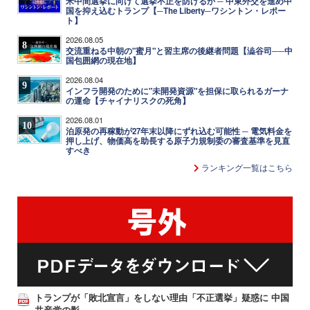
米中間選挙に向けて選挙不正を防げるか ─ 中東外交を進め中
国を抑え込むトランプ【─The Liberty─ワシントン・レポー
ト】
2026.08.05
8
交流重ねる中朝の"蜜月"と習主席の後継者問題【澁谷司──中
国包囲網の現在地】
2026.08.04
9
インフラ開発のために"未開発資源"を担保に取られるガーナ
の運命【チャイナリスクの死角】
2026.08.01
10
泊原発の再稼動が27年末以降にずれ込む可能性 ─ 電気料金を
押し上げ、物価高を助長する原子力規制委の審査基準を見直
すべき
ランキング一覧はこちら
トランプが「敗北宣言」をしない理由「不正選挙」疑惑に 中国
共産党の影