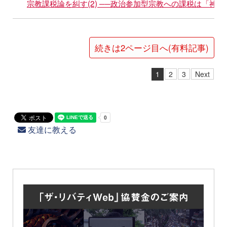
宗教課税論を糾す(2) ──政治参加型宗教への課税は「神
続きは2ページ目へ(有料記事)
1
2
3
Next
友達に教える