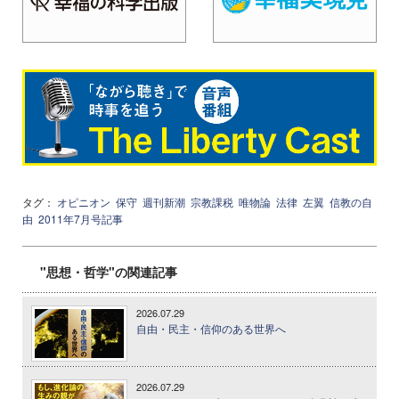
タグ：
オピニオン
保守
週刊新潮
宗教課税
唯物論
法律
左翼
信教の自
由
2011年7月号記事
"思想・哲学"の関連記事
2026.07.29
自由・民主・信仰のある世界へ
2026.07.29