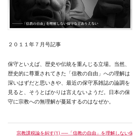
２０１１年７月号記事
保守といえば、歴史や伝統を重んじる立場。当然、
歴史的に尊重されてきた「信教の自由」への理解は
深いはずだと思いきや、最近の保守系雑誌の論調を
見ると、そうとばかりは言えないようだ。日本の保
守に宗教への無理解が蔓延するのはなぜか。
宗教課税論を糾す(1) ──「信教の自由」を理解しない保