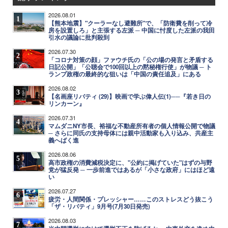
2026.08.01
1
【熊本地震】"クーラーなし避難所"で、「防衛費を削って冷
房を設置しろ」と主張する左派 ─ 中国に忖度した左派の我田
引水の議論に批判殺到
2026.07.30
2
「コロナ対策の顔」ファウチ氏の「公の場の発言と矛盾する
日記公開」「公聴会で100回以上の黙秘権行使」が物議 ─ ト
ランプ政権の最終的な狙いは「中国の責任追及」にある
2026.08.02
3
【名画座リバティ (29)】映画で学ぶ偉人伝(1)──『若き日の
リンカーン』
2026.07.31
4
マムダニNY市長、裕福な不動産所有者の個人情報公開で物議
─ さらに同氏の支持母体には親中活動家も入り込み、共産主
義へばく進
2026.08.06
5
高市政権の消費減税決定に、"公約に掲げていた"はずの与野
党が猛反発 ─ 一歩前進ではあるが「小さな政府」にはほど遠
い
2026.07.27
6
疲労・人間関係・プレッシャー……このストレスどう抜こう
「ザ・リバティ」9月号(7月30日発売)
2026.08.03
7