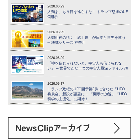
2026.06.29
人類よ、もう目を逸らすな！ トランプ怒涛のUF
O開示
2026.06.29
天御祖神の説く「武士道」が日本と世界を救う
─ 地域シリーズ 神奈川
2026.06.29
「神を信じられないと、宇宙人も信じられな
い」 ─ 世界でただ一つの宇宙人最深ファイル 70
2026.06.17
トランプ政権のUFO開示第3弾に合わせ「UFO
委員会」新設が話題に ─ 「開示の加速」「UFO
科学の主流化」に期待！