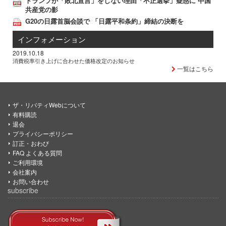
トランプが「敗北宣言」をしない理由「不正選挙」疑惑に 中国
共産党の影
G20の日露首脳会談で 「日露平和条約」締結の決断を
インフォメーション
2019.10.18
消費税率引き上げに合わせた価格改定のお知らせ
一覧はこちら
ザ・リバティWebについて
有料購読
退会
プライバシーポリシー
訂正・おわび
FAQ よくある質問
ご利用環境
会社案内
お問い合わせ
subscribe