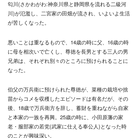
匂川(さかわがわ:神奈川県と静岡県を流れる二級河
川)が氾濫し、二宮家の田畑が流され、いよいよ生活
が苦しくなった。
悪いことは重なるもので、14歳の時に父、16歳の時
に母を相次いで亡くし、尊徳を長男とする三人の男
兄弟は、それぞれ別々のところに預けられることに
なった。
伯父の万兵衛に預けられた尊徳が、菜種の栽培や捨
苗からコメを収穫したエピソードは有名だが、その
後、18歳で万兵衛方を辞し、蓄財を重ねながら自家
と本家の一族を再興。25歳の時に、小田原藩の家
老・服部家の若党(武家に仕える奉公人)となった時
のことが興味深い。