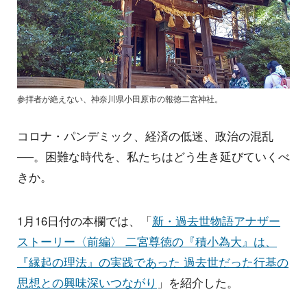
参拝者が絶えない、神奈川県小田原市の報徳二宮神社。
コロナ・パンデミック、経済の低迷、政治の混乱
──。困難な時代を、私たちはどう生き延びていくべ
きか。
1月16日付の本欄では、「
新・過去世物語アナザー
ストーリー〈前編〉 二宮尊徳の『積小為大』は、
『縁起の理法』の実践であった 過去世だった行基の
思想との興味深いつながり
」を紹介した。