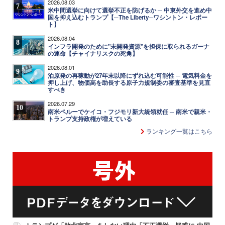
2026.08.03
7
米中間選挙に向けて選挙不正を防げるか ─ 中東外交を進め中
国を抑え込むトランプ【─The Liberty─ワシントン・レポー
ト】
2026.08.04
8
インフラ開発のために"未開発資源"を担保に取られるガーナ
の運命【チャイナリスクの死角】
2026.08.01
9
泊原発の再稼動が27年末以降にずれ込む可能性 ─ 電気料金を
押し上げ、物価高を助長する原子力規制委の審査基準を見直
すべき
2026.07.29
10
南米ペルーでケイコ・フジモリ新大統領就任 ─ 南米で親米・
トランプ支持政権が増えている
ランキング一覧はこちら