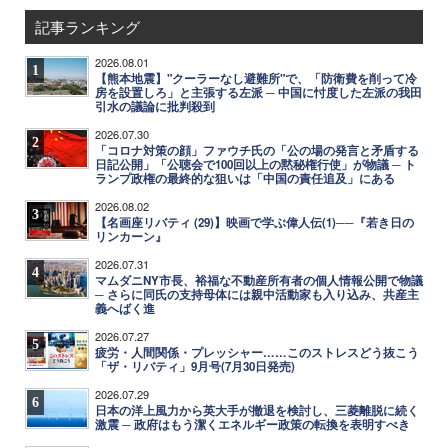
記事ランキング
2026.08.01
1
【熊本地震】"クーラーなし避難所"で、「防衛費を削って冷
房を設置しろ」と主張する左派 ─ 中国に忖度した左派の我田
引水の議論に批判殺到
2026.07.30
2
「コロナ対策の顔」ファウチ氏の「公の場の発言と矛盾する
日記公開」「公聴会で100回以上の黙秘権行使」が物議 ─ ト
ランプ政権の最終的な狙いは「中国の責任追及」にある
2026.08.02
3
【名画座リバティ (29)】映画で学ぶ偉人伝(1)──『若き日の
リンカーン』
2026.07.31
4
マムダニNY市長、裕福な不動産所有者の個人情報公開で物議
─ さらに同氏の支持母体には親中活動家も入り込み、共産主
義へばく進
2026.07.27
5
疲労・人間関係・プレッシャー……このストレスどう抜こう
「ザ・リバティ」9月号(7月30日発売)
2026.07.29
6
日本の洋上風力から英大手が撤退を検討し、三菱離脱に続く
激震 ─ 政府はもう潔くエネルギー政策の転換を表明すべき