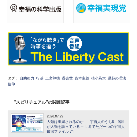
タグ：
自助努力
行基
二宮尊徳
過去世
資本主義
積小為大
縁起の理法
信仰
"スピリチュアル"の関連記事
2026.07.29
人類は殲滅されるのか── 宇宙人のうち8、9割
が人類を護っている ─ 世界でただ一つの宇宙人
最深ファイル 71