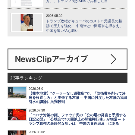
方」、トランプ氏がSNSで共有し注目
2026.05.22
トランプ政権がキューバのカストロ元議長の起
訴で圧力を強化 ─ 中南米と中間選挙を押さえ、
中国を追い込む狙い
記事ランキング
2026.08.01
1
【熊本地震】"クーラーなし避難所"で、「防衛費を削って冷
房を設置しろ」と主張する左派 ─ 中国に忖度した左派の我田
引水の議論に批判殺到
2026.07.30
2
「コロナ対策の顔」ファウチ氏の「公の場の発言と矛盾する
日記公開」「公聴会で100回以上の黙秘権行使」が物議 ─ ト
ランプ政権の最終的な狙いは「中国の責任追及」にある
2026.08.02
3