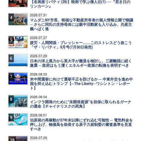
【名画座リバティ (29)】映画で学ぶ偉人伝(1)──『若き日の
リンカーン』
2026.07.31
4
マムダニNY市長、裕福な不動産所有者の個人情報公開で物議
─ さらに同氏の支持母体には親中活動家も入り込み、共産主
義へばく進
2026.07.27
5
疲労・人間関係・プレッシャー……このストレスどう抜こう
「ザ・リバティ」9月号(7月30日発売)
2026.07.29
6
日本の洋上風力から英大手が撤退を検討し、三菱離脱に続く
激震 ─ 政府はもう潔くエネルギー政策の転換を表明すべき
2026.08.03
7
米中間選挙に向けて選挙不正を防げるか ─ 中東外交を進め中
国を抑え込むトランプ【─The Liberty─ワシントン・レポー
ト】
2026.08.04
8
インフラ開発のために"未開発資源"を担保に取られるガーナ
の運命【チャイナリスクの死角】
2026.08.01
9
泊原発の再稼動が27年末以降にずれ込む可能性 ─ 電気料金を
押し上げ、物価高を助長する原子力規制委の審査基準を見直
すべき
2026.07.29
10