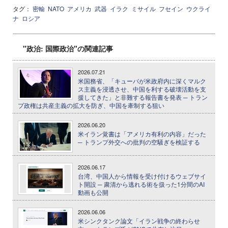
タグ：
密輸
NATO
アメリカ
武器
イラク
ミサイル
フセイン
ウクライ
ナ
ロシア
"政治: 国際政治"の関連記事
2026.07.21
米国務省、「キューバが米政府内に深くマルク
ス主義を浸透させ、中国を利する破壊活動を支
援してきた」と非難する報告書を発表 ─ トラン
プ政権は共産主義の拡大を防ぎ、中国を牽制する狙い
2026.06.20
米イラン覚書は「アメリカ有利の内容」だった
─ トランプ外交への批判の空騒ぎを検証する
2026.06.17
台湾、中国人から情報を受け付けるウェブサイ
ト開設 ─ 粛清から逃れる術を扱った1分間のAI
動画も公開
2026.06.06
米シンクタンク論文「イラン戦争の終わらせ