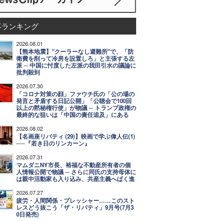
事ランキング
2026.08.01
【熊本地震】"クーラーなし避難所"で、「防
衛費を削って冷房を設置しろ」と主張する左
派 ─ 中国に忖度した左派の我田引水の議論に
批判殺到
2026.07.30
「コロナ対策の顔」ファウチ氏の「公の場の
発言と矛盾する日記公開」「公聴会で100回
以上の黙秘権行使」が物議 ─ トランプ政権の
最終的な狙いは「中国の責任追及」にある
2026.08.02
【名画座リバティ (29)】映画で学ぶ偉人伝(1)
──『若き日のリンカーン』
2026.07.31
マムダニNY市長、裕福な不動産所有者の個
人情報公開で物議 ─ さらに同氏の支持母体に
は親中活動家も入り込み、共産主義へばく進
2026.07.27
疲労・人間関係・プレッシャー……このスト
レスどう抜こう「ザ・リバティ」9月号(7月3
0日発売)