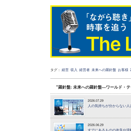
タグ：
経営
収入
経営者
未来への羅針盤
お客様
"羅針盤: 未来への羅針盤―ワールド・
2026.07.29
人の気持ちが分からない人は
2026.06.29
すでにあるものの改良や逆転