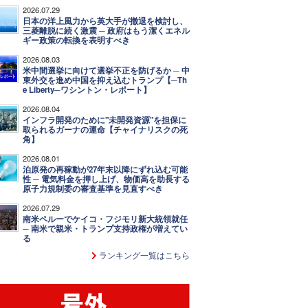
2026.07.29
日本の洋上風力から英大手が撤退を検討し、
三菱離脱に続く激震 ─ 政府はもう潔くエネル
ギー政策の転換を表明すべき
2026.08.03
米中間選挙に向けて選挙不正を防げるか ─ 中
東外交を進め中国を抑え込むトランプ【─Th
e Liberty─ワシントン・レポート】
2026.08.04
インフラ開発のために"未開発資源"を担保に
取られるガーナの運命【チャイナリスクの死
角】
2026.08.01
泊原発の再稼動が27年末以降にずれ込む可能
性 ─ 電気料金を押し上げ、物価高を助長する
原子力規制委の審査基準を見直すべき
2026.07.29
南米ペルーでケイコ・フジモリ新大統領就任
─ 南米で親米・トランプ支持政権が増えてい
る
ランキング一覧はこちら