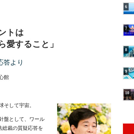
6
7
ントは
ら愛すること」
8
応答より
9
正心館
10
球そして宇宙。
針盤として、ワール
法総裁の質疑応答を