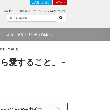
ご支援のお願い
ログイン
MY PAGE
有料購読
ザ・リバティWebについて
問
ようこそザ・リバティWebへ
 未来への羅針盤
ら愛すること」 -