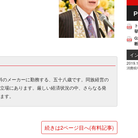
挙
G
イ
2019.1
消費税
原料のメーカーに勤務する、五十八歳です。同族経営の
立場にあります。厳しい経済状況の中、さらなる発
ます。
続きは2ページ目へ(有料記事)