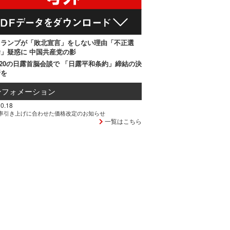
トランプが「敗北宣言」をしない理由「不正選
」疑惑に 中国共産党の影
20の日露首脳会談で 「日露平和条約」締結の決
断を
ンフォメーション
0.18
率引き上げに合わせた価格改定のお知らせ
一覧はこちら