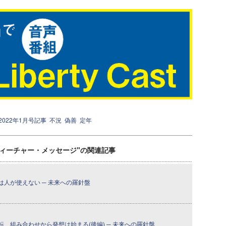
2022年1月号記事
不況
偽善
定年
ティーチャー・メッセージ"の関連記事
人が使えない ─ 未来への羅針盤
、組み合わせから発想は始まる(後編) ─ 未来への羅針盤