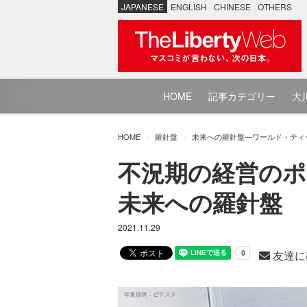
JAPANESE
ENGLISH
CHINESE
OTHERS
HOME
記事カテゴリー
大川
HOME
羅針盤
未来への羅針盤―ワールド・ティ
不況期の経営のポ
未来への羅針盤
2021.11.29
友達に