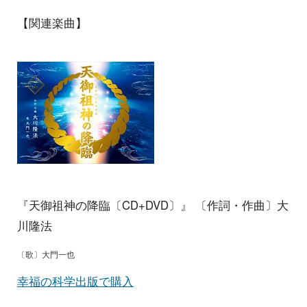
【関連楽曲】
『天御祖神の降臨〔CD+DVD〕』 〔作詞・作曲〕大
川隆法
〔歌〕大門一也
幸福の科学出版で購入