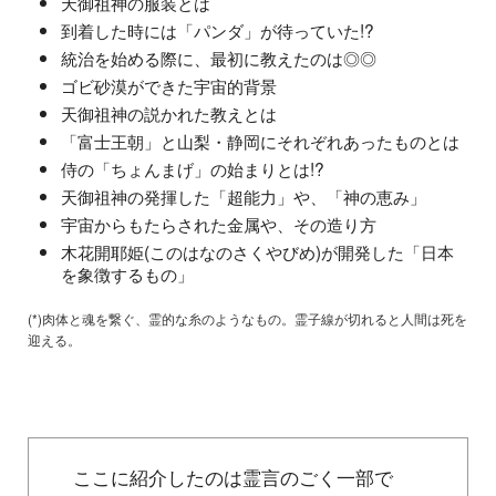
天御祖神の服装とは
到着した時には「パンダ」が待っていた!?
統治を始める際に、最初に教えたのは◎◎
ゴビ砂漠ができた宇宙的背景
天御祖神の説かれた教えとは
「富士王朝」と山梨・静岡にそれぞれあったものとは
侍の「ちょんまげ」の始まりとは!?
天御祖神の発揮した「超能力」や、「神の恵み」
宇宙からもたらされた金属や、その造り方
木花開耶姫(このはなのさくやびめ)が開発した「日本
を象徴するもの」
(*)肉体と魂を繋ぐ、霊的な糸のようなもの。霊子線が切れると人間は死を
迎える。
ここに紹介したのは霊言のごく一部で