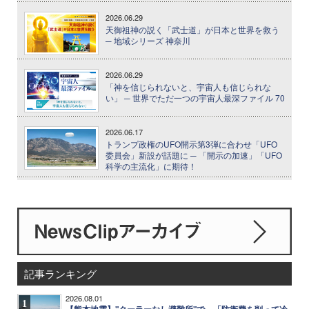
2026.06.29
天御祖神の説く「武士道」が日本と世界を救う
─ 地域シリーズ 神奈川
2026.06.29
「神を信じられないと、宇宙人も信じられな
い」 ─ 世界でただ一つの宇宙人最深ファイル 70
2026.06.17
トランプ政権のUFO開示第3弾に合わせ「UFO
委員会」新設が話題に ─ 「開示の加速」「UFO
科学の主流化」に期待！
記事ランキング
2026.08.01
1