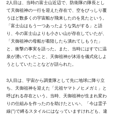
2人目は、当時の富士山近辺で、防衛隊の隊長とし
て天御祖神の一行を迎えた存在で、空をびっしり覆
うほど数多くの宇宙船が飛来したのを見たという。
「富士山はもう一つあったような気がする」と語
り、今の富士山よりも小さい山が存在していたが、
「天御祖神の母船が着陸したら潰れてしもうた」
と、衝撃の事実を語った。また、当時にはすでに温
泉が湧いていたこと、天御祖神が沐浴を儀式化しよ
うとしていたことなどが語られた。
3人目は、宇宙から調査隊として先に地球に降り立
ち、天御祖神を迎えた「元祖ヤマトノヒメガミ」と
呼ばれる存在という。当時、天御祖神が生まれ変わ
りの仕組みを作ったのを助けたといい、「今は霊子
線(*)で縛るスタイルにはなっていますけれども、違