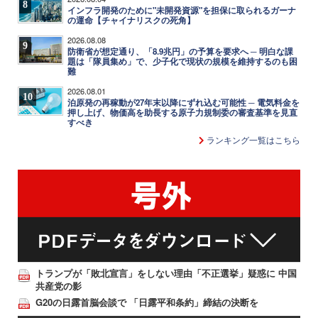
8
インフラ開発のために"未開発資源"を担保に取られるガーナ
の運命【チャイナリスクの死角】
2026.08.08
9
防衛省が想定通り、「8.9兆円」の予算を要求へ ─ 明白な課
題は「隊員集め」で、少子化で現状の規模を維持するのも困
難
2026.08.01
10
泊原発の再稼動が27年末以降にずれ込む可能性 ─ 電気料金を
押し上げ、物価高を助長する原子力規制委の審査基準を見直
すべき
ランキング一覧はこちら
トランプが「敗北宣言」をしない理由「不正選挙」疑惑に 中国
共産党の影
G20の日露首脳会談で 「日露平和条約」締結の決断を