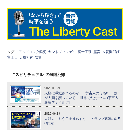
タグ：
アンドロメダ銀河
ヤマトノヒメガミ
富士王朝
霊言
木花開耶姫
富士山
天御祖神
霊界
"スピリチュアル"の関連記事
2026.07.29
人類は殲滅されるのか── 宇宙人のうち8、9割
が人類を護っている ─ 世界でただ一つの宇宙人
最深ファイル 71
2026.06.29
人類よ、もう目を逸らすな！ トランプ怒涛のUF
O開示