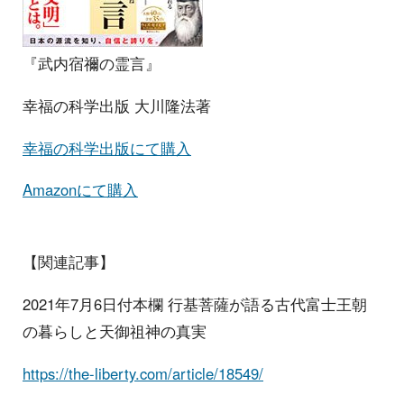
『武内宿禰の霊言』
幸福の科学出版 大川隆法著
幸福の科学出版にて購入
Amazonにて購入
【関連記事】
2021年7月6日付本欄 行基菩薩が語る古代富士王朝
の暮らしと天御祖神の真実
https://the-liberty.com/article/18549/