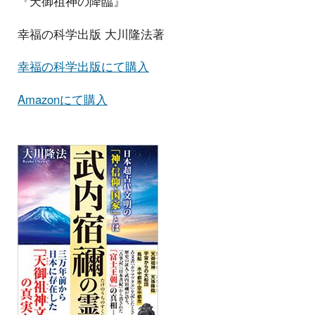
『天御祖神の降臨』
幸福の科学出版 大川隆法著
幸福の科学出版にて購入
Amazonにて購入