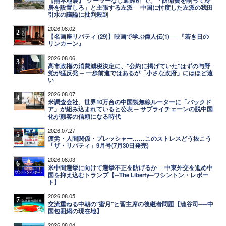
【熊本地震】"クーラーなし避難所"で、「防衛費を削って冷
房を設置しろ」と主張する左派 ─ 中国に忖度した左派の我田
引水の議論に批判殺到
2026.08.02
2
【名画座リバティ (29)】映画で学ぶ偉人伝(1)──『若き日の
リンカーン』
2026.08.06
3
高市政権の消費減税決定に、"公約に掲げていた"はずの与野
党が猛反発 ─ 一歩前進ではあるが「小さな政府」にはほど遠
い
2026.08.07
4
米調査会社、世界10万台の中国製無線ルーターに「バックド
ア」が組み込まれていると公表 ─ サプライチェーンの脱中国
化が顧客の信頼になる時代
2026.07.27
5
疲労・人間関係・プレッシャー……このストレスどう抜こう
「ザ・リバティ」9月号(7月30日発売)
2026.08.03
6
米中間選挙に向けて選挙不正を防げるか ─ 中東外交を進め中
国を抑え込むトランプ【─The Liberty─ワシントン・レポー
ト】
2026.08.05
7
交流重ねる中朝の"蜜月"と習主席の後継者問題【澁谷司──中
国包囲網の現在地】
2026.08.04