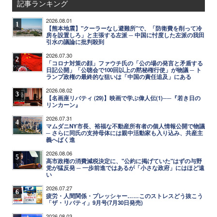
記事ランキング
2026.08.01
1
【熊本地震】"クーラーなし避難所"で、「防衛費を削って冷
房を設置しろ」と主張する左派 ─ 中国に忖度した左派の我田
引水の議論に批判殺到
2026.07.30
2
「コロナ対策の顔」ファウチ氏の「公の場の発言と矛盾する
日記公開」「公聴会で100回以上の黙秘権行使」が物議 ─ ト
ランプ政権の最終的な狙いは「中国の責任追及」にある
2026.08.02
3
【名画座リバティ (29)】映画で学ぶ偉人伝(1)──『若き日の
リンカーン』
2026.07.31
4
マムダニNY市長、裕福な不動産所有者の個人情報公開で物議
─ さらに同氏の支持母体には親中活動家も入り込み、共産主
義へばく進
2026.08.06
5
高市政権の消費減税決定に、"公約に掲げていた"はずの与野
党が猛反発 ─ 一歩前進ではあるが「小さな政府」にはほど遠
い
2026.07.27
6
疲労・人間関係・プレッシャー……このストレスどう抜こう
「ザ・リバティ」9月号(7月30日発売)
2026.08.03