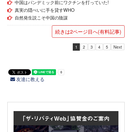
中国はパンデミック前にワクチンを打っていた!
真実の隠ぺいに手を貸すWHO
自然発生説こそ中国の陰謀
続きは2ページ目へ(有料記事)
1
2
3
4
5
Next
友達に教える