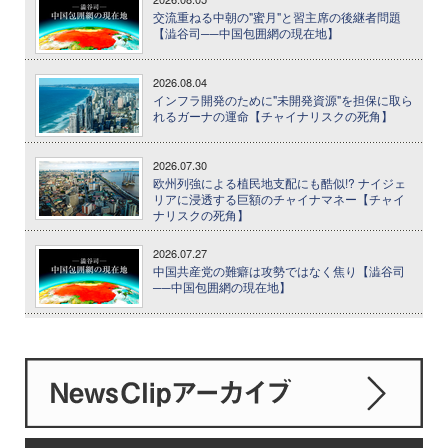
交流重ねる中朝の"蜜月"と習主席の後継者問題
【澁谷司──中国包囲網の現在地】
2026.08.04
インフラ開発のために"未開発資源"を担保に取ら
れるガーナの運命【チャイナリスクの死角】
2026.07.30
欧州列強による植民地支配にも酷似!? ナイジェ
リアに浸透する巨額のチャイナマネー【チャイ
ナリスクの死角】
2026.07.27
中国共産党の難癖は攻勢ではなく焦り【澁谷司
──中国包囲網の現在地】