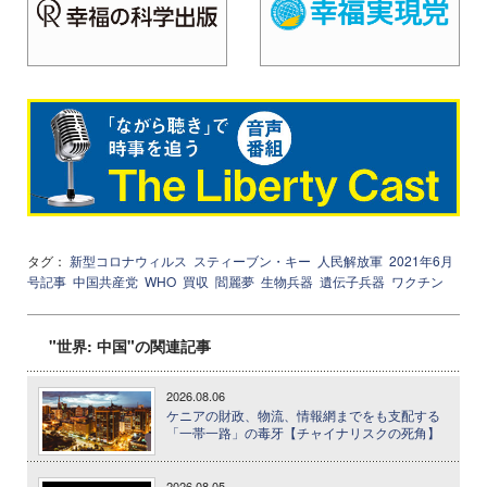
タグ：
新型コロナウィルス
スティーブン・キー
人民解放軍
2021年6月
号記事
中国共産党
WHO
買収
閻麗夢
生物兵器
遺伝子兵器
ワクチン
"世界: 中国"の関連記事
2026.08.06
ケニアの財政、物流、情報網までをも支配する
「一帯一路」の毒牙【チャイナリスクの死角】
2026.08.05