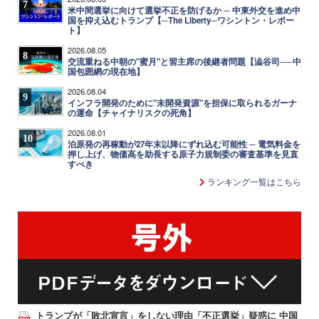
7
米中間選挙に向けて選挙不正を防げるか ─ 中東外交を進め中
国を抑え込むトランプ【─The Liberty─ワシントン・レポー
ト】
2026.08.05
8
交流重ねる中朝の"蜜月"と習主席の後継者問題【澁谷司──中
国包囲網の現在地】
2026.08.04
9
インフラ開発のために"未開発資源"を担保に取られるガーナ
の運命【チャイナリスクの死角】
2026.08.01
10
泊原発の再稼動が27年末以降にずれ込む可能性 ─ 電気料金を
押し上げ、物価高を助長する原子力規制委の審査基準を見直
すべき
ランキング一覧はこちら
トランプが「敗北宣言」をしない理由「不正選挙」疑惑に 中国