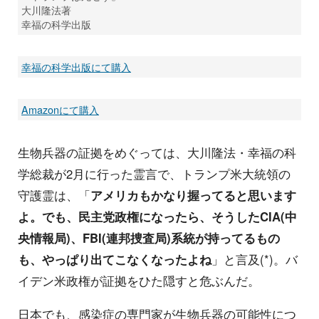
大川隆法著
幸福の科学出版
幸福の科学出版にて購入
Amazonにて購入
生物兵器の証拠をめぐっては、大川隆法・幸福の科
学総裁が2月に行った霊言で、トランプ米大統領の
守護霊は、「
アメリカもかなり握ってると思います
よ。でも、民主党政権になったら、そうしたCIA(中
央情報局)、FBI(連邦捜査局)系統が持ってるもの
も、やっぱり出てこなくなったよね
」と言及(*)。バ
イデン米政権が証拠をひた隠すと危ぶんだ。
日本でも、感染症の専門家が生物兵器の可能性につ