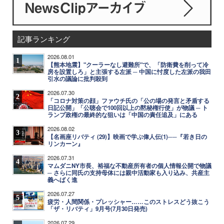
記事ランキング
2026.08.01
1
【熊本地震】"クーラーなし避難所"で、「防衛費を削って冷
房を設置しろ」と主張する左派 ─ 中国に忖度した左派の我田
引水の議論に批判殺到
2026.07.30
2
「コロナ対策の顔」ファウチ氏の「公の場の発言と矛盾する
日記公開」「公聴会で100回以上の黙秘権行使」が物議 ─ ト
ランプ政権の最終的な狙いは「中国の責任追及」にある
2026.08.02
3
【名画座リバティ (29)】映画で学ぶ偉人伝(1)──『若き日の
リンカーン』
2026.07.31
4
マムダニNY市長、裕福な不動産所有者の個人情報公開で物議
─ さらに同氏の支持母体には親中活動家も入り込み、共産主
義へばく進
2026.07.27
5
疲労・人間関係・プレッシャー……このストレスどう抜こう
「ザ・リバティ」9月号(7月30日発売)
2026.07.29