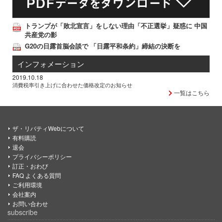
トランプが「敗北宣言」をしない理由「不正選挙」疑惑に 中国
共産党の影
G20の日露首脳会談で 「日露平和条約」締結の決断を
インフォメーション
2019.10.18
消費税率引き上げに合わせた価格改定のお知らせ
一覧はこちら
ザ・リバティWebについて
有料購読
退会
プライバシーポリシー
訂正・おわび
FAQ よくある質問
ご利用環境
会社案内
お問い合わせ
subscribe