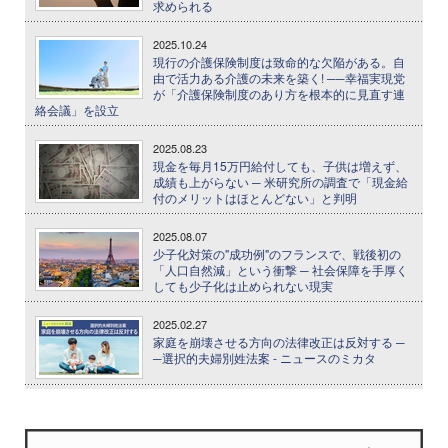
求められる
2025.10.24
現行の介護保険制度は致命的な欠陥がある。自
由で活力ある介護の未来を築く! ──幸福実現党
が「介護保険制度のあり方を根本的に見直す連
絡会議」を設立
2025.08.23
現金を毎月15万円給付しても、子供は増えず、
成績も上がらない ─ 米研究所の調査で「現金給
付のメリットはほとんどない」と判明
2025.08.07
少子化対策の"成功例"のフランスで、戦後初の
「人口自然減」という衝撃 ─ 社会保障を手厚く
しても少子化は止められない現実
2025.02.27
家庭を崩壊させる方向の法律改正は反対する ─
─選択的夫婦別姓法案 - ニュースのミカタ