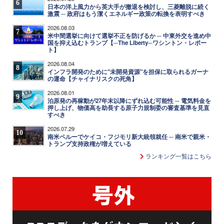
6
日本の洋上風力から英大手が撤退を検討し、三菱離脱に続く
激震 ─ 政府はもう潔くエネルギー政策の転換を表明すべき
2026.08.03
7
米中間選挙に向けて選挙不正を防げるか ─ 中東外交を進め中
国を抑え込むトランプ【─The Liberty─ワシントン・レポー
ト】
2026.08.04
8
インフラ開発のために"未開発資源"を担保に取られるガーナ
の運命【チャイナリスクの死角】
2026.08.01
9
泊原発の再稼動が27年末以降にずれ込む可能性 ─ 電気料金を
押し上げ、物価高を助長する原子力規制委の審査基準を見直
すべき
2026.07.29
10
南米ペルーでケイコ・フジモリ新大統領就任 ─ 南米で親米・
トランプ支持政権が増えている
ランキング一覧はこちら