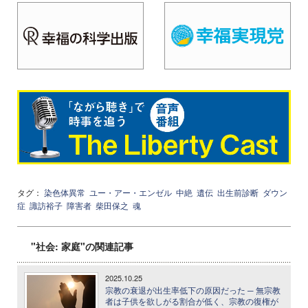
タグ：
染色体異常
ユー・アー・エンゼル
中絶
遺伝
出生前診断
ダウン
症
諏訪裕子
障害者
柴田保之
魂
"社会: 家庭"の関連記事
2025.10.25
宗教の衰退が出生率低下の原因だった ─ 無宗教
者は子供を欲しがる割合が低く、宗教の復権が