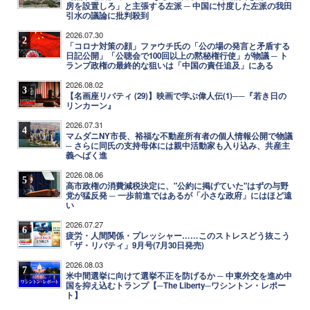
房を設置しろ」と主張する左派 ─ 中国に忖度した左派の我田
引水の議論に批判殺到
2026.07.30
2
「コロナ対策の顔」ファウチ氏の「公の場の発言と矛盾する
日記公開」「公聴会で100回以上の黙秘権行使」が物議 ─ ト
ランプ政権の最終的な狙いは「中国の責任追及」にある
2026.08.02
3
【名画座リバティ (29)】映画で学ぶ偉人伝(1)──『若き日の
リンカーン』
2026.07.31
4
マムダニNY市長、裕福な不動産所有者の個人情報公開で物議
─ さらに同氏の支持母体には親中活動家も入り込み、共産主
義へばく進
2026.08.06
5
高市政権の消費減税決定に、"公約に掲げていた"はずの与野
党が猛反発 ─ 一歩前進ではあるが「小さな政府」にはほど遠
い
2026.07.27
6
疲労・人間関係・プレッシャー……このストレスどう抜こう
「ザ・リバティ」9月号(7月30日発売)
2026.08.03
7
米中間選挙に向けて選挙不正を防げるか ─ 中東外交を進め中
国を抑え込むトランプ【─The Liberty─ワシントン・レポー
ト】