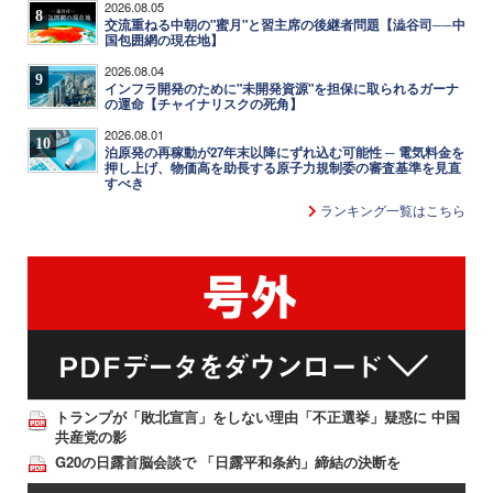
2026.08.05
8
交流重ねる中朝の"蜜月"と習主席の後継者問題【澁谷司──中
国包囲網の現在地】
2026.08.04
9
インフラ開発のために"未開発資源"を担保に取られるガーナ
の運命【チャイナリスクの死角】
2026.08.01
10
泊原発の再稼動が27年末以降にずれ込む可能性 ─ 電気料金を
押し上げ、物価高を助長する原子力規制委の審査基準を見直
すべき
ランキング一覧はこちら
トランプが「敗北宣言」をしない理由「不正選挙」疑惑に 中国
共産党の影
G20の日露首脳会談で 「日露平和条約」締結の決断を