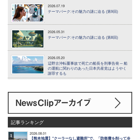
2026.07.19
テーマパーク:その魅力の謎に迫る (第9回)
2026.05.31
テーマパーク:その魅力の謎に迫る (第8回)
2026.05.20
辺野古沖転覆事故で死亡の船長を刑事告発 ─ 船
の運航に関わりのあった日本共産党はようやく
謝罪するも
記事ランキング
2026.08.01
1
【熊本地震】"クーラーなし避難所"で、「防衛費を削って冷