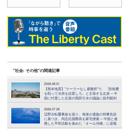
"社会: その他"の関連記事
2026.08.01
【熊本地震】"クーラーなし避難所"で、「防衛費
を削って冷房を設置しろ」と主張する左派 ─ 中
国に忖度した左派の我田引水の議論に批判殺到
2026.07.28
辺野古転覆事故を巡り、海保が遺族の刑事告訴
に基づき、同志社国際高を家宅捜索 ─ 中国と連
携した平和活動を進めた「オール沖縄」に逆風