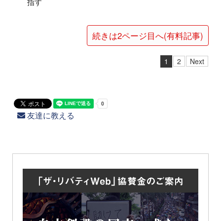
指す
続きは2ページ目へ(有料記事)
1
2
Next
友達に教える