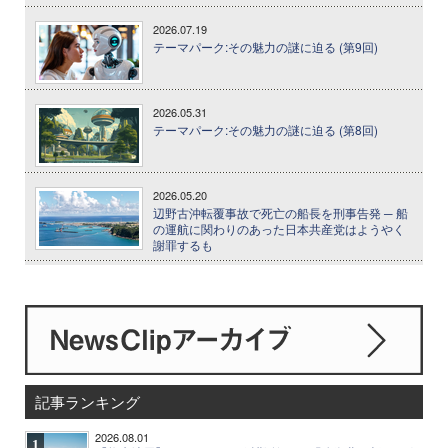
2026.07.19
テーマパーク:その魅力の謎に迫る (第9回)
2026.05.31
テーマパーク:その魅力の謎に迫る (第8回)
2026.05.20
辺野古沖転覆事故で死亡の船長を刑事告発 ─ 船
の運航に関わりのあった日本共産党はようやく
謝罪するも
記事ランキング
2026.08.01
1