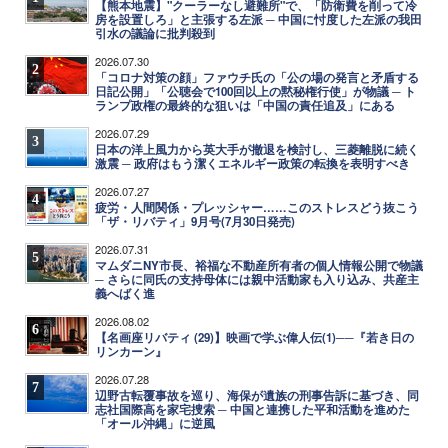
【熊本地震】"クーラーなし避難所"で、「防衛費を削って冷
房を設置しろ」と主張する左派 ─ 中国に忖度した左派の我田
引水の議論に批判殺到
2026.07.30
2
「コロナ対策の顔」ファウチ氏の「公の場の発言と矛盾する
日記公開」「公聴会で100回以上の黙秘権行使」が物議 ─ ト
ランプ政権の最終的な狙いは「中国の責任追及」にある
2026.07.29
3
日本の洋上風力から英大手が撤退を検討し、三菱離脱に続く
激震 ─ 政府はもう潔くエネルギー政策の転換を表明すべき
2026.07.27
4
疲労・人間関係・プレッシャー……このストレスどう抜こう
「ザ・リバティ」9月号(7月30日発売)
2026.07.31
5
マムダニNY市長、裕福な不動産所有者の個人情報公開で物議
─ さらに同氏の支持母体には親中活動家も入り込み、共産主
義へばく進
2026.08.02
6
【名画座リバティ (29)】映画で学ぶ偉人伝(1)──『若き日の
リンカーン』
2026.07.28
7
辺野古転覆事故を巡り、海保が遺族の刑事告訴に基づき、同
志社国際高を家宅捜索 ─ 中国と連携した平和活動を進めた
「オール沖縄」に逆風