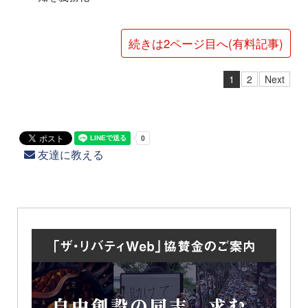
続きは2ページ目へ(有料記事)
1
2
Next
友達に教える