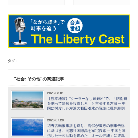
タグ：
"社会: その他"の関連記事
2026.08.01
【熊本地震】"クーラーなし避難所"で、「防衛費
を削って冷房を設置しろ」と主張する左派 ─ 中
国に忖度した左派の我田引水の議論に批判殺到
2026.07.28
辺野古転覆事故を巡り、海保が遺族の刑事告訴
に基づき、同志社国際高を家宅捜索 ─ 中国と連
携した平和活動を進めた「オール沖縄」に逆風