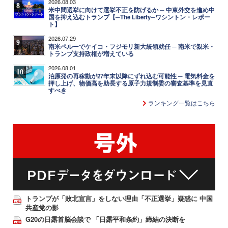
2026.08.03
8
米中間選挙に向けて選挙不正を防げるか ─ 中東外交を進め中
国を抑え込むトランプ【─The Liberty─ワシントン・レポー
ト】
2026.07.29
9
南米ペルーでケイコ・フジモリ新大統領就任 ─ 南米で親米・
トランプ支持政権が増えている
2026.08.01
10
泊原発の再稼動が27年末以降にずれ込む可能性 ─ 電気料金を
押し上げ、物価高を助長する原子力規制委の審査基準を見直
すべき
ランキング一覧はこちら
トランプが「敗北宣言」をしない理由「不正選挙」疑惑に 中国
共産党の影
G20の日露首脳会談で 「日露平和条約」締結の決断を