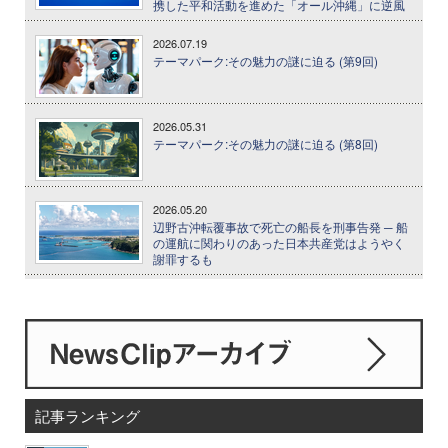
携した平和活動を進めた「オール沖縄」に逆風
2026.07.19
テーマパーク:その魅力の謎に迫る (第9回)
2026.05.31
テーマパーク:その魅力の謎に迫る (第8回)
2026.05.20
辺野古沖転覆事故で死亡の船長を刑事告発 ─ 船
の運航に関わりのあった日本共産党はようやく
謝罪するも
記事ランキング