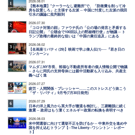
2026.08.01
1
【熊本地震】"クーラーなし避難所"で、「防衛費を削って冷
房を設置しろ」と主張する左派 ─ 中国に忖度した左派の我田
引水の議論に批判殺到
2026.07.30
2
「コロナ対策の顔」ファウチ氏の「公の場の発言と矛盾する
日記公開」「公聴会で100回以上の黙秘権行使」が物議 ─ ト
ランプ政権の最終的な狙いは「中国の責任追及」にある
2026.08.02
3
【名画座リバティ (29)】映画で学ぶ偉人伝(1)──『若き日の
リンカーン』
2026.07.31
4
マムダニNY市長、裕福な不動産所有者の個人情報公開で物議
─ さらに同氏の支持母体には親中活動家も入り込み、共産主
義へばく進
2026.07.27
5
疲労・人間関係・プレッシャー……このストレスどう抜こう
「ザ・リバティ」9月号(7月30日発売)
2026.07.29
6
日本の洋上風力から英大手が撤退を検討し、三菱離脱に続く
激震 ─ 政府はもう潔くエネルギー政策の転換を表明すべき
2026.08.03
7
米中間選挙に向けて選挙不正を防げるか ─ 中東外交を進め中
国を抑え込むトランプ【─The Liberty─ワシントン・レポー
ト】