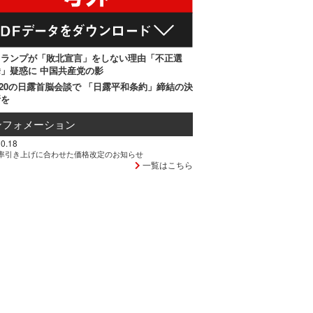
トランプが「敗北宣言」をしない理由「不正選
」疑惑に 中国共産党の影
20の日露首脳会談で 「日露平和条約」締結の決
断を
ンフォメーション
0.18
率引き上げに合わせた価格改定のお知らせ
一覧はこちら