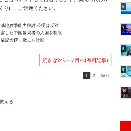
6
くりに、ご活用ください。
敵基地攻撃能力検討 公明は反対
7
を侵害した中国当局者の入国を制限
隷解放記念碑」撤去を計画
8
続きは2ページ目へ(有料記事)
9
1
2
Next
10
教える