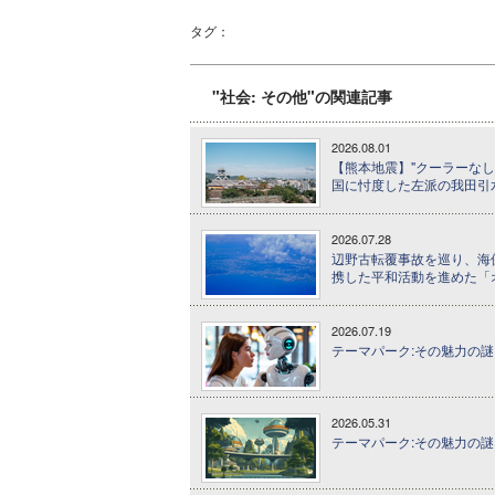
タグ：
"社会: その他"の関連記事
2026.08.01
【熊本地震】"クーラーなし
国に忖度した左派の我田引
2026.07.28
辺野古転覆事故を巡り、海
携した平和活動を進めた「
2026.07.19
テーマパーク:その魅力の謎に
2026.05.31
テーマパーク:その魅力の謎に