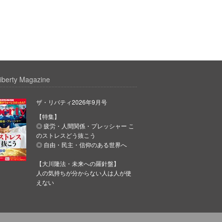
iberty Magazine
ザ・リバティ2026年9月号
【特集】
◎ 疲労・人間関係・プレッシャー こ
のストレスどう抜こう
◎ 自由・民主・信仰のある世界へ
【大川隆法・未来への羅針盤】
人の気持ちが分からない人は人が使
えない