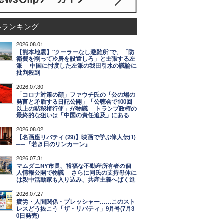
事ランキング
2026.08.01
【熊本地震】"クーラーなし避難所"で、「防
衛費を削って冷房を設置しろ」と主張する左
派 ─ 中国に忖度した左派の我田引水の議論に
批判殺到
2026.07.30
「コロナ対策の顔」ファウチ氏の「公の場の
発言と矛盾する日記公開」「公聴会で100回
以上の黙秘権行使」が物議 ─ トランプ政権の
最終的な狙いは「中国の責任追及」にある
2026.08.02
【名画座リバティ (29)】映画で学ぶ偉人伝(1)
──『若き日のリンカーン』
2026.07.31
マムダニNY市長、裕福な不動産所有者の個
人情報公開で物議 ─ さらに同氏の支持母体に
は親中活動家も入り込み、共産主義へばく進
2026.07.27
疲労・人間関係・プレッシャー……このスト
レスどう抜こう「ザ・リバティ」9月号(7月3
0日発売)