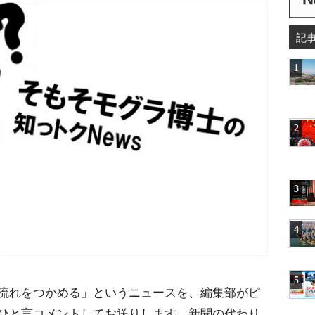
記
1
2
3
4
5
流れをつかめる」というニュースを、編集部がピ
ひと言コメントしてお送りします。新聞の代わり