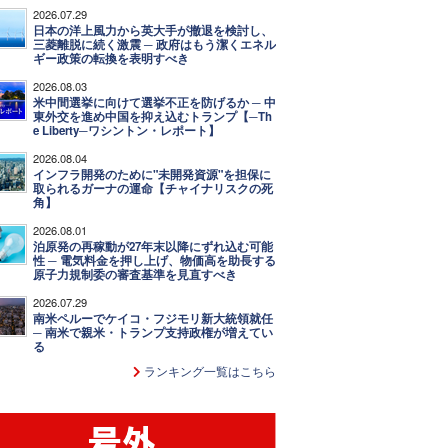
2026.07.29
日本の洋上風力から英大手が撤退を検討し、
三菱離脱に続く激震 ─ 政府はもう潔くエネル
ギー政策の転換を表明すべき
2026.08.03
米中間選挙に向けて選挙不正を防げるか ─ 中
東外交を進め中国を抑え込むトランプ【─Th
e Liberty─ワシントン・レポート】
2026.08.04
インフラ開発のために"未開発資源"を担保に
取られるガーナの運命【チャイナリスクの死
角】
2026.08.01
泊原発の再稼動が27年末以降にずれ込む可能
性 ─ 電気料金を押し上げ、物価高を助長する
原子力規制委の審査基準を見直すべき
2026.07.29
南米ペルーでケイコ・フジモリ新大統領就任
─ 南米で親米・トランプ支持政権が増えてい
る
ランキング一覧はこちら