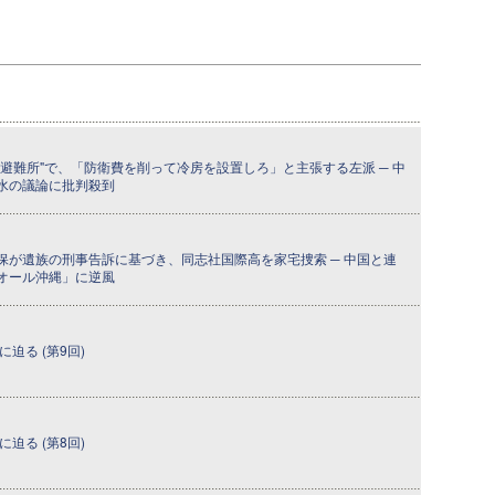
避難所"で、「防衛費を削って冷房を設置しろ」と主張する左派 ─ 中
水の議論に批判殺到
保が遺族の刑事告訴に基づき、同志社国際高を家宅捜索 ─ 中国と連
オール沖縄」に逆風
迫る (第9回)
迫る (第8回)