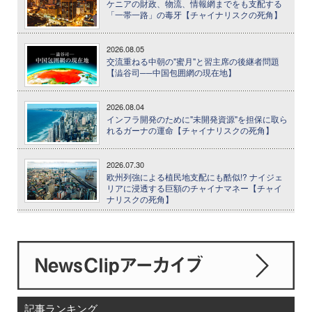
ケニアの財政、物流、情報網までをも支配する
「一帯一路」の毒牙【チャイナリスクの死角】
2026.08.05
交流重ねる中朝の"蜜月"と習主席の後継者問題
【澁谷司──中国包囲網の現在地】
2026.08.04
インフラ開発のために"未開発資源"を担保に取ら
れるガーナの運命【チャイナリスクの死角】
2026.07.30
欧州列強による植民地支配にも酷似!? ナイジェ
リアに浸透する巨額のチャイナマネー【チャイ
ナリスクの死角】
記事ランキング