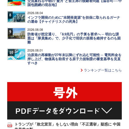
交流重ねる中朝の"蜜月"と習主席の後継者問題【澁谷司──中
国包囲網の現在地】
2026.08.04
8
インフラ開発のために"未開発資源"を担保に取られるガーナ
の運命【チャイナリスクの死角】
2026.08.08
9
防衛省が想定通り、「8.9兆円」の予算を要求へ ─ 明白な課
題は「隊員集め」で、少子化で現状の規模を維持するのも困
難
2026.08.01
10
泊原発の再稼動が27年末以降にずれ込む可能性 ─ 電気料金を
押し上げ、物価高を助長する原子力規制委の審査基準を見直
すべき
ランキング一覧はこちら
トランプが「敗北宣言」をしない理由「不正選挙」疑惑に 中国