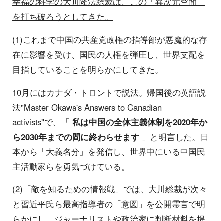
幸福の科学の大川隆法総裁は、この「異次元空間」
を打ち破ろうとしてきた。
(1)これまで中国の共産党政権の指導部が悪魔的な存
在に影響を受け、国民の人権を弾圧し、世界支配を
目指していることを明らかにしてきた。
10月にはカナダ・トロントで説法。帰国後の英語説
法"Master Okawa's Answers to Canadian
activists"で、「
私は中国の全体主義体制を2020年か
ら2030年までの間に終わらせます
」と明言した。日
本から「大義名分」を発信し、世界中にいる中国民
主活動家らを勇気づけている。
(2)「敵を知るための情報戦」では、大川総裁が次々
と習近平氏ら最高指導者の「意図」を公開霊言で明
らかにし、ジャーナリストや政治家に判断材料を提