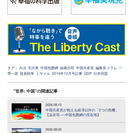
タグ：
兵法
毛沢東
中国包囲網
綾織次郎
中国共産党
編集長コラム
一
帯一路
貿易戦争
ミサイル
2019年12月号記事
GDP
日米同盟
"世界: 中国"の関連記事
2026.08.10
中国共産党が抱える経済以外の「2つの危機」
【澁谷司──中国包囲網の現在地】
2026.08.06