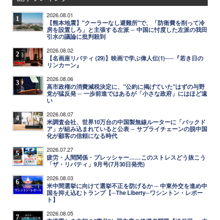
2026.08.01
1
【熊本地震】"クーラーなし避難所"で、「防衛費を削って冷
房を設置しろ」と主張する左派 ─ 中国に忖度した左派の我田
引水の議論に批判殺到
2026.08.02
2
【名画座リバティ (29)】映画で学ぶ偉人伝(1)──『若き日の
リンカーン』
2026.08.06
3
高市政権の消費減税決定に、"公約に掲げていた"はずの与野
党が猛反発 ─ 一歩前進ではあるが「小さな政府」にはほど遠
い
2026.08.07
4
米調査会社、世界10万台の中国製無線ルーターに「バックド
ア」が組み込まれていると公表 ─ サプライチェーンの脱中国
化が顧客の信頼になる時代
2026.07.27
5
疲労・人間関係・プレッシャー……このストレスどう抜こう
「ザ・リバティ」9月号(7月30日発売)
2026.08.03
6
米中間選挙に向けて選挙不正を防げるか ─ 中東外交を進め中
国を抑え込むトランプ【─The Liberty─ワシントン・レポー
ト】
2026.08.05
7