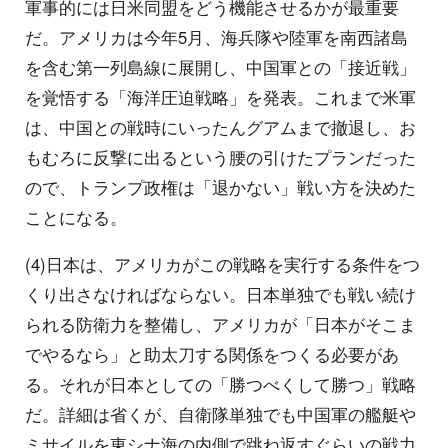
軍事的には日米同盟をどう機能させるかが最重要
だ。アメリカは今年5月、海兵隊や陸軍を南西諸島
を含む第一列島線に展開し、中国軍との「接近戦」
を覚悟する「海洋圧迫戦略」を発表。これまで米軍
は、中国との戦時にいったんグアムまで撤退し、お
もむろに反撃に出るという腰の引けたプランだった
ので、トランプ政権は「退かない」戦い方を決めた
ことになる。
(4)日本は、アメリカがこの戦略を実行する条件をつ
くり出さなければならない。日本単独でも戦い続け
られる防衛力を整備し、アメリカが「日本がそこま
でやるなら」と助太刀する関係をつくる必要があ
る。それが日本としての「勝つべくして勝つ」戦略
だ。詳細は省くが、自衛隊単独でも中国軍の艦艇や
ミサイルを東シナ海の内側で跳ね返すぐらいの戦力