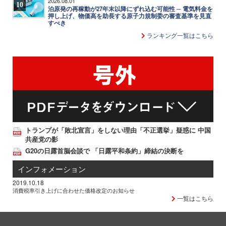
2026.08.01
10
泊原発の再稼動が27年末以降にずれ込む可能性 ─ 電気料金を
押し上げ、物価高を助長する原子力規制委の審査基準を見直
すべき
ランキング一覧はこちら
トランプが「敗北宣言」をしない理由「不正選挙」疑惑に 中国
共産党の影
G20の日露首脳会談で 「日露平和条約」締結の決断を
インフォメーション
2019.10.18
消費税率引き上げに合わせた価格改定のお知らせ
一覧はこちら