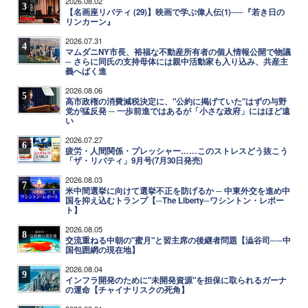
2026.08.02
3
【名画座リバティ (29)】映画で学ぶ偉人伝(1)──『若き日の
リンカーン』
2026.07.31
4
マムダニNY市長、裕福な不動産所有者の個人情報公開で物議
─ さらに同氏の支持母体には親中活動家も入り込み、共産主
義へばく進
2026.08.06
5
高市政権の消費減税決定に、"公約に掲げていた"はずの与野
党が猛反発 ─ 一歩前進ではあるが「小さな政府」にはほど遠
い
2026.07.27
6
疲労・人間関係・プレッシャー……このストレスどう抜こう
「ザ・リバティ」9月号(7月30日発売)
2026.08.03
7
米中間選挙に向けて選挙不正を防げるか ─ 中東外交を進め中
国を抑え込むトランプ【─The Liberty─ワシントン・レポー
ト】
2026.08.05
8
交流重ねる中朝の"蜜月"と習主席の後継者問題【澁谷司──中
国包囲網の現在地】
2026.08.04
9
インフラ開発のために"未開発資源"を担保に取られるガーナ
の運命【チャイナリスクの死角】