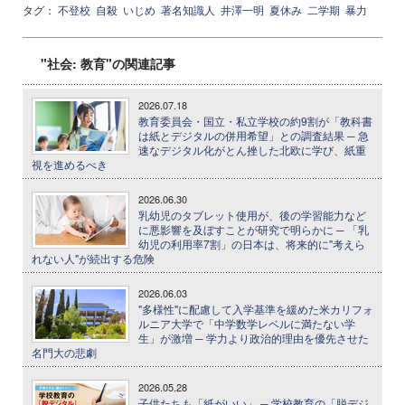
タグ：
不登校
自殺
いじめ
著名知識人
井澤一明
夏休み
二学期
暴力
"社会: 教育"の関連記事
2026.07.18
教育委員会・国立・私立学校の約9割が「教科書
は紙とデジタルの併用希望」との調査結果 ─ 急
速なデジタル化がとん挫した北欧に学び、紙重
視を進めるべき
2026.06.30
乳幼児のタブレット使用が、後の学習能力など
に悪影響を及ぼすことが研究で明らかに ─ 「乳
幼児の利用率7割」の日本は、将来的に"考えら
れない人"が続出する危険
2026.06.03
"多様性"に配慮して入学基準を緩めた米カリフォ
ルニア大学で「中学数学レベルに満たない学
生」が激増 ─ 学力より政治的理由を優先させた
名門大の悲劇
2026.05.28
子供たちも「紙がいい」 ─ 学校教育の「脱デジ