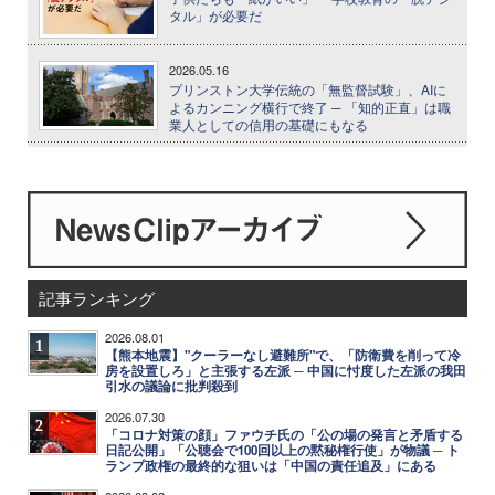
タル」が必要だ
2026.05.16
プリンストン大学伝統の「無監督試験」、AIに
よるカンニング横行で終了 ─ 「知的正直」は職
業人としての信用の基礎にもなる
記事ランキング
2026.08.01
1
【熊本地震】"クーラーなし避難所"で、「防衛費を削って冷
房を設置しろ」と主張する左派 ─ 中国に忖度した左派の我田
引水の議論に批判殺到
2026.07.30
2
「コロナ対策の顔」ファウチ氏の「公の場の発言と矛盾する
日記公開」「公聴会で100回以上の黙秘権行使」が物議 ─ ト
ランプ政権の最終的な狙いは「中国の責任追及」にある