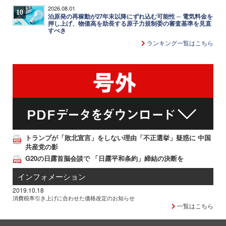
2026.08.01
10
泊原発の再稼動が27年末以降にずれ込む可能性 ─ 電気料金を
押し上げ、物価高を助長する原子力規制委の審査基準を見直
すべき
ランキング一覧はこちら
トランプが「敗北宣言」をしない理由「不正選挙」疑惑に 中国
共産党の影
G20の日露首脳会談で 「日露平和条約」締結の決断を
インフォメーション
2019.10.18
消費税率引き上げに合わせた価格改定のお知らせ
一覧はこちら