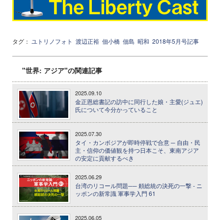
タグ：
ユトリノフォト
渡辺正裕
佃小橋
佃島
昭和
2018年5月号記事
"世界: アジア"の関連記事
2025.09.10
金正恩総書記の訪中に同行した娘・主愛(ジュエ)
氏について今分かっていること
2025.07.30
タイ・カンボジアが即時停戦で合意 ─ 自由・民
主・信仰の価値観を持つ日本こそ、東南アジア
の安定に貢献するべき
2025.06.29
台湾のリコール問題── 頼総統の決死の一撃 - ニ
ッポンの新常識 軍事学入門 61
2025.06.05