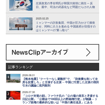
左派政党の李在明氏が韓国大統領に就任 ─ 反
日、親中、司法の武器化など問題だらけの人物
2025.02.25
ミャンマーの詐欺集団、中国が圧力かけて摘発
させ、同時に介入を進める 中国政府が目指すの
はミャンマーの"乗っ取り"
記事ランキング
2026.08.01
1
【熊本地震】"クーラーなし避難所"で、「防衛費を削って冷
房を設置しろ」と主張する左派 ─ 中国に忖度した左派の我田
引水の議論に批判殺到
2026.07.30
2
「コロナ対策の顔」ファウチ氏の「公の場の発言と矛盾する
日記公開」「公聴会で100回以上の黙秘権行使」が物議 ─ ト
ランプ政権の最終的な狙いは「中国の責任追及」にある