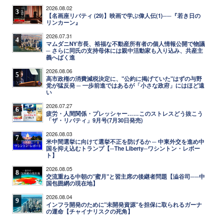
2026.08.02
3
【名画座リバティ (29)】映画で学ぶ偉人伝(1)──『若き日の
リンカーン』
2026.07.31
4
マムダニNY市長、裕福な不動産所有者の個人情報公開で物議
─ さらに同氏の支持母体には親中活動家も入り込み、共産主
義へばく進
2026.08.06
5
高市政権の消費減税決定に、"公約に掲げていた"はずの与野
党が猛反発 ─ 一歩前進ではあるが「小さな政府」にはほど遠
い
2026.07.27
6
疲労・人間関係・プレッシャー……このストレスどう抜こう
「ザ・リバティ」9月号(7月30日発売)
2026.08.03
7
米中間選挙に向けて選挙不正を防げるか ─ 中東外交を進め中
国を抑え込むトランプ【─The Liberty─ワシントン・レポー
ト】
2026.08.05
8
交流重ねる中朝の"蜜月"と習主席の後継者問題【澁谷司──中
国包囲網の現在地】
2026.08.04
9
インフラ開発のために"未開発資源"を担保に取られるガーナ
の運命【チャイナリスクの死角】