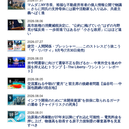
2026.07.31
4
マムダニNY市長、裕福な不動産所有者の個人情報公開で物議
─ さらに同氏の支持母体には親中活動家も入り込み、共産主
義へばく進
2026.08.06
5
高市政権の消費減税決定に、"公約に掲げていた"はずの与野
党が猛反発 ─ 一歩前進ではあるが「小さな政府」にはほど遠
い
2026.07.27
6
疲労・人間関係・プレッシャー……このストレスどう抜こう
「ザ・リバティ」9月号(7月30日発売)
2026.08.03
7
米中間選挙に向けて選挙不正を防げるか ─ 中東外交を進め中
国を抑え込むトランプ【─The Liberty─ワシントン・レポー
ト】
2026.08.05
8
交流重ねる中朝の"蜜月"と習主席の後継者問題【澁谷司──中
国包囲網の現在地】
2026.08.04
9
インフラ開発のために"未開発資源"を担保に取られるガーナ
の運命【チャイナリスクの死角】
2026.08.01
10
泊原発の再稼動が27年末以降にずれ込む可能性 ─ 電気料金を
押し上げ、物価高を助長する原子力規制委の審査基準を見直
すべき