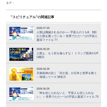
タグ：
"スピリチュアル"の関連記事
2026.07.29
人類は殲滅されるのか── 宇宙人のうち8、9割
が人類を護っている ─ 世界でただ一つの宇宙人
最深ファイル 71
2026.06.29
人類よ、もう目を逸らすな！ トランプ怒涛のUF
O開示
2026.06.29
天御祖神の説く「武士道」が日本と世界を救う
─ 地域シリーズ 神奈川
2026.06.29
「神を信じられないと、宇宙人も信じられな
い」 ─ 世界でただ一つの宇宙人最深ファイル 70