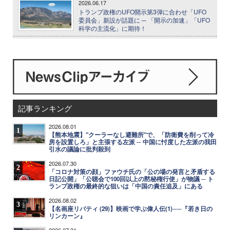
2026.06.17
トランプ政権のUFO開示第3弾に合わせ「UFO
委員会」新設が話題に ─ 「開示の加速」「UFO
科学の主流化」に期待！
記事ランキング
2026.08.01
1
【熊本地震】"クーラーなし避難所"で、「防衛費を削って冷
房を設置しろ」と主張する左派 ─ 中国に忖度した左派の我田
引水の議論に批判殺到
2026.07.30
2
「コロナ対策の顔」ファウチ氏の「公の場の発言と矛盾する
日記公開」「公聴会で100回以上の黙秘権行使」が物議 ─ ト
ランプ政権の最終的な狙いは「中国の責任追及」にある
2026.08.02
3
【名画座リバティ (29)】映画で学ぶ偉人伝(1)──『若き日の
リンカーン』