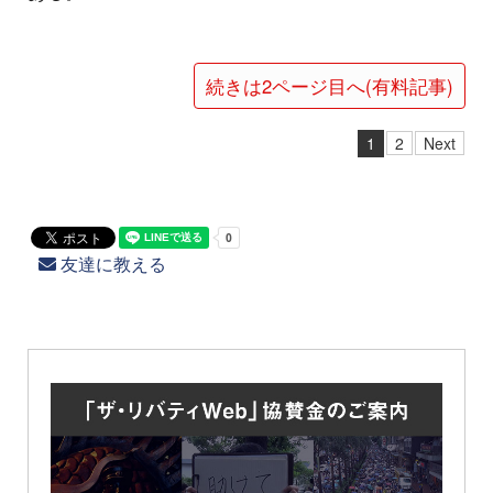
続きは2ページ目へ(有料記事)
1
2
Next
友達に教える