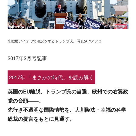
米戦艦アイオワで演説をするトランプ氏。写真:AP/アフロ
2017年2月号記事
2017年 「まさかの時代」を読み解く
英国のEU離脱、トランプ氏の当選、欧州での右翼政
党の台頭――。
先行き不透明な国際情勢を、大川隆法・幸福の科学
総裁の提言をもとに見通す。