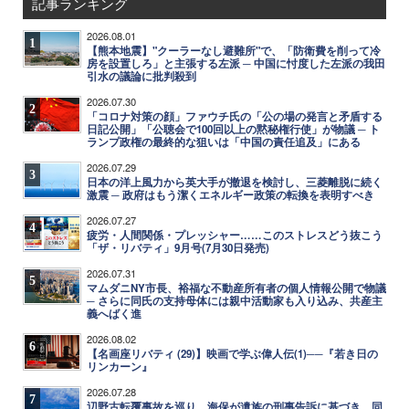
記事ランキング
2026.08.01
1
【熊本地震】"クーラーなし避難所"で、「防衛費を削って冷
房を設置しろ」と主張する左派 ─ 中国に忖度した左派の我田
引水の議論に批判殺到
2026.07.30
2
「コロナ対策の顔」ファウチ氏の「公の場の発言と矛盾する
日記公開」「公聴会で100回以上の黙秘権行使」が物議 ─ ト
ランプ政権の最終的な狙いは「中国の責任追及」にある
2026.07.29
3
日本の洋上風力から英大手が撤退を検討し、三菱離脱に続く
激震 ─ 政府はもう潔くエネルギー政策の転換を表明すべき
2026.07.27
4
疲労・人間関係・プレッシャー……このストレスどう抜こう
「ザ・リバティ」9月号(7月30日発売)
2026.07.31
5
マムダニNY市長、裕福な不動産所有者の個人情報公開で物議
─ さらに同氏の支持母体には親中活動家も入り込み、共産主
義へばく進
2026.08.02
6
【名画座リバティ (29)】映画で学ぶ偉人伝(1)──『若き日の
リンカーン』
2026.07.28
7
辺野古転覆事故を巡り、海保が遺族の刑事告訴に基づき、同