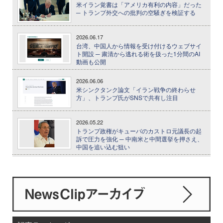
米イラン覚書は「アメリカ有利の内容」だった
─ トランプ外交への批判の空騒ぎを検証する
2026.06.17
台湾、中国人から情報を受け付けるウェブサイ
ト開設 ─ 粛清から逃れる術を扱った1分間のAI
動画も公開
2026.06.06
米シンクタンク論文「イラン戦争の終わらせ
方」、トランプ氏がSNSで共有し注目
2026.05.22
トランプ政権がキューバのカストロ元議長の起
訴で圧力を強化 ─ 中南米と中間選挙を押さえ、
中国を追い込む狙い