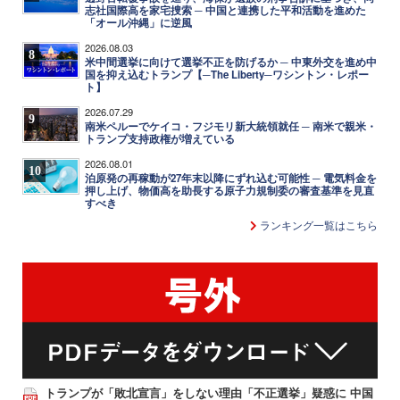
志社国際高を家宅捜索 ─ 中国と連携した平和活動を進めた
「オール沖縄」に逆風
2026.08.03
8
米中間選挙に向けて選挙不正を防げるか ─ 中東外交を進め中
国を抑え込むトランプ【─The Liberty─ワシントン・レポー
ト】
2026.07.29
9
南米ペルーでケイコ・フジモリ新大統領就任 ─ 南米で親米・
トランプ支持政権が増えている
2026.08.01
10
泊原発の再稼動が27年末以降にずれ込む可能性 ─ 電気料金を
押し上げ、物価高を助長する原子力規制委の審査基準を見直
すべき
ランキング一覧はこちら
トランプが「敗北宣言」をしない理由「不正選挙」疑惑に 中国