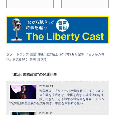
タグ：
トランプ
国防
軍拡
北方領土
2017年2月号記事
「まさかの時
代」を読み解く
尖閣
真珠湾
"政治: 国際政治"の関連記事
2026.07.21
米国務省、「キューバが米政府内に深くマルク
ス主義を浸透させ、中国を利する破壊活動を支
援してきた」と非難する報告書を発表 ─ トラン
プ政権は共産主義の拡大を防ぎ、中国を牽制する狙い
2026.06.20