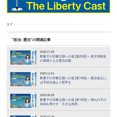
タグ：
"政治: 憲法"の関連記事
2026.01.29
釈量子の宗教立国への道 [第20回] ─ 新文明創造
の基礎となる憲法試案
2025.12.24
釈量子の宗教立国への道 [第19回] ─ 憲法改正に
は手続き論より哲学を
2025.08.28
釈量子の宗教立国への道 [第16回] ─ 神仏の子の
自由を脅かす「大きな政府」
2025.07.29