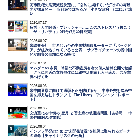
3
高市政権の消費減税決定に、"公約に掲げていた"はずの与野
党が猛反発 ─ 一歩前進ではあるが「小さな政府」にはほど遠
い
2026.07.27
4
疲労・人間関係・プレッシャー……このストレスどう抜こう
「ザ・リバティ」9月号(7月30日発売)
2026.08.07
5
米調査会社、世界10万台の中国製無線ルーターに「バックド
ア」が組み込まれていると公表 ─ サプライチェーンの脱中国
化が顧客の信頼になる時代
2026.07.31
6
マムダニNY市長、裕福な不動産所有者の個人情報公開で物議
─ さらに同氏の支持母体には親中活動家も入り込み、共産主
義へばく進
2026.08.03
7
米中間選挙に向けて選挙不正を防げるか ─ 中東外交を進め中
国を抑え込むトランプ【─The Liberty─ワシントン・レポー
ト】
2026.08.05
8
交流重ねる中朝の"蜜月"と習主席の後継者問題【澁谷司──中
国包囲網の現在地】
2026.08.04
9
インフラ開発のために"未開発資源"を担保に取られるガーナ
の運命【チャイナリスクの死角】