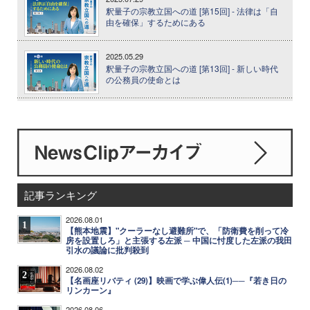
釈量子の宗教立国への道 [第15回] - 法律は「自
由を確保」するためにある
2025.05.29
釈量子の宗教立国への道 [第13回] - 新しい時代
の公務員の使命とは
記事ランキング
2026.08.01
1
【熊本地震】"クーラーなし避難所"で、「防衛費を削って冷
房を設置しろ」と主張する左派 ─ 中国に忖度した左派の我田
引水の議論に批判殺到
2026.08.02
2
【名画座リバティ (29)】映画で学ぶ偉人伝(1)──『若き日の
リンカーン』
2026.08.06