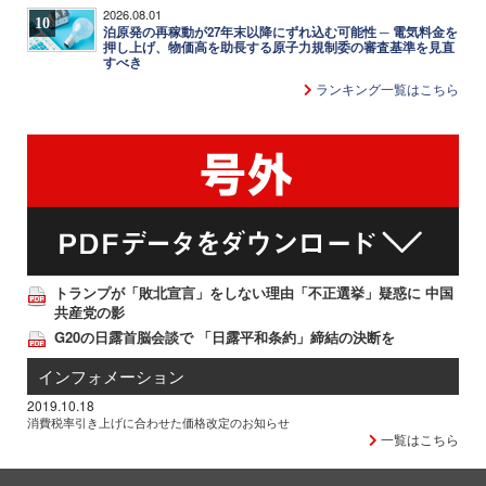
2026.08.01
10
泊原発の再稼動が27年末以降にずれ込む可能性 ─ 電気料金を
押し上げ、物価高を助長する原子力規制委の審査基準を見直
すべき
ランキング一覧はこちら
トランプが「敗北宣言」をしない理由「不正選挙」疑惑に 中国
共産党の影
G20の日露首脳会談で 「日露平和条約」締結の決断を
インフォメーション
2019.10.18
消費税率引き上げに合わせた価格改定のお知らせ
一覧はこちら